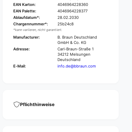
A
EAN Karton:
4046964228360
O
D
R
EAN Palette:
4046964228377
O
A
Ablaufdatum*:
28.02.2030
R
L
A
Chargennummer*:
25b24c8
®
L
*kann variieren, nicht garantiert.
o
®
Manufacturer:
B. Braun Deutschland
n
o
GmbH & Co. KG
e
n
Adresse:
Carl-Braun-Straße 1
-
e
34212 Melsungen
o
-
Deutschland
f
o
E-Mail:
info.de@bbraun.com
f
f
s
f
y
s
r
y
i
r
n
i
g
n
Pflichthinweise
e
g
f
e
o
f
r
o
o
r