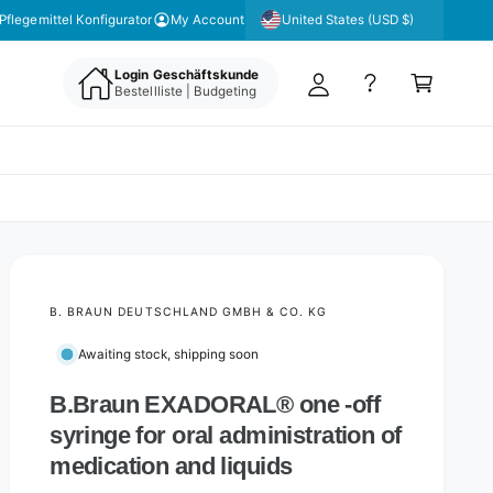
y
United States (USD $)
Pflegemittel Konfigurator
My Account
A
C
c
Login Geschäftskunde
a
Bestellliste | Budgeting
c
rt
o
u
nt
B. BRAUN DEUTSCHLAND GMBH & CO. KG
Awaiting stock, shipping soon
B.Braun EXADORAL® one -off
syringe for oral administration of
medication and liquids