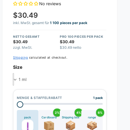
No reviews
$30.49
inkl. MwSt. gesamt für
1 100 pieces per pack
NETTO GESAMT
PRO 100 PIECES PER PACK
$30.49
$30.49
zzgl. MwSt.
$30.49 netto
Shipping
calculated at checkout.
Size
1 ml
MENGE & STAFFELRABATT
1 pack
2%
4%
6%
pack
Cardboard
Shipping box
range