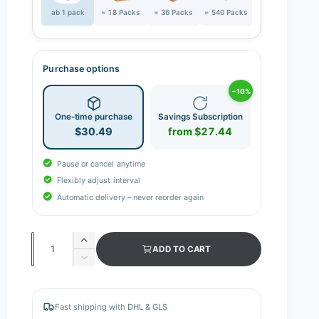
ab 1 pack
= 18 Packs
= 36 Packs
= 540 Packs
Purchase options
−10%
One-time purchase
Savings Subscription
$30.49
from $27.44
Pause or cancel anytime
Flexibly adjust interval
Automatic delivery – never reorder again
Q
I
ADD TO CART
n
u
D
c
e
a
r
c
n
e
r
Fast shipping with DHL & GLS
a
e
t