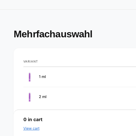
Mehrfachauswahl
VARIANT
Your
1 ml
cart
2 ml
L
o
0
in cart
a
View cart
d