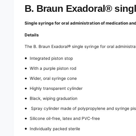
e
d
B. Braun Exadoral® singl
i
a
1
Single syringe for oral administration of medication and
i
n
m
Details
o
d
The B. Braun Exadoral® single syringe for oral administra
a
l
Integrated piston stop
With a purple piston rod
Wider, oral syringe cone
Highly transparent cylinder
Black, wiping graduation
Spray cylinder made of polypropylene and syringe pi
Silicone oil-free, latex and PVC-free
Individually packed sterile