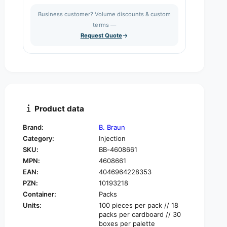
s
a
i
Business customer? Volume discounts & custom
e
s
q
terms —
t
e
u
Request Quote
q
y
a
u
n
a
t
n
i
t
t
i
y
t
f
y
Product data
o
f
r
o
Brand:
B. Braun
B
r
Category:
Injection
.
B
B
SKU:
BB-4608661
.
r
MPN:
4608661
B
a
r
EAN:
4046964228353
u
a
PZN:
10193218
n
u
Container:
Packs
E
n
Units:
100 pieces per pack // 18
X
E
packs per cardboard // 30
A
X
boxes per palette
D