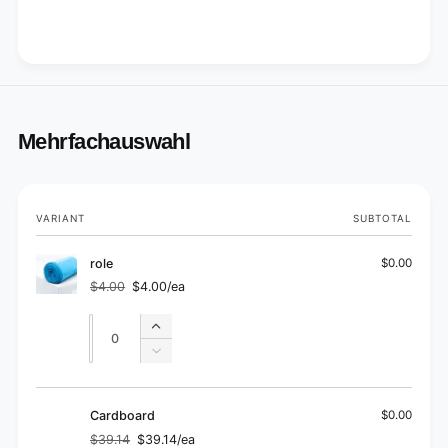
Mehrfachauswahl
Your
VARIANT
SUBTOTAL
cart
role
$0.00
$4.00
$4.00/ea
Regular
Sale
price
price
Quantity
Quantity
Increase
quantity
Decrease
for
quantity
role
for
role
Cardboard
$0.00
$39.14
$39.14/ea
Regular
Sale