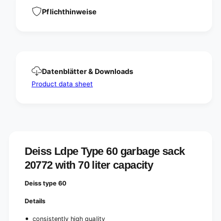
y
e
p
Pflichthinweise
6
e
0
6
,
0
2
,
0
2
7
0
Datenblätter & Downloads
7
7
2
Product data sheet
7
,
2
7
,
0
7
l
0
i
l
t
i
e
Deiss Ldpe Type 60 garbage sack
t
r
e
20772 with 70 liter capacity
s
r
s
Deiss type 60
Details
consistently high quality