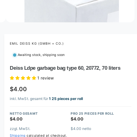
o
w
a
v
O
2
/
of
2
p
a
e
i
n
m
EMIL DEISS KG (GMBH + CO.)
l
e
d
a
Awaiting stock, shipping soon
i
b
a
2
Deiss Ldpe garbage bag type 60, 20772, 70 liters
l
i
n
e
1 review
m
i
o
$4.00
d
n
a
l
inkl. MwSt. gesamt für
1 25 pieces per roll
g
a
NETTO GESAMT
PRO 25 PIECES PER ROLL
l
$4.00
$4.00
l
zzgl. MwSt.
$4.00 netto
e
Shipping
calculated at checkout.