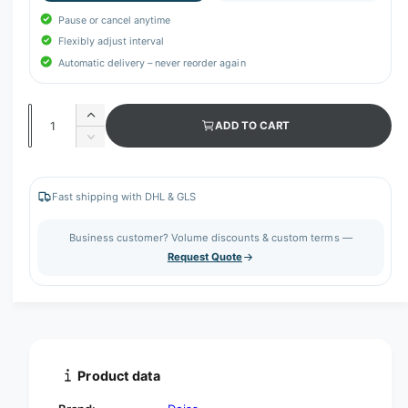
Pause or cancel anytime
Flexibly adjust interval
Automatic delivery – never reorder again
Q
I
ADD TO CART
u
n
D
c
a
e
r
c
n
e
r
Fast shipping with DHL & GLS
t
a
e
s
i
a
Business customer? Volume discounts & custom terms —
e
s
t
Request Quote
q
e
y
u
q
a
u
n
a
t
n
i
t
t
i
Product data
y
t
f
y