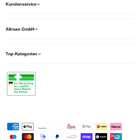
Kundenservice
Altruan GmbH
Top-Kategorien
P
a