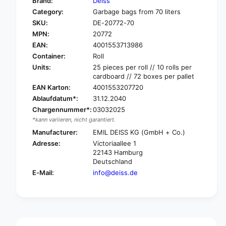
Brand:
Deiss
o
f
Category:
Garbage bags from 70 liters
r
o
SKU:
DE-20772-70
D
r
e
MPN:
20772
D
i
e
EAN:
4001553713986
s
i
Container:
Roll
s
s
Units:
25 pieces per roll // 10 rolls per
L
s
cardboard // 72 boxes per pallet
d
L
EAN Karton:
4001553207720
p
d
Ablaufdatum*:
31.12.2040
e
p
g
Chargennummer*:
03032025
e
a
*kann variieren, nicht garantiert.
g
r
a
Manufacturer:
EMIL DEISS KG (GmbH + Co.)
b
r
Adresse:
Victoriaallee 1
a
b
22143 Hamburg
g
a
Deutschland
e
g
E-Mail:
info@deiss.de
b
e
a
b
g
a
t
g
y
t
p