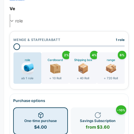
r
y
Ve
v
i
e
w
MENGE & STAFFELRABATT
1 role
2%
4%
6%
role
Cardboard
Shipping box
range
ab 1 role
= 10 Roll
= 40 Roll
= 720 Roll
Purchase options
−10%
One-time purchase
Savings Subscription
$4.00
from $3.60