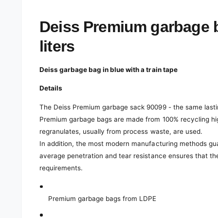
e
d
i
Deiss Premium garbage 
a
1
i
liters
n
m
o
d
Deiss garbage bag in blue with a train tape
a
l
Details
The Deiss Premium garbage sack 90099 - the same lasting
Premium garbage bags are made from 100% recycling hig
regranulates, usually from process waste, are used.
In addition, the most modern manufacturing methods gu
average penetration and tear resistance ensures that t
requirements.
Premium garbage bags from LDPE