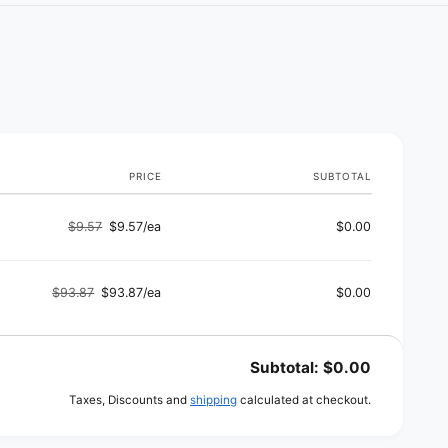
n
t
m
g
a
h
m
t
a
o
e
t
r
d
e
i
r
s
a
i
l
a
l
PRICE
SUBTOTAL
$9.57
$9.57/ea
$0.00
Regular
Sale
price
price
$93.87
$93.87/ea
$0.00
Regular
Sale
price
price
Subtotal:
$0.00
Taxes, Discounts and
shipping
calculated at checkout.