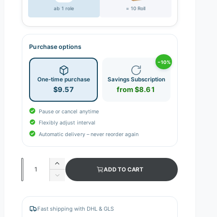
ab 1 role
= 10 Roll
Purchase options
−10%
One-time purchase
Savings Subscription
$9.57
from $8.61
Pause or cancel anytime
Flexibly adjust interval
Automatic delivery – never reorder again
Q
I
ADD TO CART
n
u
D
c
e
a
r
c
n
e
r
Fast shipping with DHL & GLS
a
e
t