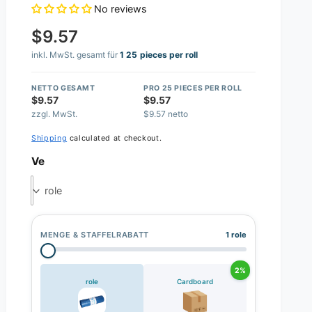
No reviews
$9.57
inkl. MwSt. gesamt für
1 25 pieces per roll
NETTO GESAMT
PRO 25 PIECES PER ROLL
$9.57
$9.57
zzgl. MwSt.
$9.57 netto
Shipping
calculated at checkout.
Ve
role
MENGE & STAFFELRABATT
1 role
2%
role
Cardboard