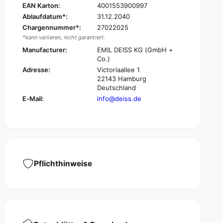
i
EAN Karton:
4001553900997
m
u
Ablaufdatum*:
31.12.2040
®
m
Chargennummer*:
27022025
T
®
y
*kann variieren, nicht garantiert.
T
p
y
Manufacturer:
EMIL DEISS KG (GmbH +
e
Co.)
p
8
e
Adresse:
Victoriaallee 1
0
8
22143 Hamburg
g
0
Deutschland
a
g
E-Mail:
info@deiss.de
r
a
b
r
a
b
g
a
e
g
b
e
a
Pflichthinweise
b
g
a
w
g
i
w
t
i
h
t
t
h