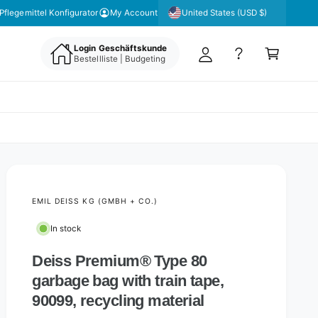
y
United States (USD $)
Pflegemittel Konfigurator
My Account
A
C
c
Login Geschäftskunde
a
Bestellliste | Budgeting
c
rt
o
u
nt
EMIL DEISS KG (GMBH + CO.)
In stock
Deiss Premium® Type 80
garbage bag with train tape,
90099, recycling material