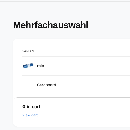
Mehrfachauswahl
VARIANT
Your
role
cart
Cardboard
L
o
0
in cart
a
View cart
d
i