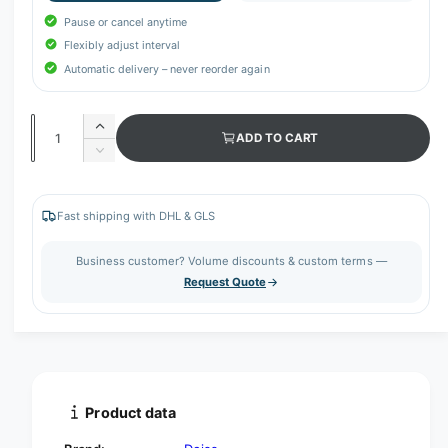
Pause or cancel anytime
Flexibly adjust interval
Automatic delivery – never reorder again
Q
I
ADD TO CART
u
n
D
c
a
e
r
c
n
e
r
Fast shipping with DHL & GLS
t
a
e
s
i
a
Business customer? Volume discounts & custom terms —
e
s
t
Request Quote
q
e
y
u
q
a
u
n
a
t
n
i
t
t
i
Product data
y
t
f
y