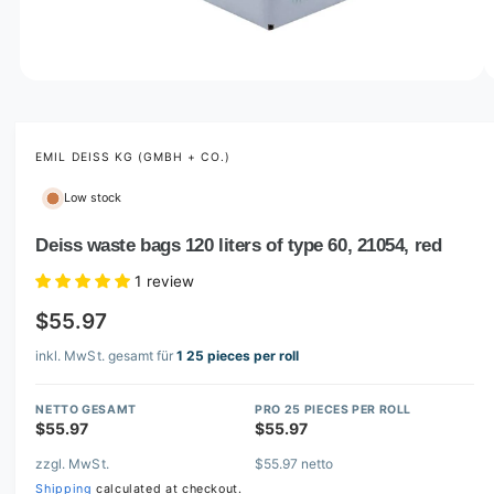
o
w
a
v
O
1
/
of
2
p
a
e
i
n
m
EMIL DEISS KG (GMBH + CO.)
l
e
d
a
Low stock
i
b
a
1
Deiss waste bags 120 liters of type 60, 21054, red
l
i
n
e
1 review
m
i
o
$55.97
d
n
a
l
inkl. MwSt. gesamt für
1 25 pieces per roll
g
a
NETTO GESAMT
PRO 25 PIECES PER ROLL
l
$55.97
$55.97
l
zzgl. MwSt.
$55.97 netto
e
Shipping
calculated at checkout.