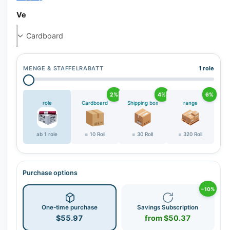
r
y
Ve
v
i
e
w
MENGE & STAFFELRABATT
1 role
2%
4%
6%
role
Cardboard
Shipping box
range
ab 1 role
= 10 Roll
= 30 Roll
= 320 Roll
Purchase options
−10%
One-time purchase
Savings Subscription
$55.97
from $50.37