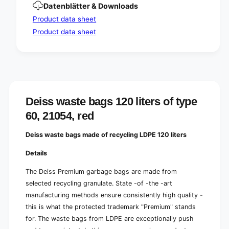
e
Datenblätter & Downloads
s
r
o
Product data sheet
s
f
o
Product data sheet
t
f
y
t
p
y
e
p
6
e
0
6
,
0
Deiss waste bags 120 liters of type
2
,
60, 21054, red
1
2
0
1
5
Deiss waste bags made of recycling LDPE 120 liters
0
4
5
Details
,
4
r
,
The Deiss Premium garbage bags are made from
e
r
d
selected recycling granulate. State -of -the -art
e
manufacturing methods ensure consistently high quality -
d
this is what the protected trademark "Premium" stands
for. The waste bags from LDPE are exceptionally push