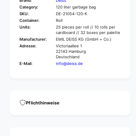
Brand:
Deiss
o
f
Category:
120 liter garbage bag
r
o
SKU:
DE-21054-120-K
D
r
e
Container:
Roll
D
i
e
Units:
25 pieces per roll // 10 rolls per
s
cardboard // 32 boxes per palette
i
s
s
Manufacturer:
EMIL DEISS KG (GmbH + Co.)
w
s
Adresse:
Victoriaallee 1
a
w
22143 Hamburg
s
a
Deutschland
t
s
E-Mail:
info@deiss.de
e
t
b
e
a
b
g
a
s
g
1
s
2
1
Pflichthinweise
0
2
l
0
i
l
t
i
e
t
r