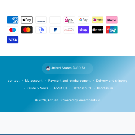
P
a
y
m
e
n
t
United States (USD $)
m
e
contact
My account
Payment and reimbursement
Delivery and shipping
t
Guide & News
About Us
Datenschutz
Impressum
h
© 2026,
Altruan
.
Powered by
4merchants.io
o
d
s