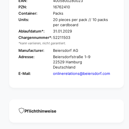
a
EAN:
4005800280023
s
n
PZN:
16762410
a
s
Container:
Packs
p
a
Units:
20 pieces per pack // 10 packs
l
p
per cardboard
a
l
Ablaufdatum*:
31.01.2029
s
a
t
Chargennummer*:
52211503
s
U
*kann variieren, nicht garantiert.
t
n
U
Manufacturer:
Beiersdorf AG
i
n
Adresse:
Beiersdorfstraße 1–9
v
i
22529 Hamburg
e
v
Deutschland
r
e
E-Mail:
onlinerelations@beiersdorf.com
s
r
a
s
l
a
P
l
f
P
l
f
a
l
Pflichthinweise
s
a
t
s
e
t