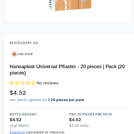
O
p
e
n
m
BEIERSDORF AG
e
d
Low stock
i
a
1
Hansaplast Universal Pflaster - 20 pieces | Pack (20
i
pieces)
n
m
o
No reviews
d
a
$4.52
l
inkl. MwSt. gesamt für
1 20 pieces per pack
NETTO GESAMT
PRO 20 PIECES PER PACK
$4.52
$4.52
zzgl. MwSt.
$4.52 netto
Shipping
calculated at checkout.