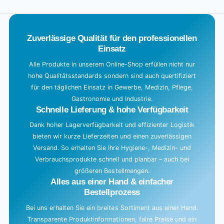
o
Title
a
d
Zuverlässige Qualität für den professionellen
i
Einsatz
n
g
Alle Produkte in unserem Online-Shop erfüllen nicht nur
hohe Qualitätsstandards sondern sind auch quertifiziert
.
für den täglichen Einsatz in Gewerbe, Medizin, Pflege,
.
Gastronomie und Industrie.
.
Schnelle Lieferung & hohe Verfügbarkeit
Dank hoher Lagerverfügbarkeit und effizienter Logistik
bieten wir kurze Lieferzeiten und einen zuverlässigen
Versand. So erhalten Sie Ihre Hygiene-, Medizin- und
Verbrauchsprodukte schnell und planbar – auch bei
größeren Bestellmengen.
Alles aus einer Hand & einfacher
Bestellprozess
Bei uns erhalten Sie ein breites Sortiment aus einer Hand.
Transparente Produktinformationen, faire Preise und ein