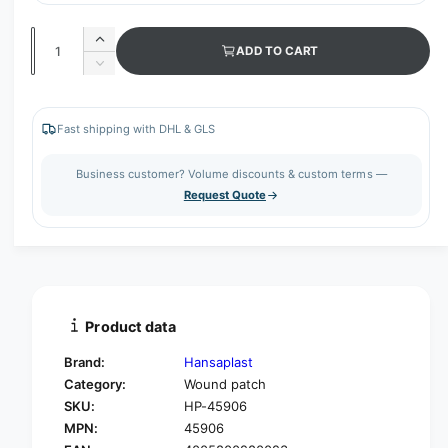
Q
I
ADD TO CART
u
n
D
c
a
e
r
c
n
e
r
Fast shipping with DHL & GLS
t
a
e
s
i
a
Business customer? Volume discounts & custom terms —
e
s
t
Request Quote
q
e
y
u
q
a
u
n
a
t
n
i
t
t
i
Product data
y
t
f
y
Brand:
Hansaplast
o
f
Category:
Wound patch
r
o
SKU:
HP-45906
H
r
a
MPN:
45906
H
n