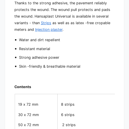
e
Thanks to the strong adhesive, the pavement reliably
)
s
protects the wound. The wound pull protects and pads
)
the wound. Hansaplast Universal is available in several
variants - than
Strips
as well as as latex -free cropable
meters and
Injection plaster
.
Water and dirt repellent
Resistant material
Strong adhesive power
Skin -friendly & breathable material
Contents
19 x 72 mm
8 strips
30 x 72 mm
6 strips
50 x 72 mm
2 strips