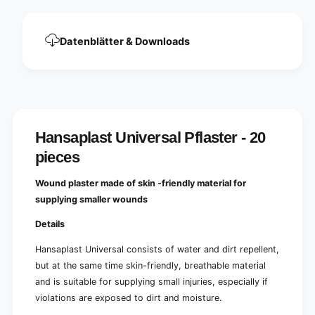
r
e
-
r
2
-
Datenblätter & Downloads
0
2
p
0
i
p
e
i
c
e
e
c
s
e
Hansaplast Universal Pflaster - 20
|
s
P
pieces
|
a
P
c
a
Wound plaster made of skin -friendly material for
k
c
supplying smaller wounds
(
k
2
(
Details
0
2
p
0
Hansaplast Universal consists of water and dirt repellent,
i
p
but at the same time skin-friendly, breathable material
e
i
and is suitable for supplying small injuries, especially if
c
e
e
violations are exposed to dirt and moisture.
c
s