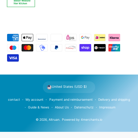
P
a
y
m
e
n
t
United States (USD $)
m
e
contact
My account
Payment and reimbursement
Delivery and shipping
t
Guide & News
About Us
Datenschutz
Impressum
h
© 2026,
Altruan
.
Powered by
4merchants.io
o
d
s