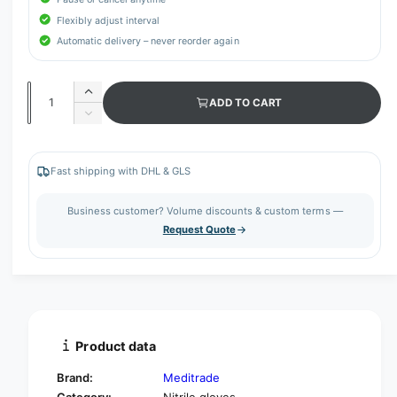
Flexibly adjust interval
Automatic delivery – never reorder again
Q
I
ADD TO CART
u
n
D
c
a
e
r
c
n
e
r
Fast shipping with DHL & GLS
t
a
e
s
i
a
Business customer? Volume discounts & custom terms —
e
s
t
Request Quote
q
e
y
u
q
a
u
n
a
t
n
i
t
t
i
Product data
y
t
f
y
Brand:
Meditrade
o
f