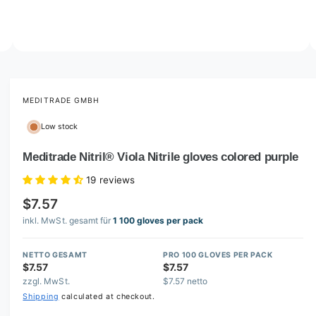
o
w
a
v
O
2
/
of
5
p
a
e
i
n
m
MEDITRADE GMBH
l
e
d
a
Low stock
i
b
a
2
Meditrade Nitril® Viola Nitrile gloves colored purple
l
i
n
e
19 reviews
m
i
o
$7.57
d
n
a
inkl. MwSt. gesamt für
1 100 gloves per pack
l
g
a
NETTO GESAMT
PRO 100 GLOVES PER PACK
l
$7.57
$7.57
zzgl. MwSt.
$7.57 netto
l
Shipping
calculated at checkout.
e