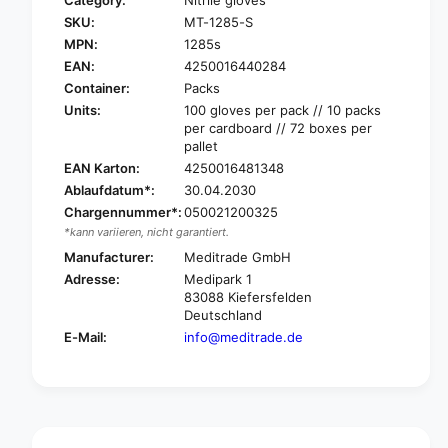
Category:
Nitrile gloves
r
o
SKU:
MT-1285-S
M
r
e
MPN:
1285s
M
d
e
EAN:
4250016440284
i
d
Container:
Packs
t
i
Units:
100 gloves per pack // 10 packs
r
t
per cardboard // 72 boxes per
a
r
pallet
d
a
EAN Karton:
4250016481348
e
d
Ablaufdatum*:
30.04.2030
N
e
Chargennummer*:
050021200325
i
N
t
*kann variieren, nicht garantiert.
i
r
t
Manufacturer:
Meditrade GmbH
i
r
Adresse:
Medipark 1
l
i
83088 Kiefersfelden
®
l
Deutschland
V
®
E-Mail:
info@meditrade.de
i
V
o
i
l
o
a
l
N
a
i
N