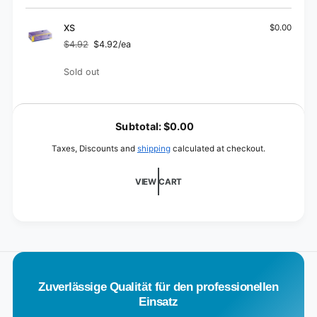
quantity
Size
for
XL
Size
XS
$0.00
XL
$4.92
$4.92/ea
Regular
Sale
price
price
Quantity
Sold out
L
o
Subtotal:
$0.00
a
Taxes, Discounts and
shipping
calculated at checkout.
d
i
VIEW CART
n
g
.
.
.
Zuverlässige Qualität für den professionellen
Einsatz