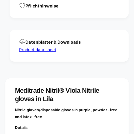
t
i
Pflichthinweise
r
t
i
r
l
i
e
l
g
e
l
g
Datenblätter & Downloads
o
l
v
Product data sheet
o
e
v
s
e
c
s
o
c
l
o
o
l
r
Meditrade Nitril® Viola Nitrile
o
e
r
gloves in Lila
d
e
p
d
Nitrile gloves/disposable gloves in purple, powder -free
u
p
and latex -free
r
u
p
r
Details
l
p