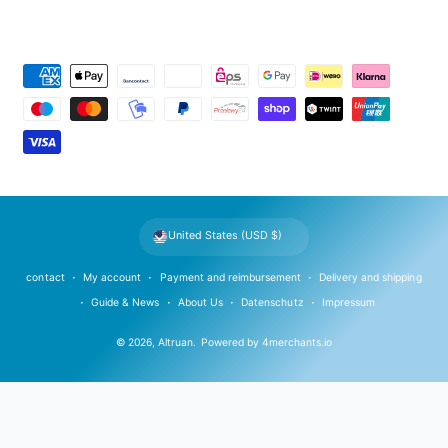
P
a
y
m
e
n
t
United States (USD $)
m
e
contact
My account
Payment and reimbursement
Delivery and shipping
t
Guide & News
About Us
Datenschutz
Impressum
h
© 2026,
Altruan
.
Powered by
4merchants.io
o
d
s