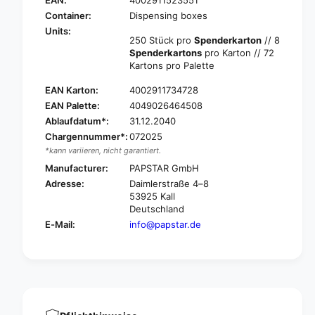
EAN:
4002911523551
P
P
A
Container:
Dispensing boxes
S
P
Units:
T
250 Stück pro
Spenderkarton
// 8
S
A
Spenderkartons
pro Karton // 72
T
R
Kartons pro Palette
A
C
R
EAN Karton:
4002911734728
o
C
c
EAN Palette:
4049026464508
o
k
Ablaufdatum*:
31.12.2040
c
t
k
Chargennummer*:
072025
a
t
*kann variieren, nicht garantiert.
i
a
Manufacturer:
PAPSTAR GmbH
l
i
Adresse:
Daimlerstraße 4–8
s
l
53925 Kall
t
s
Deutschland
r
t
E-Mail:
info@papstar.de
a
r
w
a
s
w
&
s
q
&
u
q
o
u