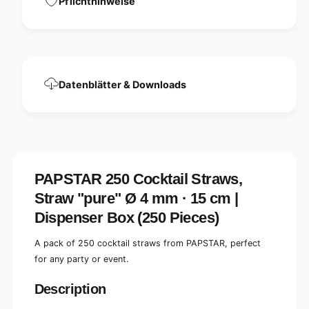
Pflichthinweise
t
o
;
t
p
;
u
p
r
u
e
r
&
Datenblätter & Downloads
e
q
&
u
q
o
u
t
o
;
t
Ø
;
4
PAPSTAR 250 Cocktail Straws,
Ø
m
4
Straw "pure" Ø 4 mm · 15 cm |
m
m
,
Dispenser Box (250 Pieces)
m
1
,
5
A pack of 250 cocktail straws from PAPSTAR, perfect
1
c
5
for any party or event.
m
c
,
m
Description
e
,
n