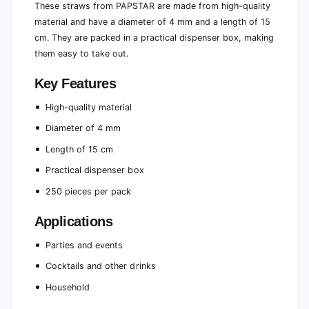
e
These straws from PAPSTAR are made from high-quality
v
n
material and have a diameter of 4 mm and a length of 15
i
v
r
cm. They are packed in a practical dispenser box, making
i
o
r
them easy to take out.
n
o
m
n
Key Features
e
m
n
e
High-quality material
t
n
a
Diameter of 4 mm
t
l
a
Length of 15 cm
l
l
y
Practical dispenser box
l
f
y
250 pieces per pack
r
f
i
r
Applications
e
i
n
e
Parties and events
d
n
l
d
Cocktails and other drinks
y
l
|
Household
y
D
|