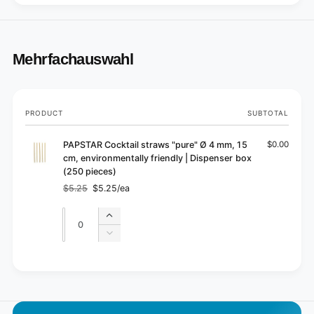
Mehrfachauswahl
Your
PRODUCT
SUBTOTAL
cart
PAPSTAR Cocktail straws "pure" Ø 4 mm, 15
$0.00
cm, environmentally friendly | Dispenser box
(250 pieces)
$5.25
$5.25/ea
Regular
Sale
price
price
Quantity
Quantity
Increase
quantity
Decrease
for
quantity
Default
for
L
Title
Default
o
Title
a