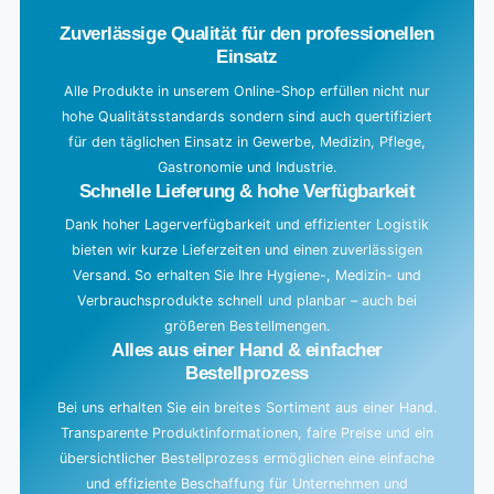
d
Zuverlässige Qualität für den professionellen
i
Einsatz
n
g
Alle Produkte in unserem Online-Shop erfüllen nicht nur
hohe Qualitätsstandards sondern sind auch quertifiziert
.
für den täglichen Einsatz in Gewerbe, Medizin, Pflege,
.
Gastronomie und Industrie.
.
Schnelle Lieferung & hohe Verfügbarkeit
Dank hoher Lagerverfügbarkeit und effizienter Logistik
bieten wir kurze Lieferzeiten und einen zuverlässigen
Versand. So erhalten Sie Ihre Hygiene-, Medizin- und
Verbrauchsprodukte schnell und planbar – auch bei
größeren Bestellmengen.
Alles aus einer Hand & einfacher
Bestellprozess
Bei uns erhalten Sie ein breites Sortiment aus einer Hand.
Transparente Produktinformationen, faire Preise und ein
übersichtlicher Bestellprozess ermöglichen eine einfache
und effiziente Beschaffung für Unternehmen und