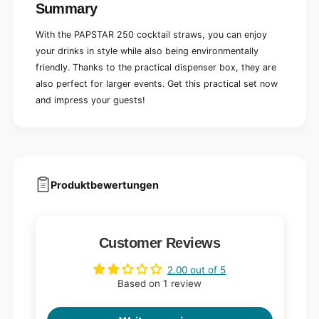
i
D
Summary
s
i
p
s
With the PAPSTAR 250 cocktail straws, you can enjoy
e
p
your drinks in style while also being environmentally
n
e
friendly. Thanks to the practical dispenser box, they are
s
n
e
also perfect for larger events. Get this practical set now
s
r
and impress your guests!
e
b
r
o
b
x
o
(
x
2
(
5
2
Produktbewertungen
0
5
p
0
i
p
e
i
Customer Reviews
c
e
e
c
2.00 out of 5
s
e
Based on 1 review
)
s
)