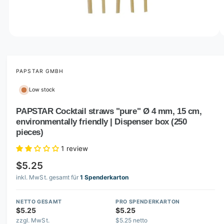
o
w
a
v
O
1
/
of
4
p
a
e
i
n
m
PAPSTAR GMBH
l
e
d
a
Low stock
i
b
a
1
PAPSTAR Cocktail straws "pure" Ø 4 mm, 15 cm,
l
i
environmentally friendly | Dispenser box (250
n
e
m
pieces)
i
o
d
1 review
n
a
l
g
$5.25
a
inkl. MwSt. gesamt für
1 Spenderkarton
l
l
NETTO GESAMT
PRO SPENDERKARTON
$5.25
$5.25
e
zzgl. MwSt.
$5.25 netto