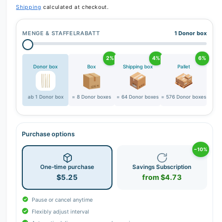
r
Shipping
calculated at checkout.
y
v
MENGE & STAFFELRABATT
1 Donor box
i
e
2%
4%
6%
w
Donor box
Box
Shipping box
Pallet
ab 1 Donor box
= 8 Donor boxes
= 64 Donor boxes
= 576 Donor boxes
Purchase options
−10%
One-time purchase
Savings Subscription
$5.25
from $4.73
Pause or cancel anytime
Flexibly adjust interval