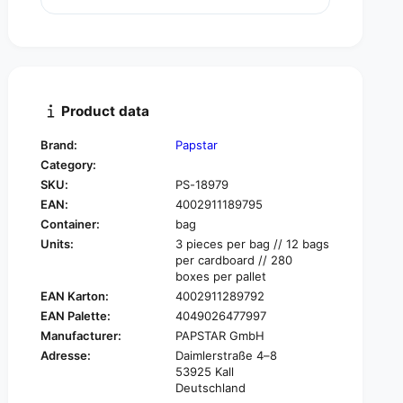
u
n
a
t
n
i
t
t
i
y
t
f
y
Product data
o
f
r
o
Brand:
Papstar
P
r
Category:
A
P
P
SKU:
PS-18979
A
S
EAN:
4002911189795
P
T
S
Container:
bag
A
T
Units:
3 pieces per bag // 12 bags
R
A
per cardboard // 280
B
R
boxes per pallet
a
B
EAN Karton:
4002911289792
l
a
EAN Palette:
4049026477997
l
l
Manufacturer:
PAPSTAR GmbH
o
l
o
Adresse:
Daimlerstraße 4–8
o
53925 Kall
n
o
Deutschland
s
n