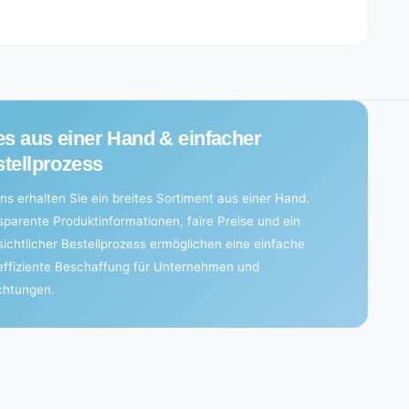
n
o
price
price
|
n
B
|
a
B
g
a
(
g
3
(
p
3
es aus einer Hand & einfacher
i
p
e
tellprozess
i
c
e
e
c
ns erhalten Sie ein breites Sortiment aus einer Hand.
s
e
sparente Produktinformationen, faire Preise und ein
)
s
sichtlicher Bestellprozess ermöglichen eine einfache
)
effiziente Beschaffung für Unternehmen und
ichtungen.