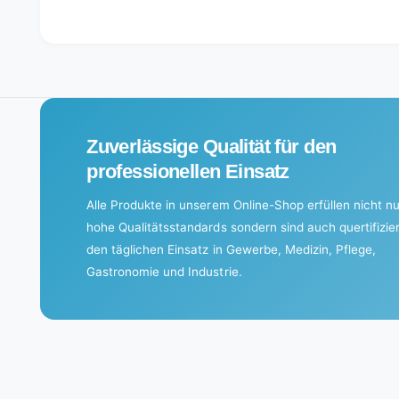
L
o
a
d
i
Zuverlässige Qualität für den
n
g
professionellen Einsatz
.
Alle Produkte in unserem Online-Shop erfüllen nicht nu
.
hohe Qualitätsstandards sondern sind auch quertifizier
.
den täglichen Einsatz in Gewerbe, Medizin, Pflege,
Gastronomie und Industrie.