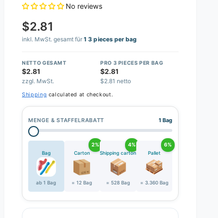
No reviews
$2.81
inkl. MwSt. gesamt für
1 3 pieces per bag
NETTO GESAMT
PRO 3 PIECES PER BAG
$2.81
$2.81
zzgl. MwSt.
$2.81 netto
Shipping
calculated at checkout.
MENGE & STAFFELRABATT
1 Bag
2%
4%
6%
Bag
Carton
Shipping carton
Pallet
ab 1 Bag
= 12 Bag
= 528 Bag
= 3.360 Bag