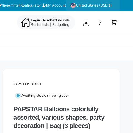
y
United States (USD $)
Pflegemittel Konfigurator
My Account
A
C
c
Login Geschäftskunde
a
Bestellliste | Budgeting
c
rt
o
u
nt
PAPSTAR GMBH
Awaiting stock, shipping soon
PAPSTAR Balloons colorfully
assorted, various shapes, party
decoration | Bag (3 pieces)