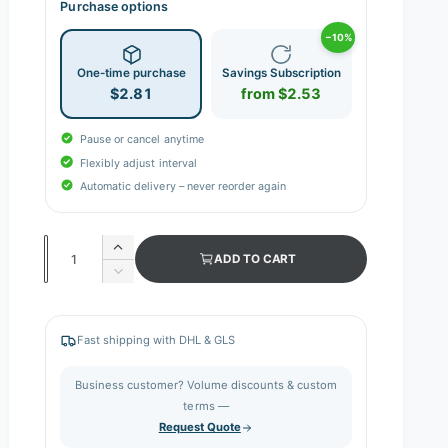
Purchase options
−10%
One-time purchase
Savings Subscription
$2.81
from $2.53
Pause or cancel anytime
Flexibly adjust interval
Automatic delivery – never reorder again
Q
I
ADD TO CART
n
u
D
c
e
a
r
c
n
e
r
Fast shipping with DHL & GLS
a
e
t
s
a
i
Business customer? Volume discounts & custom
e
s
q
terms —
t
e
u
Request Quote
q
y
a