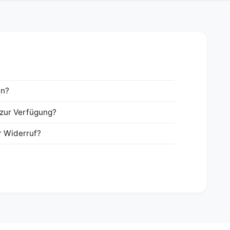
en?
zur Verfügung?
r Widerruf?