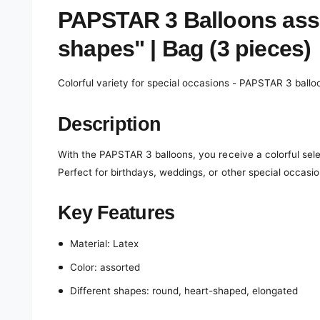
e
d
PAPSTAR 3 Balloons asso
i
a
shapes" | Bag (3 pieces)
1
i
n
m
Colorful variety for special occasions - PAPSTAR 3 balloo
o
d
a
Description
l
With the PAPSTAR 3 balloons, you receive a colorful sele
Perfect for birthdays, weddings, or other special occasio
Key Features
Material: Latex
Color: assorted
Different shapes: round, heart-shaped, elongated