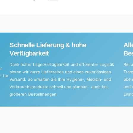
for
quantity
Default
for
Title
Default
Title
Schnelle Lieferung & hohe
All
Verfügbarkeit
Bes
Dank hoher Lagerverfügbarkeit und effizienter Logistik
Bei u
r
bieten wir kurze Lieferzeiten und einen zuverlässigen
Tran
t für
Versand. So erhalten Sie Ihre Hygiene-, Medizin- und
über
Verbrauchsprodukte schnell und planbar – auch bei
und 
größeren Bestellmengen.
Einr