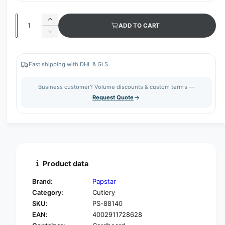
Q
I
ADD TO CART
u
n
D
c
a
e
r
c
n
e
r
Fast shipping with DHL & GLS
t
a
e
s
i
a
Business customer? Volume discounts & custom terms —
e
s
t
Request Quote
q
e
y
u
q
a
u
n
a
t
n
i
t
t
i
Product data
y
t
f
y
Brand:
Papstar
o
f
Category:
Cutlery
r
o
SKU:
PS-88140
P
r
A
EAN:
4002911728628
P
P