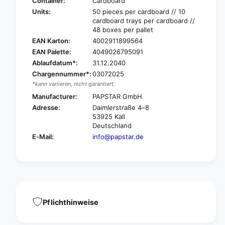
A
Container:
Cardboard
S
P
Units:
50 pieces per cardboard // 10
T
S
cardboard trays per cardboard //
A
T
48 boxes per pallet
R
A
EAN Karton:
4002911899564
W
R
EAN Palette:
4049026795091
o
W
Ablaufdatum*:
31.12.2040
o
o
Chargennummer*:
03072025
d
o
e
*kann variieren, nicht garantiert.
d
n
e
Manufacturer:
PAPSTAR GmbH
s
n
Adresse:
Daimlerstraße 4–8
p
s
53925 Kall
o
p
Deutschland
o
o
E-Mail:
info@papstar.de
n
o
&
n
q
&
u
q
o
u
t
o
;
t
Pflichthinweise
p
;
u
p