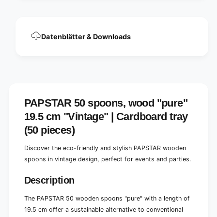
r
u
e
r
&
e
q
&
Datenblätter & Downloads
u
q
o
u
t
o
;
t
1
;
9
1
.
9
PAPSTAR 50 spoons, wood "pure"
5
.
c
19.5 cm "Vintage" | Cardboard tray
5
m
c
(50 pieces)
,
m
v
,
Discover the eco-friendly and stylish PAPSTAR wooden
i
v
n
spoons in vintage design, perfect for events and parties.
i
t
n
a
Description
t
g
a
e
g
The PAPSTAR 50 wooden spoons "pure" with a length of
d
e
19.5 cm offer a sustainable alternative to conventional
e
d