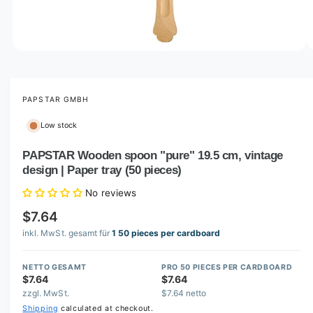
o
w
a
v
O
1
/
of
2
p
a
e
i
n
m
PAPSTAR GMBH
l
e
d
a
Low stock
i
b
a
1
PAPSTAR Wooden spoon "pure" 19.5 cm, vintage
l
i
design | Paper tray (50 pieces)
n
e
m
i
o
No reviews
d
n
a
$7.64
l
g
inkl. MwSt. gesamt für
1 50 pieces per cardboard
a
l
NETTO GESAMT
PRO 50 PIECES PER CARDBOARD
$7.64
$7.64
l
zzgl. MwSt.
$7.64 netto
e
Shipping
calculated at checkout.