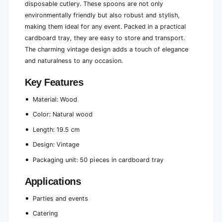
disposable cutlery. These spoons are not only
s
e
environmentally friendly but also robust and stylish,
i
s
g
making them ideal for any event. Packed in a practical
i
n
g
cardboard tray, they are easy to store and transport.
|
n
The charming vintage design adds a touch of elegance
P
|
and naturalness to any occasion.
a
P
p
a
Key Features
e
p
r
e
Material: Wood
t
r
r
t
Color: Natural wood
a
r
y
Length: 19.5 cm
a
(
y
Design: Vintage
5
(
0
5
Packaging unit: 50 pieces in cardboard tray
p
0
i
p
Applications
e
i
c
e
Parties and events
e
c
s
Catering
e