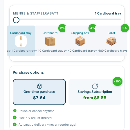
r
y
MENGE & STAFFELRABATT
1 Cardboard tray
v
i
2%
4%
6%
e
Cardboard tray
Cardboard
Shipping box
Pallet
w
ab 1 Cardboard tray
= 10 Cardboard trays
= 40 Cardboard trays
= 480 Cardboard trays
Purchase options
−10%
One-time purchase
Savings Subscription
$7.64
from $6.88
Pause or cancel anytime
Flexibly adjust interval
Automatic delivery – never reorder again