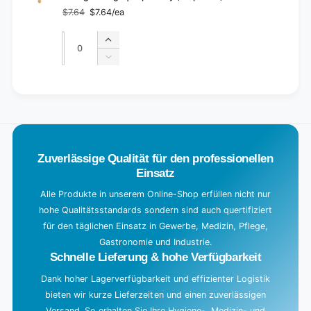
$7.64
$7.64/ea
Regular
Sale
price
price
Quantity
Quantity
Increase
quantity
Decrease
for
quantity
Default
for
L
Title
Default
o
Title
a
d
Zuverlässige Qualität für den professionellen
i
Einsatz
n
g
Alle Produkte in unserem Online-Shop erfüllen nicht nur
hohe Qualitätsstandards sondern sind auch quertifiziert
.
für den täglichen Einsatz in Gewerbe, Medizin, Pflege,
.
Gastronomie und Industrie.
.
Schnelle Lieferung & hohe Verfügbarkeit
Dank hoher Lagerverfügbarkeit und effizienter Logistik
bieten wir kurze Lieferzeiten und einen zuverlässigen
Versand. So erhalten Sie Ihre Hygiene-, Medizin- und