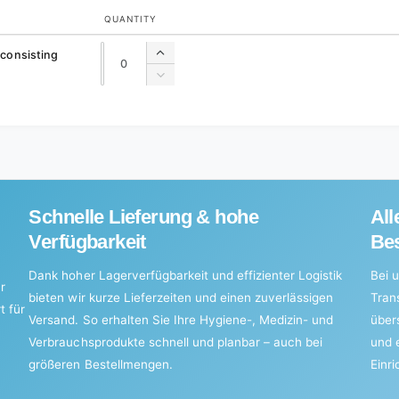
QUANTITY
Quantity
Quantity
 consisting
Increase
quantity
Decrease
for
quantity
Default
for
Title
Default
Title
Schnelle Lieferung & hohe
All
Verfügbarkeit
Bes
Dank hoher Lagerverfügbarkeit und effizienter Logistik
Bei u
r
bieten wir kurze Lieferzeiten und einen zuverlässigen
Tran
t für
Versand. So erhalten Sie Ihre Hygiene-, Medizin- und
über
Verbrauchsprodukte schnell und planbar – auch bei
und 
größeren Bestellmengen.
Einr