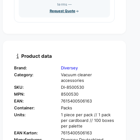
s
q
terms —
t
e
u
Request Quote
q
y
a
u
n
a
t
n
i
t
t
i
y
t
f
y
Product data
o
f
r
o
Brand:
Diversey
P
r
Category:
Vacuum cleaner
i
P
accessories
p
i
SKU:
DI-8500530
e
p
s
MPN:
8500530
e
u
EAN:
7615400506163
s
c
u
Container:
Packs
t
c
Units:
1 piece per pack // 1 pack
i
t
per cardboard // 100 boxes
o
i
per palette
n
o
EAN Karton:
7615400506163
n
n
Manufacturer:
Diversey Deutschland