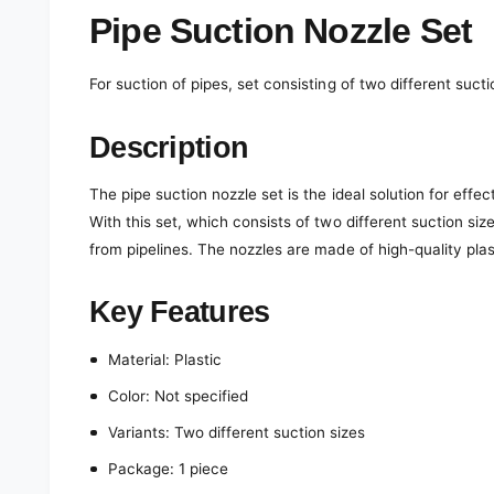
e
d
Pipe Suction Nozzle Set
i
a
1
For suction of pipes, set consisting of two different sucti
i
n
m
o
Description
d
a
l
The pipe suction nozzle set is the ideal solution for effec
With this set, which consists of two different suction siz
from pipelines. The nozzles are made of high-quality plasti
Key Features
Material: Plastic
Color: Not specified
Variants: Two different suction sizes
Package: 1 piece