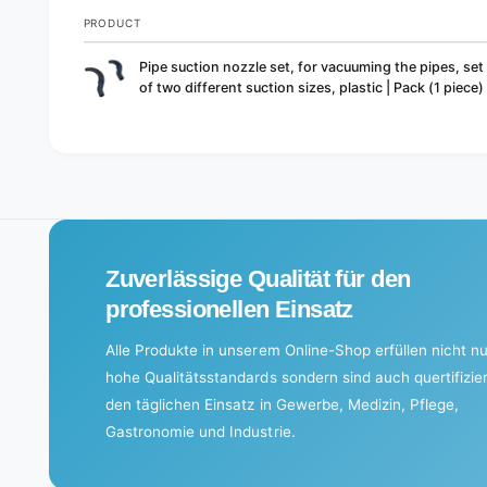
PRODUCT
Your
Pipe suction nozzle set, for vacuuming the pipes, set
cart
of two different suction sizes, plastic | Pack (1 piece)
L
o
a
d
i
Zuverlässige Qualität für den
n
g
professionellen Einsatz
.
Alle Produkte in unserem Online-Shop erfüllen nicht nu
.
hohe Qualitätsstandards sondern sind auch quertifizier
.
den täglichen Einsatz in Gewerbe, Medizin, Pflege,
Gastronomie und Industrie.