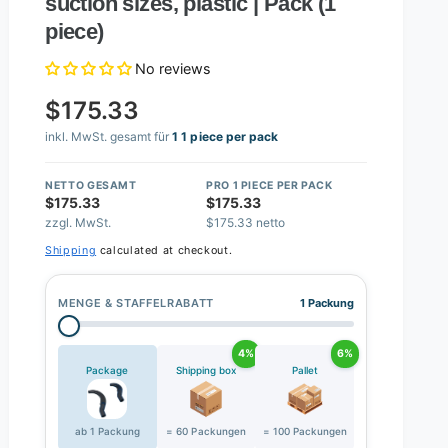
suction sizes, plastic | Pack (1
piece)
No reviews
$175.33
inkl. MwSt. gesamt für
1 1 piece per pack
NETTO GESAMT
PRO 1 PIECE PER PACK
$175.33
$175.33
zzgl. MwSt.
$175.33 netto
Shipping
calculated at checkout.
MENGE & STAFFELRABATT
1 Packung
4%
6%
Package
Shipping box
Pallet
ab 1 Packung
= 60 Packungen
= 100 Packungen