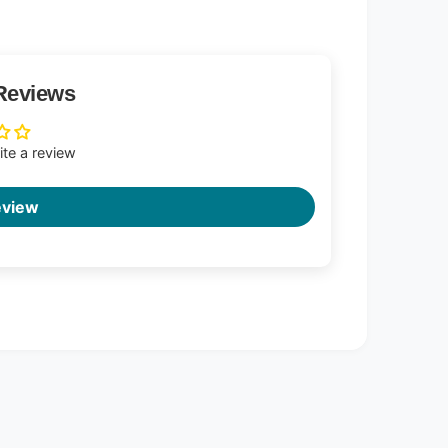
Reviews
rite a review
eview