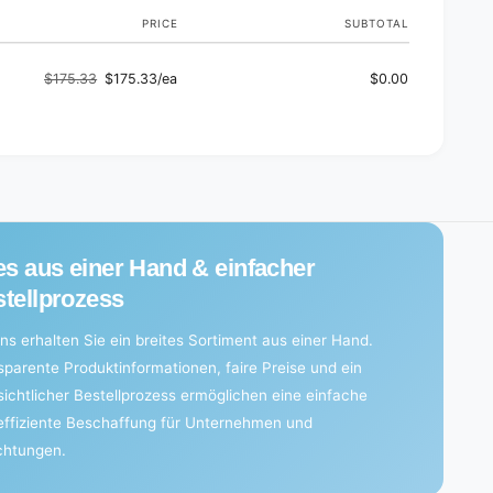
o
w
d
PRICE
SUBTOTAL
o
i
d
f
i
$175.33
$175.33/ea
$0.00
f
f
Regular
Sale
e
f
price
price
r
e
e
r
n
e
t
n
s
t
u
s
c
u
es aus einer Hand & einfacher
t
c
i
tellprozess
t
o
i
n
o
ns erhalten Sie ein breites Sortiment aus einer Hand.
s
n
sparente Produktinformationen, faire Preise und ein
i
s
sichtlicher Bestellprozess ermöglichen eine einfache
z
i
e
effiziente Beschaffung für Unternehmen und
z
s
e
ichtungen.
,
s
p
,