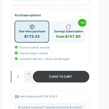
Purchase options
−10%
One-time purchase
Savings Subscription
$175.33
from $157.80
Pause or cancel anytime
Flexibly adjust interval
Automatic delivery – never reorder again
Q
I
ADD TO CART
n
u
D
c
e
a
r
c
n
e
r
Fast shipping with DHL & GLS
a
e
t
s
a
i
Business customer? Volume discounts & custom
e