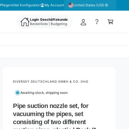
y
United States (USD $)
Pflegemittel Konfigurator
My Account
A
C
c
Login Geschäftskunde
a
Bestellliste | Budgeting
c
rt
o
u
nt
DIVERSEY DEUTSCHLAND GMBH & CO. OHG
Awaiting stock, shipping soon
Pipe suction nozzle set, for
vacuuming the pipes, set
consisting of two different