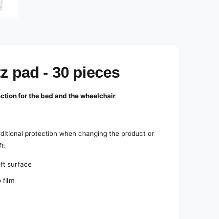
e
d
i
a
3
i
n
m
o
z pad - 30 pieces
d
a
l
tion for the bed and the wheelchair
ditional protection when changing the product or
t:
ft surface
 film