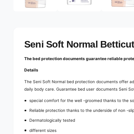
e
d
l
i
a
e
2
r
i
n
y
m
o
v
Seni Soft Normal Betticut
d
a
i
l
e
The bed protection documents guarantee reliable protec
w
Details
The Seni Soft Normal bed protection documents offer ad
daily body care. Guarantee bed user documents Seni Sof
special comfort for the well -groomed thanks to the so
Reliable protection thanks to the underside of non -slip
Dermatologically tested
different sizes