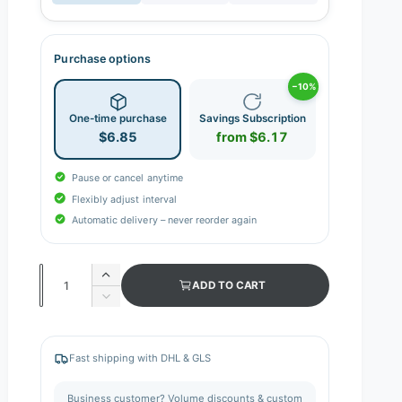
Purchase options
−10%
One-time purchase
Savings Subscription
$6.85
from $6.17
Pause or cancel anytime
Flexibly adjust interval
Automatic delivery – never reorder again
Q
I
ADD TO CART
n
u
D
c
e
a
r
c
n
e
r
Fast shipping with DHL & GLS
a
e
t
s
a
i
Business customer? Volume discounts & custom
e