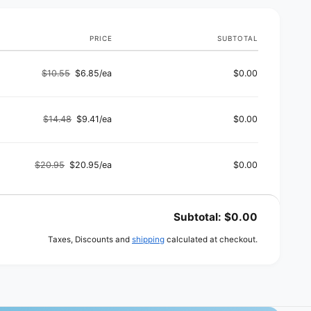
PRICE
SUBTOTAL
$10.55
$6.85/ea
$0.00
Regular
Sale
price
price
$14.48
$9.41/ea
$0.00
Regular
Sale
price
price
$20.95
$20.95/ea
$0.00
Regular
Sale
price
price
Subtotal:
$0.00
Taxes, Discounts and
shipping
calculated at checkout.