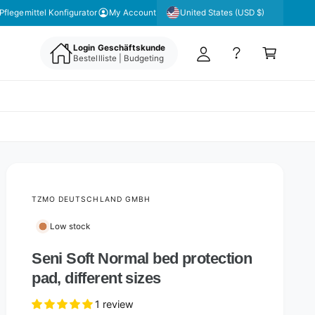
y
United States (USD $)
Pflegemittel Konfigurator
My Account
A
C
c
Login Geschäftskunde
a
Bestellliste | Budgeting
c
rt
o
u
nt
TZMO DEUTSCHLAND GMBH
Low stock
Seni Soft Normal bed protection
pad, different sizes
1 review