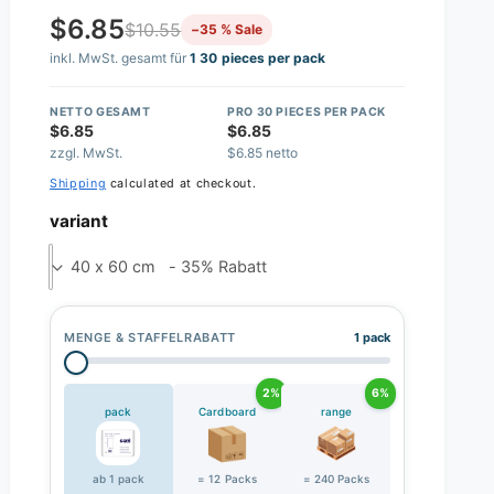
$6.85
$10.55
−35 % Sale
inkl. MwSt. gesamt für
1 30 pieces per pack
NETTO GESAMT
PRO 30 PIECES PER PACK
$6.85
$6.85
zzgl. MwSt.
$6.85 netto
Shipping
calculated at checkout.
variant
40 x 60 cm - 35% Rabatt
MENGE & STAFFELRABATT
1 pack
2%
6%
pack
Cardboard
range
ab 1 pack
= 12 Packs
= 240 Packs