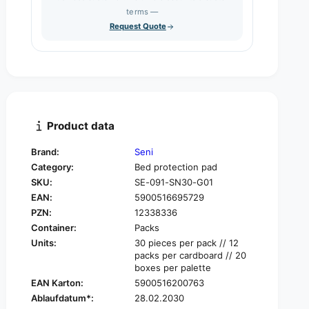
s
q
terms —
t
e
u
Request Quote
q
y
a
u
n
a
t
n
i
t
t
i
y
t
f
y
Product data
o
f
r
o
Brand:
Seni
S
r
Category:
Bed protection pad
e
S
n
SKU:
SE-091-SN30-G01
e
i
EAN:
5900516695729
n
S
i
PZN:
12338336
o
S
Container:
Packs
f
o
Units:
30 pieces per pack // 12
t
f
packs per cardboard // 20
N
t
boxes per palette
o
N
EAN Karton:
5900516200763
r
o
Ablaufdatum*:
28.02.2030
m
r