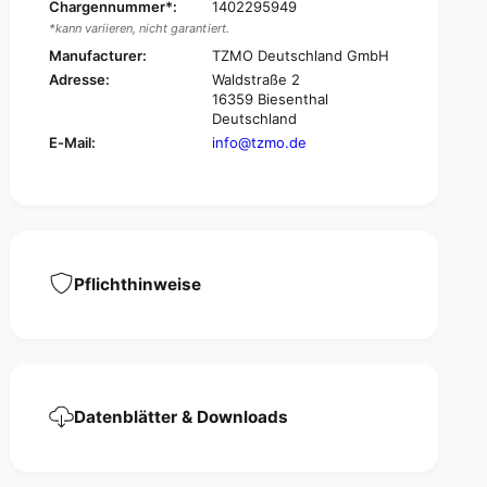
a
Chargennummer*:
1402295949
m
l
*kann variieren, nicht garantiert.
a
b
l
Manufacturer:
TZMO Deutschland GmbH
e
b
Adresse:
Waldstraße 2
d
e
16359 Biesenthal
p
d
Deutschland
r
p
E-Mail:
info@tzmo.de
o
r
t
o
e
t
c
e
t
c
i
t
o
i
Pflichthinweise
n
o
p
n
a
p
d
a
,
d
d
,
Datenblätter & Downloads
i
d
f
i
f
f
e