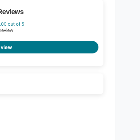
Reviews
.00 out of 5
 review
eview