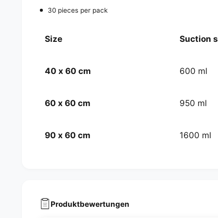
30 pieces per pack
Size
Suction 
40 x 60 cm
600 ml
60 x 60 cm
950 ml
90 x 60 cm
1600 ml
Produktbewertungen