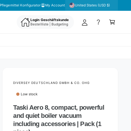
y
United States (USD $)
 unseren Newsletter für aktuelle Angebote & Aktionen
Pflegemittel Konfigurator
My Account
A
C
c
Login Geschäftskunde
a
Bestellliste | Budgeting
c
rt
o
u
nt
DIVERSEY DEUTSCHLAND GMBH & CO. OHG
Low stock
Taski Aero 8, compact, powerful
and quiet boiler vacuum
including accessories | Pack (1