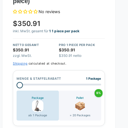
piece)
No reviews
$350.91
inkl. MwSt. gesamt für
1 1 piece per pack
NETTO GESAMT
PRO 1 PIECE PER PACK
$350.91
$350.91
zzgl. MwSt.
$350.91 netto
Shipping
calculated at checkout.
MENGE & STAFFELRABATT
1 Package
6%
Package
Pallet
ab 1 Package
= 20 Packages