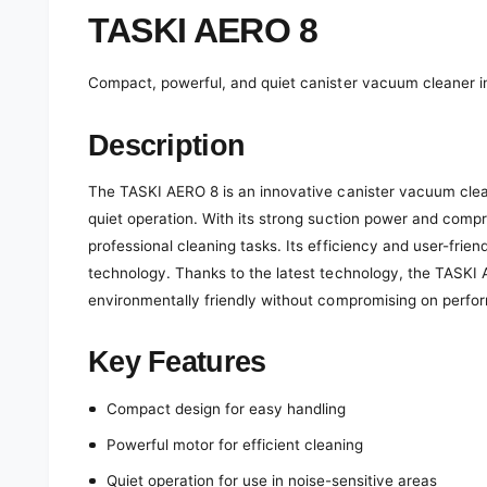
e
d
TASKI AERO 8
i
a
1
Compact, powerful, and quiet canister vacuum cleaner in
i
n
m
o
Description
d
a
l
The TASKI AERO 8 is an innovative canister vacuum clea
quiet operation. With its strong suction power and compre
professional cleaning tasks. Its efficiency and user-frien
technology. Thanks to the latest technology, the TASKI A
environmentally friendly without compromising on perfo
Key Features
Compact design for easy handling
Powerful motor for efficient cleaning
Quiet operation for use in noise-sensitive areas