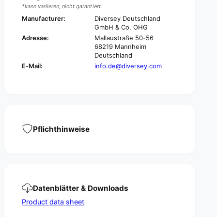
p
*kann variieren, nicht garantiert.
m
a
p
Manufacturer:
Diversey Deutschland
c
GmbH & Co. OHG
a
t
c
Adresse:
Mallaustraße 50-56
,
t
68219 Mannheim
p
,
Deutschland
o
p
E-Mail:
info.de@diversey.com
w
o
e
w
r
e
f
r
u
f
l
u
a
Pflichthinweise
l
n
a
d
n
q
d
u
q
i
u
e
i
Datenblätter & Downloads
t
e
b
Product data sheet
t
o
b