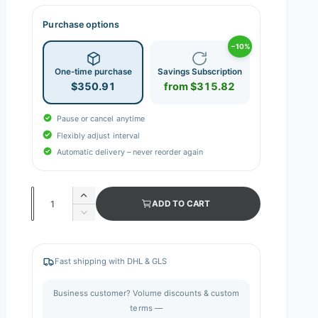
Purchase options
−10%
One-time purchase
Savings Subscription
$350.91
from $315.82
Pause or cancel anytime
Flexibly adjust interval
Automatic delivery – never reorder again
Q
I
ADD TO CART
n
u
D
c
e
a
r
c
n
e
r
Fast shipping with DHL & GLS
a
e
t
s
a
i
Business customer? Volume discounts & custom
e
s
q
terms —
t
e