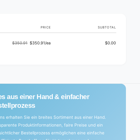
d
s
s
o
s
s
r
o
i
r
e
PRICE
SUBTOTAL
i
s
e
|
s
$350.91
$350.91/ea
$0.00
P
Regular
Sale
|
a
P
price
price
c
a
k
c
(
k
1
(
p
1
i
p
e
i
es aus einer Hand & einfacher
c
e
e
tellprozess
c
)
e
ns erhalten Sie ein breites Sortiment aus einer Hand.
)
sparente Produktinformationen, faire Preise und ein
sichtlicher Bestellprozess ermöglichen eine einfache