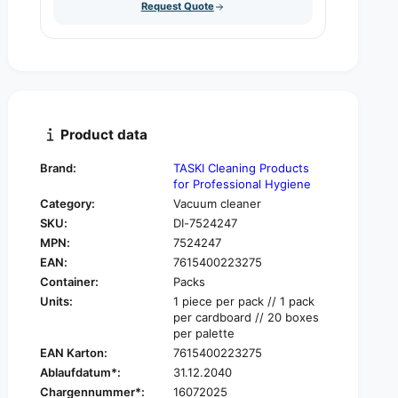
u
Request Quote
q
y
a
u
n
a
t
n
i
t
t
i
y
t
f
y
Product data
o
f
r
o
Brand:
TASKI Cleaning Products
T
r
for Professional Hygiene
a
T
Category:
Vacuum cleaner
s
a
SKU:
DI-7524247
k
s
i
MPN:
7524247
k
A
EAN:
7615400223275
i
e
A
Container:
Packs
r
e
Units:
1 piece per pack // 1 pack
o
r
per cardboard // 20 boxes
8
o
per palette
,
8
EAN Karton:
7615400223275
c
,
Ablaufdatum*:
31.12.2040
o
c
Chargennummer*:
16072025
m
o