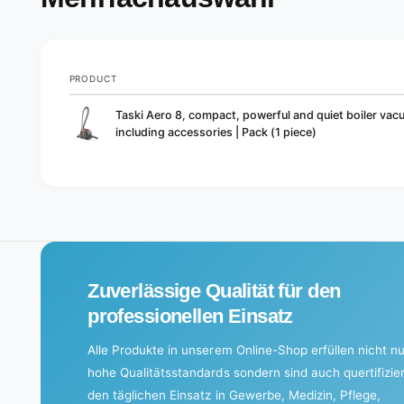
PRODUCT
Your
Taski Aero 8, compact, powerful and quiet boiler va
cart
including accessories | Pack (1 piece)
L
o
a
d
i
Zuverlässige Qualität für den
n
g
professionellen Einsatz
.
Alle Produkte in unserem Online-Shop erfüllen nicht nu
.
hohe Qualitätsstandards sondern sind auch quertifizier
.
den täglichen Einsatz in Gewerbe, Medizin, Pflege,