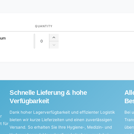
QUANTITY
Quantity
Quantity
cuum
Increase
quantity
Decrease
for
quantity
Default
for
Title
Default
Title
Schnelle Lieferung & hohe
All
Verfügbarkeit
Bes
Dank hoher Lagerverfügbarkeit und effizienter Logistik
Bei u
r
bieten wir kurze Lieferzeiten und einen zuverlässigen
Tran
t für
Versand. So erhalten Sie Ihre Hygiene-, Medizin- und
über