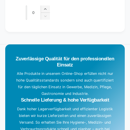
price
price
Quantity
Quantity
Increase
quantity
Decrease
for
quantity
Default
for
L
Title
Default
o
Title
a
d
Zuverlässige Qualität für den professionellen
i
Einsatz
n
g
Alle Produkte in unserem Online-Shop erfüllen nicht nur
hohe Qualitätsstandards sondern sind auch quertifiziert
.
für den täglichen Einsatz in Gewerbe, Medizin, Pflege,
.
Gastronomie und Industrie.
.
Schnelle Lieferung & hohe Verfügbarkeit
Dank hoher Lagerverfügbarkeit und effizienter Logistik
bieten wir kurze Lieferzeiten und einen zuverlässigen
Versand. So erhalten Sie Ihre Hygiene-, Medizin- und
Verbrauchsprodukte schnell und planbar – auch bei