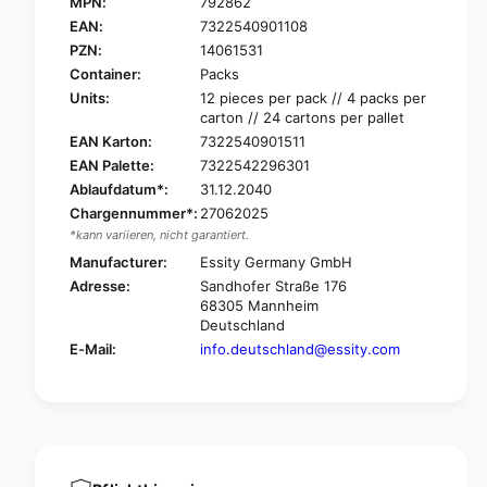
e
MPN:
792862
T
n
e
EAN:
7322540901108
a
n
PZN:
14061531
P
a
Container:
Packs
a
P
Units:
12 pieces per pack // 4 packs per
n
a
carton // 24 cartons per pallet
t
n
EAN Karton:
7322540901511
s
t
B
EAN Palette:
7322542296301
s
a
Ablaufdatum*:
31.12.2040
B
r
a
Chargennummer*:
27062025
i
r
*kann variieren, nicht garantiert.
a
i
Manufacturer:
Essity Germany GmbH
t
a
Adresse:
Sandhofer Straße 176
r
t
68305 Mannheim
i
r
Deutschland
c
i
E-Mail:
info.deutschland@essity.com
P
c
l
P
u
l
s
u
i
s
n
i
c
n