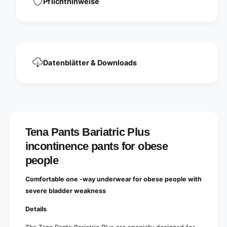
Pflichthinweise
o
c
n
o
t
n
i
t
n
i
e
n
n
Datenblätter & Downloads
e
c
n
e
c
p
e
a
p
n
a
t
n
s
Tena Pants Bariatric Plus
t
f
s
incontinence pants for obese
o
f
r
people
o
o
r
b
Comfortable one -way underwear for obese people with
o
e
b
severe bladder weakness
s
e
e
s
Details
p
e
e