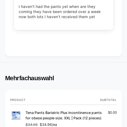
I haven’t had the pants yet when are they
coming they have been ordered over a week
now both lots I haven’t received them yet
Mehrfachauswahl
Your
PRODUCT
SUBTOTAL
cart
Tena Pants Bariatric Plus incontinence pants
$0.00
for obese people size. XXL | Pack (12 pieces)
$34.96
$34.96/ea
Regular
Sale