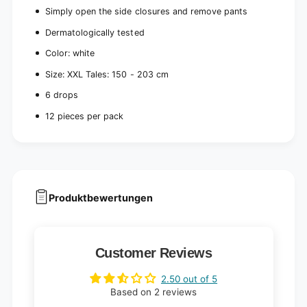
c
e
Simply open the side closures and remove pants
e
c
s
Dermatologically tested
e
)
s
Color: white
)
Size: XXL
Tales: 150 - 203 cm
6 drops
12 pieces per pack
Produktbewertungen
Customer Reviews
2.50 out of 5
Based on 2 reviews