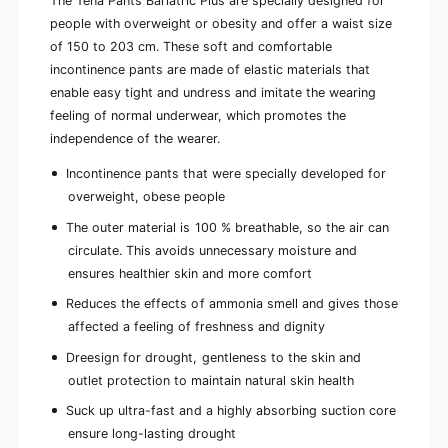
The Tena Pants Bariatric Plus are specially designed for
p
o
e
people with overweight or obesity and offer a waist size
p
o
of 150 to 203 cm. These soft and comfortable
l
p
incontinence pants are made of elastic materials that
e
l
s
enable easy tight and undress and imitate the wearing
e
i
feeling of normal underwear, which promotes the
s
z
i
independence of the wearer.
e
z
.
e
Incontinence pants that were specially developed for
X
.
overweight, obese people
X
X
L
The outer material is 100 % breathable, so the air can
X
|
L
circulate. This avoids unnecessary moisture and
P
|
ensures healthier skin and more comfort
a
P
c
Reduces the effects of ammonia smell and gives those
a
k
c
affected a feeling of freshness and dignity
(
k
1
Dreesign for drought, gentleness to the skin and
(
2
outlet protection to maintain natural skin health
1
p
2
Suck up ultra-fast and a highly absorbing suction core
i
p
e
ensure long-lasting drought
i