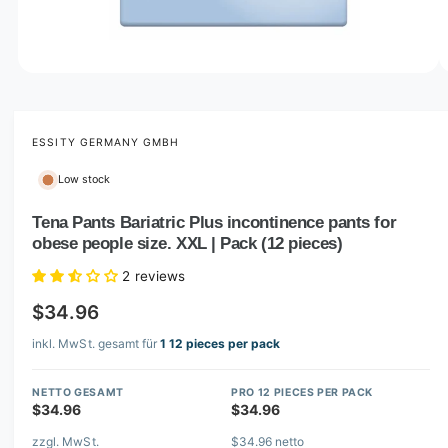
o
w
a
v
O
1
/
of
2
p
a
e
i
n
m
ESSITY GERMANY GMBH
l
e
d
a
Low stock
i
b
a
1
Tena Pants Bariatric Plus incontinence pants for
l
i
obese people size. XXL | Pack (12 pieces)
n
e
m
i
o
2 reviews
d
n
a
$34.96
l
g
inkl. MwSt. gesamt für
1 12 pieces per pack
a
l
NETTO GESAMT
PRO 12 PIECES PER PACK
l
$34.96
$34.96
e
zzgl. MwSt.
$34.96 netto