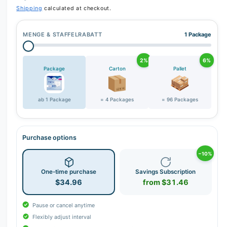
r
Shipping
calculated at checkout.
y
v
MENGE & STAFFELRABATT
1 Package
i
e
2%
6%
w
Package
Carton
Pallet
ab 1 Package
= 4 Packages
= 96 Packages
Purchase options
−10%
One-time purchase
Savings Subscription
$34.96
from $31.46
Pause or cancel anytime
Flexibly adjust interval