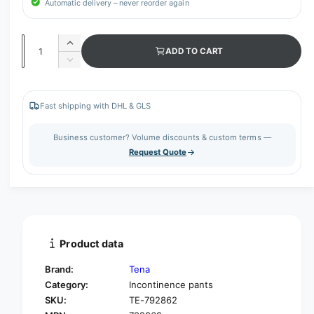
Automatic delivery – never reorder again
Q
I
ADD TO CART
u
n
D
c
a
e
r
c
n
e
r
Fast shipping with DHL & GLS
t
a
e
s
i
a
Business customer? Volume discounts & custom terms —
e
s
t
Request Quote
q
e
y
u
q
a
u
n
a
t
n
i
t
t
i
Product data
y
t
f
y
Brand:
Tena
o
f
Category:
Incontinence pants
r
o
SKU:
TE-792862
T
r