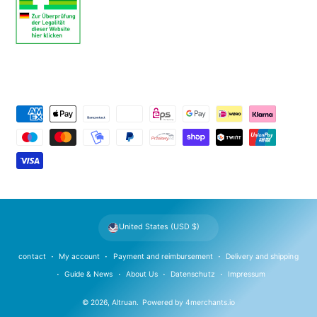
P
a
y
m
e
n
t
United States (USD $)
m
e
contact
My account
Payment and reimbursement
Delivery and shipping
t
Guide & News
About Us
Datenschutz
Impressum
h
© 2026,
Altruan
.
Powered by
4merchants.io
o