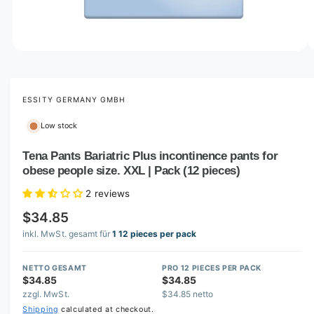
o
w
a
v
O
1
/
of
2
p
a
e
i
n
m
ESSITY GERMANY GMBH
l
e
d
a
Low stock
i
b
a
1
Tena Pants Bariatric Plus incontinence pants for
l
i
obese people size. XXL | Pack (12 pieces)
n
e
m
i
o
2 reviews
d
n
a
$34.85
l
g
inkl. MwSt. gesamt für
1 12 pieces per pack
a
l
NETTO GESAMT
PRO 12 PIECES PER PACK
$34.85
$34.85
l
zzgl. MwSt.
$34.85 netto
e
Shipping
calculated at checkout.