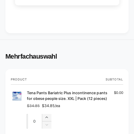
Mehrfachauswahl
Your
PRODUCT
SUBTOTAL
cart
Tena Pants Bariatric Plus incontinence pants
$0.00
for obese people size. XXL | Pack (12 pieces)
$34.85
$34.85/ea
Regular
Sale
price
price
Quantity
Quantity
Increase
quantity
Decrease
for
quantity