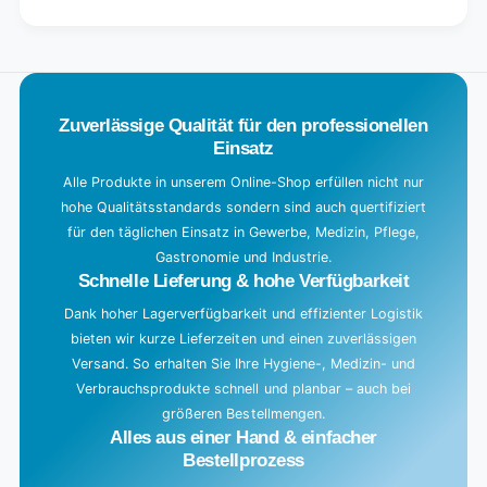
Default
for
L
Title
Default
o
Title
a
d
Zuverlässige Qualität für den professionellen
i
Einsatz
n
g
Alle Produkte in unserem Online-Shop erfüllen nicht nur
hohe Qualitätsstandards sondern sind auch quertifiziert
.
für den täglichen Einsatz in Gewerbe, Medizin, Pflege,
.
Gastronomie und Industrie.
.
Schnelle Lieferung & hohe Verfügbarkeit
Dank hoher Lagerverfügbarkeit und effizienter Logistik
bieten wir kurze Lieferzeiten und einen zuverlässigen
Versand. So erhalten Sie Ihre Hygiene-, Medizin- und
Verbrauchsprodukte schnell und planbar – auch bei
größeren Bestellmengen.
Alles aus einer Hand & einfacher
Bestellprozess