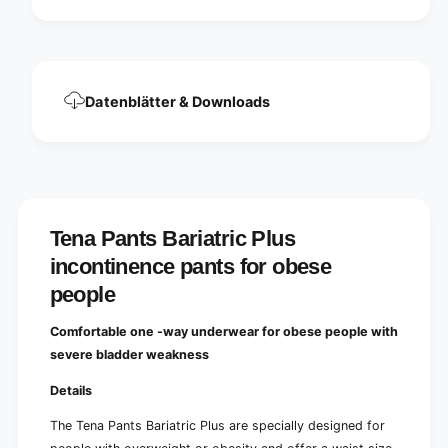
n
o
t
n
i
t
n
i
e
n
n
Datenblätter & Downloads
e
c
n
e
c
p
e
a
p
n
a
t
n
s
Tena Pants Bariatric Plus
t
f
s
incontinence pants for obese
o
f
r
people
o
o
r
b
Comfortable one -way underwear for obese people with
o
e
b
severe bladder weakness
s
e
e
s
Details
p
e
e
The Tena Pants Bariatric Plus are specially designed for
p
o
e