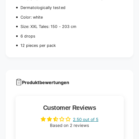
e
c
s
Dermatologically tested
e
)
s
Color: white
)
Size: XXL
Tales: 150 - 203 cm
6 drops
12 pieces per pack
Produktbewertungen
Customer Reviews
2.50 out of 5
Based on 2 reviews