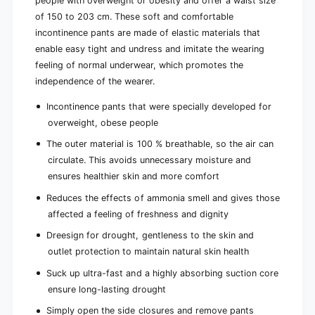
people with overweight or obesity and offer a waist size
p
o
of 150 to 203 cm. These soft and comfortable
l
p
incontinence pants are made of elastic materials that
e
l
s
enable easy tight and undress and imitate the wearing
e
i
feeling of normal underwear, which promotes the
s
z
i
independence of the wearer.
e
z
.
e
Incontinence pants that were specially developed for
X
.
overweight, obese people
X
X
L
The outer material is 100 % breathable, so the air can
X
|
L
circulate. This avoids unnecessary moisture and
P
|
ensures healthier skin and more comfort
a
P
c
Reduces the effects of ammonia smell and gives those
a
k
c
affected a feeling of freshness and dignity
(
k
1
Dreesign for drought, gentleness to the skin and
(
2
outlet protection to maintain natural skin health
1
p
2
Suck up ultra-fast and a highly absorbing suction core
i
p
e
ensure long-lasting drought
i
c
e
Simply open the side closures and remove pants