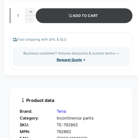
Q
I
ADD TO CART
u
n
D
c
a
e
r
c
n
e
r
Fast shipping with DHL & GLS
t
a
e
s
i
a
Business customer? Volume discounts & custom terms —
e
s
t
Request Quote
q
e
y
u
q
a
u
n
a
t
n
i
t
t
i
Product data
y
t
f
y
Brand:
Tena
o
f
Category:
Incontinence pants
r
o
SKU:
TE-792862
T
r
e
MPN:
792862
T
n