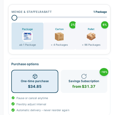
r
y
MENGE & STAFFELRABATT
1 Package
v
i
2%
6%
e
Package
Carton
Pallet
w
ab 1 Package
= 4 Packages
= 96 Packages
Purchase options
−10%
One-time purchase
Savings Subscription
$34.85
from $31.37
Pause or cancel anytime
Flexibly adjust interval
Automatic delivery – never reorder again