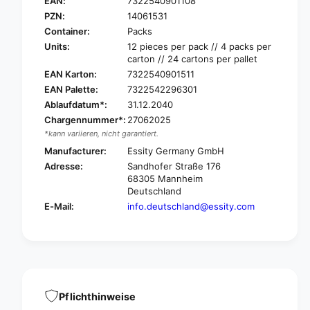
e
EAN:
7322540901108
a
n
PZN:
14061531
P
a
Container:
Packs
a
P
Units:
12 pieces per pack // 4 packs per
n
a
carton // 24 cartons per pallet
t
n
EAN Karton:
7322540901511
s
t
B
EAN Palette:
7322542296301
s
a
Ablaufdatum*:
31.12.2040
B
r
a
Chargennummer*:
27062025
i
r
*kann variieren, nicht garantiert.
a
i
Manufacturer:
Essity Germany GmbH
t
a
Adresse:
Sandhofer Straße 176
r
t
68305 Mannheim
i
r
Deutschland
c
i
E-Mail:
info.deutschland@essity.com
P
c
l
P
u
l
s
u
i
s
n
i
c
n
Pflichthinweise
o
c