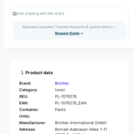
c
a
e
r
c
n
e
r
Fast shipping with DHL & GLS
t
a
e
s
i
a
Business customer? Volume discounts & custom terms —
e
s
t
Request Quote
q
e
y
u
q
a
u
n
a
t
n
i
t
t
i
Product data
y
t
f
y
Brand:
Brother
o
f
Category:
toner
r
o
SKU:
PL-1076278
T
r
o
EAN:
PL-1076278_EAN
T
n
o
Container:
Packs
e
n
Units:
r
e
Manufacturer:
Brother International GmbH
f
r
Adresse:
Konrad-Adenauer-Allee 1-11
o
f