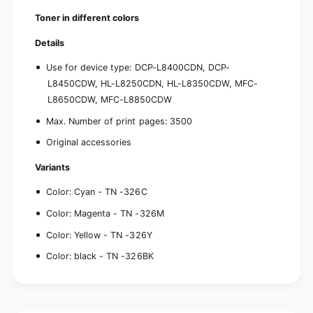
0
M
/
Toner in different colors
F
M
C
F
Details
-
C
L
Use for device type: DCP-L8400CDN, DCP-
-
8
L
L8450CDW, HL-L8250CDN, HL-L8350CDW, MFC-
6
8
L8650CDW, MFC-L8850CDW
0
6
0
0
Max. Number of print pages: 3500
,
0
Original accessories
d
,
i
d
Variants
f
i
f
f
Color: Cyan - TN -326C
e
f
r
Color: Magenta - TN -326M
e
e
r
Color: Yellow - TN -326Y
n
e
t
n
Color: black - TN -326BK
c
t
o
c
l
o
o
l