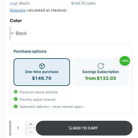
zzgl. MwSt.
$146.70 netto
r
Shipping
calculated at checkout.
y
Color
v
i
e
w
Purchase options
−10%
One-time purchase
Savings Subscription
$146.70
from $132.03
Pause or cancel anytime
Flexibly adjust interval
Automatic delivery – never reorder again
Q
I
ADD TO CART
u
n
D