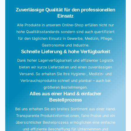
.
Zuverlässige Qualität für den professionellen
Einsatz
Alle Produkte in unserem Online-Shop erfüllen nicht nur
hohe Qualitätsstandards sondern sind auch quertifiziert
für den täglichen Einsatz in Gewerbe, Medizin, Pflege,
Gastronomie und Industrie.
Schnelle Lieferung & hohe Verfügbarkeit
Dank hoher Lagerverfügbarkeit und effizienter Logistik
bieten wir kurze Lieferzeiten und einen zuverlässigen
Versand. So erhalten Sie Ihre Hygiene-, Medizin- und
Verbrauchsprodukte schnell und planbar – auch bei
größeren Bestellmengen.
Alles aus einer Hand & einfacher
Bestellprozess
Bei uns erhalten Sie ein breites Sortiment aus einer Hand.
Transparente Produktinformationen, faire Preise und ein
übersichtlicher Bestellprozess ermöglichen eine einfache
und effiziente Beschaffung für Unternehmen und