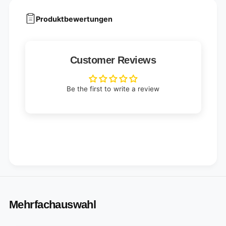
r
o
s
r
Produktbewertungen
s
Customer Reviews
Be the first to write a review
Mehrfachauswahl