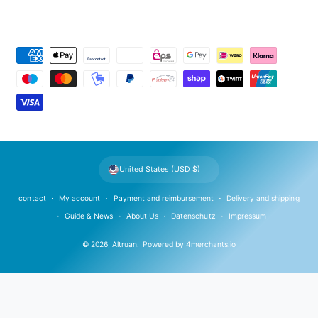
P
a
y
m
e
n
t
United States (USD $)
m
e
contact
My account
Payment and reimbursement
Delivery and shipping
t
Guide & News
About Us
Datenschutz
Impressum
h
© 2026,
Altruan
.
Powered by
4merchants.io
o
d
s