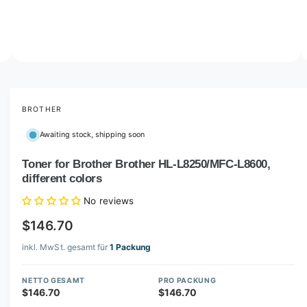
o
w
a
v
O
2
/
of
5
p
a
e
i
n
m
BROTHER
l
e
d
a
Awaiting stock, shipping soon
i
b
a
2
Toner for Brother Brother HL-L8250/MFC-L8600,
l
i
different colors
n
e
m
i
o
No reviews
d
n
a
$146.70
l
g
inkl. MwSt. gesamt für
1 Packung
a
l
NETTO GESAMT
PRO PACKUNG
l
$146.70
$146.70
e