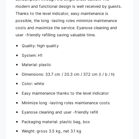
P
c
modern and functional design is well received by guests.
a
k
c
Thanks to the level indicator, easy maintenance is
(
k
possible, the long -lasting roles minimize maintenance
1
(
costs and maximize the service. Eyanose cleaning and
p
1
i
user -friendly refilling saving valuable time.
p
e
i
Quality: high quality
c
e
e
c
System: H1
)
e
Material: plastic
)
Dimensions: 33.7 cm / 20.3 cm / 37.2 cm (l / b / h)
Color: white
Easy maintenance thanks to the level indicator
Minimize long -lasting roles maintenance costs
Eyanose cleaning and user -friendly refill
Packaging material: plastic bag, box
Weight: gross 3.5 kg, net 3.1 kg