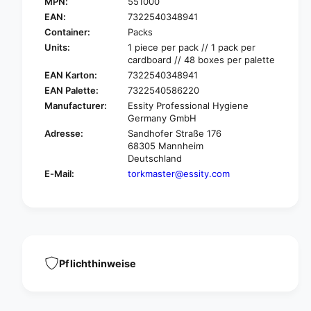
o
MPN:
551000
T
r
o
EAN:
7322540348941
k
r
Container:
Packs
M
k
Units:
1 piece per pack // 1 pack per
a
M
cardboard // 48 boxes per palette
t
a
EAN Karton:
7322540348941
i
t
EAN Palette:
7322540586220
c
i
®
Manufacturer:
Essity Professional Hygiene
c
Germany GmbH
5
®
5
Adresse:
Sandhofer Straße 176
5
1
68305 Mannheim
5
0
Deutschland
1
0
E-Mail:
torkmaster@essity.com
0
0
0
d
0
o
d
n
o
o
n
r
o
s
Pflichthinweise
r
f
s
o
f
r
o