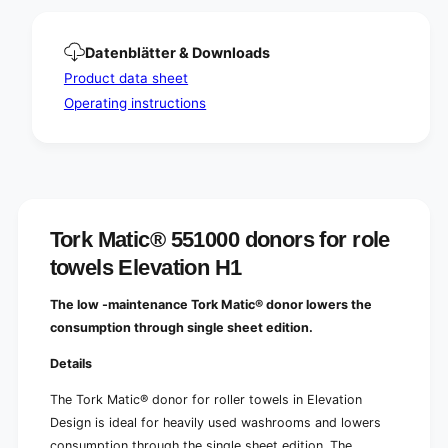
r
r
o
r
l
o
Datenblätter & Downloads
e
l
Product data sheet
t
e
o
Operating instructions
t
w
o
e
w
l
e
s
l
E
s
l
E
Tork Matic® 551000 donors for role
e
l
v
e
towels Elevation H1
a
v
t
a
The low -maintenance Tork Matic® donor lowers the
i
t
consumption through single sheet edition.
o
i
n
o
Details
H
n
1
H
The Tork Matic® donor for roller towels in Elevation
|
1
Design is ideal for heavily used washrooms and lowers
P
|
a
consumption through the single sheet edition. The