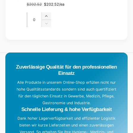
$202.52
$202.52/ea
Regular
Sale
price
price
Quantity
Quantity
Increase
quantity
Decrease
for
quantity
Default
for
L
Title
Default
o
Title
a
d
Zuverlässige Qualität für den professionellen
i
Einsatz
n
g
Alle Produkte in unserem Online-Shop erfüllen nicht nur
hohe Qualitätsstandards sondern sind auch quertifiziert
.
für den täglichen Einsatz in Gewerbe, Medizin, Pflege,
.
Gastronomie und Industrie.
.
Schnelle Lieferung & hohe Verfügbarkeit
Dank hoher Lagerverfügbarkeit und effizienter Logistik
bieten wir kurze Lieferzeiten und einen zuverlässigen
Versand. So erhalten Sie Ihre Hygiene-, Medizin- und