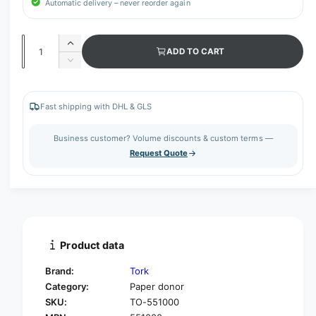
Automatic delivery – never reorder again
Q
I
ADD TO CART
u
n
D
c
a
e
r
c
n
e
r
Fast shipping with DHL & GLS
t
a
e
s
i
a
Business customer? Volume discounts & custom terms —
e
s
t
Request Quote
q
e
y
u
q
a
u
n
a
t
n
i
t
t
i
Product data
y
t
f
y
Brand:
Tork
o
f
Category:
Paper donor
r
o
SKU:
TO-551000
T
r