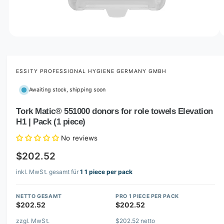
o
w
a
v
O
1
/
of
4
p
a
e
i
n
m
ESSITY PROFESSIONAL HYGIENE GERMANY GMBH
l
e
d
a
Awaiting stock, shipping soon
i
b
a
1
Tork Matic® 551000 donors for role towels Elevation
l
i
H1 | Pack (1 piece)
n
e
m
i
o
No reviews
d
n
a
$202.52
l
g
inkl. MwSt. gesamt für
1 1 piece per pack
a
l
NETTO GESAMT
PRO 1 PIECE PER PACK
l
$202.52
$202.52
e
zzgl. MwSt.
$202.52 netto