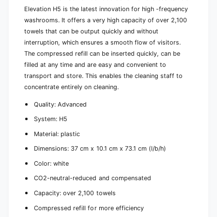
H
n
Elevation H5 is the latest innovation for high -frequency
5
H
washrooms. It offers a very high capacity of over 2,100
|
5
towels that can be output quickly and without
C
|
a
interruption, which ensures a smooth flow of visitors.
C
r
The compressed refill can be inserted quickly, can be
a
d
r
filled at any time and are easy and convenient to
b
d
transport and store. This enables the cleaning staff to
o
b
concentrate entirely on cleaning.
a
o
r
a
Quality: Advanced
d
r
(
d
System: H5
1
(
Material: plastic
p
1
a
p
Dimensions: 37 cm x 10.1 cm x 73.1 cm (l/b/h)
c
a
k
Color: white
c
)
k
CO2-neutral-reduced and compensated
)
Capacity: over 2,100 towels
Compressed refill for more efficiency