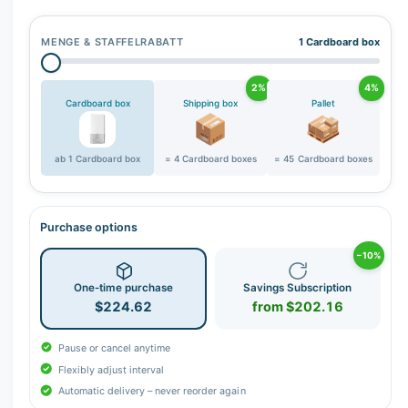
r
y
MENGE & STAFFELRABATT
1 Cardboard box
v
i
2%
4%
e
Cardboard box
Shipping box
Pallet
w
ab 1 Cardboard box
= 4 Cardboard boxes
= 45 Cardboard boxes
Purchase options
−10%
One-time purchase
Savings Subscription
$224.62
from $202.16
Pause or cancel anytime
Flexibly adjust interval
Automatic delivery – never reorder again