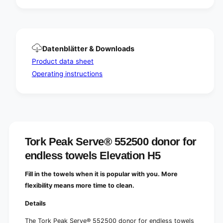
o
f
r
o
e
r
n
e
d
n
Datenblätter & Downloads
l
d
e
Product data sheet
l
s
e
Operating instructions
s
s
t
s
o
t
w
o
e
w
l
e
s
l
Tork Peak Serve® 552500 donor for
E
s
endless towels Elevation H5
l
E
e
l
v
Fill in the towels when it is popular with you. More
e
a
v
flexibility means more time to clean.
t
a
i
t
Details
o
i
n
The Tork Peak Serve® 552500 donor for endless towels
o