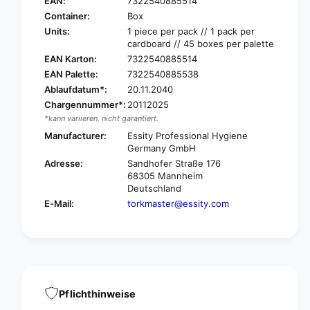
o
EAN:
7322540885514
k
r
Container:
Box
P
k
Units:
1 piece per pack // 1 pack per
e
P
cardboard // 45 boxes per palette
a
e
EAN Karton:
7322540885514
k
a
EAN Palette:
7322540885538
S
k
e
Ablaufdatum*:
20.11.2040
S
r
Chargennummer*:
20112025
e
v
r
*kann variieren, nicht garantiert.
e
v
Manufacturer:
Essity Professional Hygiene
®
e
Germany GmbH
5
®
Adresse:
Sandhofer Straße 176
5
5
68305 Mannheim
2
5
Deutschland
5
2
E-Mail:
torkmaster@essity.com
0
5
0
0
d
0
o
d
n
o
o
n
r
o
Pflichthinweise
f
r