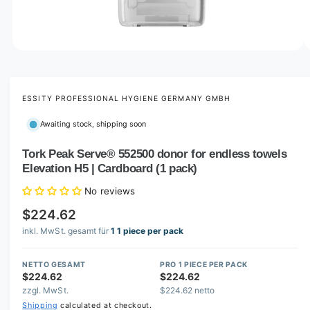
o
w
a
v
O
1
/
of
5
p
a
e
i
n
m
ESSITY PROFESSIONAL HYGIENE GERMANY GMBH
l
e
d
a
Awaiting stock, shipping soon
i
b
a
1
Tork Peak Serve® 552500 donor for endless towels
l
i
Elevation H5 | Cardboard (1 pack)
n
e
m
i
o
No reviews
d
n
a
$224.62
l
g
inkl. MwSt. gesamt für
1 1 piece per pack
a
l
NETTO GESAMT
PRO 1 PIECE PER PACK
$224.62
$224.62
l
zzgl. MwSt.
$224.62 netto
e
Shipping
calculated at checkout.