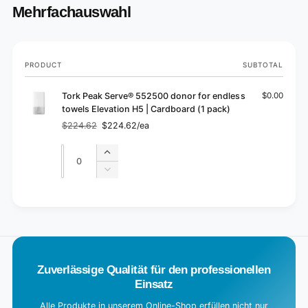
Mehrfachauswahl
Your
PRODUCT
SUBTOTAL
cart
Tork Peak Serve® 552500 donor for endless
$0.00
towels Elevation H5 | Cardboard (1 pack)
$224.62
$224.62/ea
Regular
Sale
price
price
Quantity
Quantity
Increase
quantity
Decrease
for
quantity
Default
for
L
Title
Default
o
Title
a
d
Zuverlässige Qualität für den professionellen
i
Einsatz
n
g
Alle Produkte in unserem Online-Shop erfüllen nicht nur