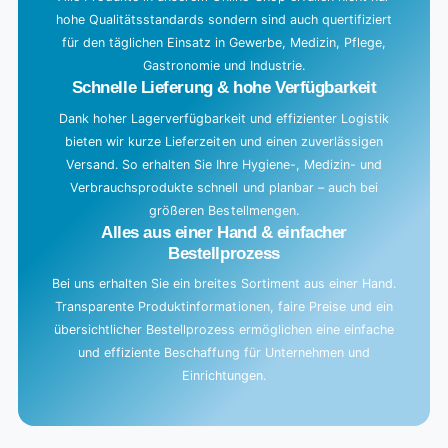
hohe Qualitätsstandards sondern sind auch quertifiziert
.
für den täglichen Einsatz in Gewerbe, Medizin, Pflege,
.
Gastronomie und Industrie.
.
Schnelle Lieferung & hohe Verfügbarkeit
Dank hoher Lagerverfügbarkeit und effizienter Logistik
bieten wir kurze Lieferzeiten und einen zuverlässigen
Versand. So erhalten Sie Ihre Hygiene-, Medizin- und
Verbrauchsprodukte schnell und planbar – auch bei
größeren Bestellmengen.
Alles aus einer Hand & einfacher
Bestellprozess
Bei uns erhalten Sie ein breites Sortiment aus einer Hand.
Transparente Produktinformationen, faire Preise und ein
übersichtlicher Bestellprozess ermöglichen eine einfache
und effiziente Beschaffung für Unternehmen und
Einrichtungen.