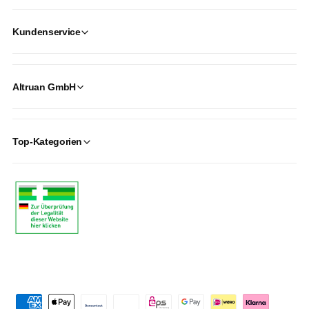
Kundenservice
Altruan GmbH
Top-Kategorien
P