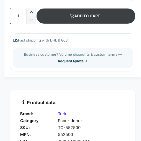
Q
I
ADD TO CART
u
n
D
c
a
e
r
c
n
e
r
Fast shipping with DHL & GLS
t
a
e
s
i
a
Business customer? Volume discounts & custom terms —
e
s
t
Request Quote
q
e
y
u
q
a
u
n
a
t
n
i
t
t
i
Product data
y
t
f
y
Brand:
Tork
o
f
Category:
Paper donor
r
o
SKU:
TO-552500
T
r
o
MPN:
552500
T
r