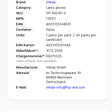
y
Brand:
Vileda
o
f
Category:
Latex gloves
r
o
SKU:
VP-100761-S
V
r
i
MPN:
174311
V
l
i
EAN:
4023103244931
e
l
Container:
Packs
d
e
Units:
1 piece per pack // 50 packs per
a
d
cardboard
P
a
EAN Karton:
4023103101449
r
P
Ablaufdatum*:
31.12.2040
o
r
f
Chargennummer*:
05072025
o
e
*kann variieren, nicht garantiert.
f
s
e
Manufacturer:
Vileda GmbH
s
s
Adresse:
Im Technologiepark 19
i
s
69469 Weinheim
o
i
Deutschland
n
o
E-Mail:
vileda-info@fhp-ww.com
a
n
l
a
L
l
i
L
g
i