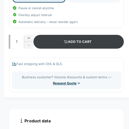
Pause or cancel anytime
Flexibly adjust interval
Automatic delivery – never reorder again
Q
I
ADD TO CART
u
n
D
c
a
e
r
c
n
e
r
Fast shipping with DHL & GLS
t
a
e
s
i
a
Business customer? Volume discounts & custom terms —
e
s
t
Request Quote
q
e
y
u
q
a
u
n
a
t
n
i
t
t
i
Product data
y
t
f