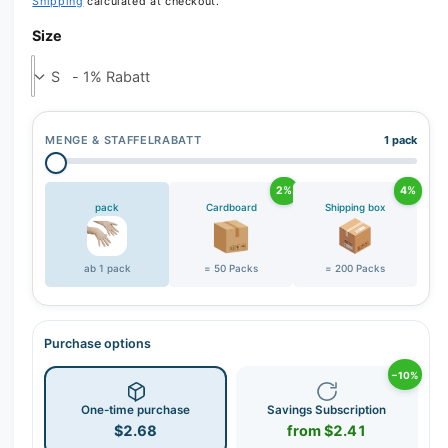
Shipping
calculated at checkout.
Size
MENGE & STAFFELRABATT
1 pack
2%
4%
pack
Cardboard
Shipping box
ab 1 pack
= 50 Packs
= 200 Packs
Purchase options
−10%
One-time purchase
Savings Subscription
$2.68
from $2.41