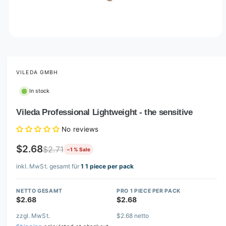
O
p
e
n
m
VILEDA GMBH
e
d
In stock
i
a
1
Vileda Professional Lightweight - the sensitive
i
n
No reviews
m
o
d
$2.68
$2.71
−1 % Sale
a
l
inkl. MwSt. gesamt für
1 1 piece per pack
NETTO GESAMT
PRO 1 PIECE PER PACK
$2.68
$2.68
zzgl. MwSt.
$2.68 netto