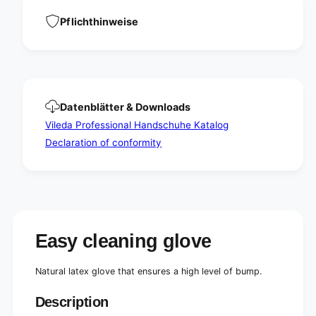
h
g
t
h
Pflichthinweise
w
t
e
w
i
e
g
i
h
g
t
h
Datenblätter & Downloads
-
t
t
Vileda Professional Handschuhe Katalog
-
h
t
Declaration of conformity
e
h
s
e
e
s
n
e
s
n
i
s
t
i
Easy cleaning glove
i
t
v
i
e
Natural latex glove that ensures a high level of bump.
v
e
Description