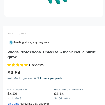
O
p
e
n
m
VILEDA GMBH
e
d
Awaiting stock, shipping soon
i
a
1
Vileda Professional Universal - the versatile nitrile
i
glove
n
m
o
4 reviews
d
a
$4.54
l
inkl. MwSt. gesamt für
1 1 piece per pack
NETTO GESAMT
PRO 1 PIECE PER PACK
$4.54
$4.54
zzgl. MwSt.
$4.54 netto
Shipping
calculated at checkout.