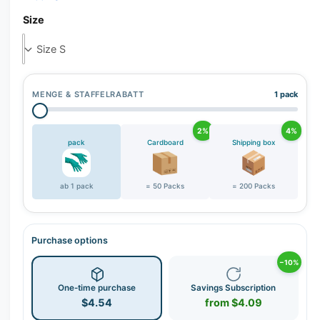
Size
MENGE & STAFFELRABATT
1 pack
2%
4%
pack
Cardboard
Shipping box
ab 1 pack
= 50 Packs
= 200 Packs
Purchase options
−10%
One-time purchase
Savings Subscription
$4.54
from $4.09