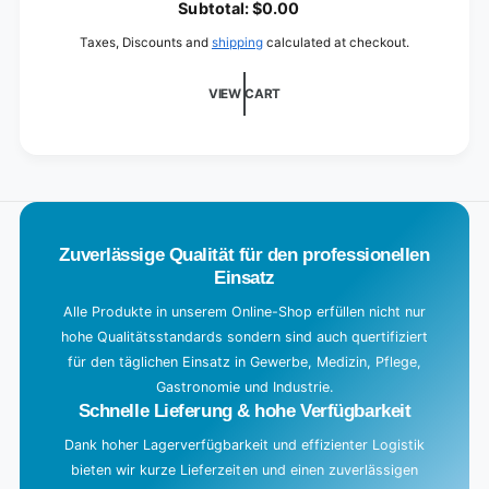
o
Subtotal:
$0.00
XL
a
Taxes, Discounts and
shipping
calculated at checkout.
d
i
VIEW CART
n
g
.
.
.
Zuverlässige Qualität für den professionellen
Einsatz
Alle Produkte in unserem Online-Shop erfüllen nicht nur
hohe Qualitätsstandards sondern sind auch quertifiziert
für den täglichen Einsatz in Gewerbe, Medizin, Pflege,
Gastronomie und Industrie.
Schnelle Lieferung & hohe Verfügbarkeit
Dank hoher Lagerverfügbarkeit und effizienter Logistik
bieten wir kurze Lieferzeiten und einen zuverlässigen