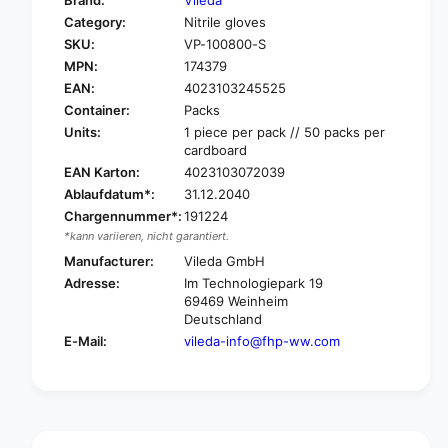
Brand:
Vileda
o
f
Category:
Nitrile gloves
r
o
SKU:
VP-100800-S
V
r
i
MPN:
174379
V
l
i
EAN:
4023103245525
e
l
Container:
Packs
d
e
Units:
1 piece per pack // 50 packs per
a
d
cardboard
P
a
EAN Karton:
4023103072039
r
P
Ablaufdatum*:
31.12.2040
o
r
f
Chargennummer*:
191224
o
e
*kann variieren, nicht garantiert.
f
s
e
Manufacturer:
Vileda GmbH
s
s
Adresse:
Im Technologiepark 19
i
s
69469 Weinheim
o
i
Deutschland
n
o
E-Mail:
vileda-info@fhp-ww.com
a
n
l
a
U
l
n
U
i
n
v