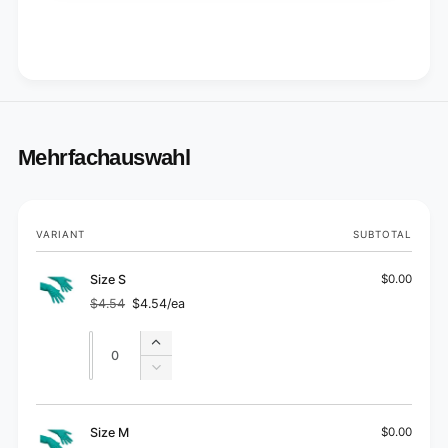
Mehrfachauswahl
Your
VARIANT
SUBTOTAL
cart
Size S
$0.00
$4.54
$4.54/ea
Regular
Sale
price
price
Quantity
Quantity
Increase
quantity
Decrease
for
quantity
Size
for
S
Size
Size M
$0.00