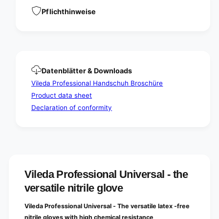
i
e
v
Pflichthinweise
r
e
s
r
a
s
l
a
-
l
t
-
Datenblätter & Downloads
h
t
e
Vileda Professional Handschuh Broschüre
h
v
e
Product data sheet
e
v
Declaration of conformity
r
e
s
r
a
s
t
a
i
t
l
i
e
l
Vileda Professional Universal - the
n
e
i
versatile nitrile glove
n
t
i
r
t
Vileda Professional Universal - The versatile latex -free
i
r
nitrile gloves with high chemical resistance