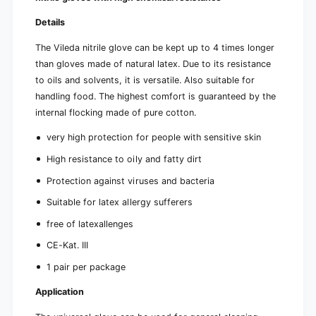
l
i
e
l
Details
g
e
l
g
The Vileda nitrile glove can be kept up to 4 times longer
o
l
than gloves made of natural latex. Due to its resistance
v
o
to oils and solvents, it is versatile. Also suitable for
e
v
handling food. The highest comfort is guaranteed by the
e
internal flocking made of pure cotton.
very high protection for people with sensitive skin
High resistance to oily and fatty dirt
Protection against viruses and bacteria
Suitable for latex allergy sufferers
free of latexallenges
CE-Kat. III
1 pair per package
Application