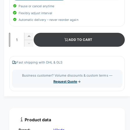
Pause or cancel anytime
Flexibly adjust interval
Automatic delivery – never reorder again
Q
I
ADD TO CART
u
n
D
c
a
e
r
c
n
e
r
Fast shipping with DHL & GLS
t
a
e
s
i
a
Business customer? Volume discounts & custom terms —
e
s
t
Request Quote
q
e
y
u
q
a
u
n
a
t
n
i
t
t
i
Product data
y
t
f
y