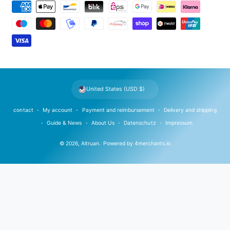
P
a
y
m
e
n
t
United States (USD $)
m
e
contact
My account
Payment and reimbursement
Delivery and shipping
t
Guide & News
About Us
Datenschutz
Impressum
h
© 2026,
Altruan
.
Powered by
4merchants.io
o
d
s