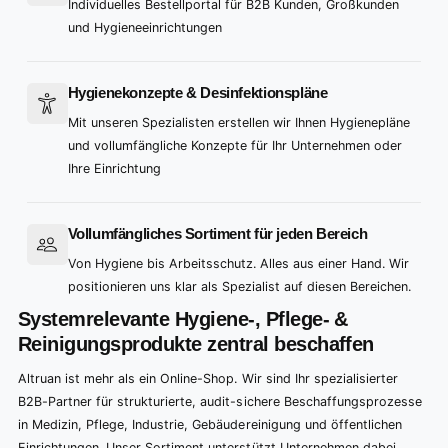
9
4
4
4
Individuelles Bestellportal für B2B Kunden, Großkunden
und Hygieneeinrichtungen
5
5
5
6
6
6
Hygienekonzepte & Desinfektionspläne
7
7
7
Mit unseren Spezialisten erstellen wir Ihnen Hygienepläne
8
8
8
und vollumfängliche Konzepte für Ihr Unternehmen oder
9
9
9
Ihre Einrichtung
Vollumfängliches Sortiment für jeden Bereich
Von Hygiene bis Arbeitsschutz. Alles aus einer Hand. Wir
positionieren uns klar als Spezialist auf diesen Bereichen.
Systemrelevante Hygiene-, Pflege- &
Reinigungsprodukte zentral beschaffen
Altruan ist mehr als ein Online-Shop. Wir sind Ihr spezialisierter
B2B-Partner für strukturierte, audit-sichere Beschaffungsprozesse
in Medizin, Pflege, Industrie, Gebäudereinigung und öffentlichen
Einrichtungen. Unser Sortiment unterstützt Unternehmen dabei,