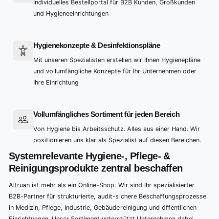
9
4
4
4
Individuelles Bestellportal für B2B Kunden, Großkunden
und Hygieneeinrichtungen
5
5
5
6
6
6
Hygienekonzepte & Desinfektionspläne
7
7
7
Mit unseren Spezialisten erstellen wir Ihnen Hygienepläne
8
8
8
und vollumfängliche Konzepte für Ihr Unternehmen oder
9
9
9
Ihre Einrichtung
Vollumfängliches Sortiment für jeden Bereich
Von Hygiene bis Arbeitsschutz. Alles aus einer Hand. Wir
positionieren uns klar als Spezialist auf diesen Bereichen.
Systemrelevante Hygiene-, Pflege- &
Reinigungsprodukte zentral beschaffen
Altruan ist mehr als ein Online-Shop. Wir sind Ihr spezialisierter
B2B-Partner für strukturierte, audit-sichere Beschaffungsprozesse
in Medizin, Pflege, Industrie, Gebäudereinigung und öffentlichen
Einrichtungen. Unser Sortiment unterstützt Unternehmen dabei,