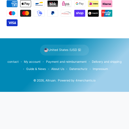
P
a
y
m
e
n
t
United States (USD $)
m
e
contact
My account
Payment and reimbursement
Delivery and shipping
t
Guide & News
About Us
Datenschutz
Impressum
h
© 2026,
Altruan
.
Powered by
4merchants.io
o
d
s