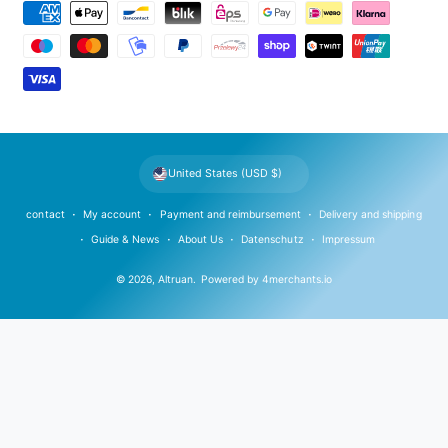
P
a
y
m
e
n
t
United States (USD $)
m
e
contact
My account
Payment and reimbursement
Delivery and shipping
t
Guide & News
About Us
Datenschutz
Impressum
h
© 2026,
Altruan
.
Powered by
4merchants.io
o
d
s