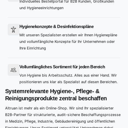
9
4
4
4
Individuelles Bestellportal für B2B Kunden, Großkunden
und Hygieneeinrichtungen
5
5
5
6
6
6
Hygienekonzepte & Desinfektionspläne
7
7
7
Mit unseren Spezialisten erstellen wir Ihnen Hygienepläne
8
8
8
und vollumfängliche Konzepte für Ihr Unternehmen oder
9
9
9
Ihre Einrichtung
Vollumfängliches Sortiment für jeden Bereich
Von Hygiene bis Arbeitsschutz. Alles aus einer Hand. Wir
positionieren uns klar als Spezialist auf diesen Bereichen.
Systemrelevante Hygiene-, Pflege- &
Reinigungsprodukte zentral beschaffen
Altruan ist mehr als ein Online-Shop. Wir sind Ihr spezialisierter
B2B-Partner für strukturierte, audit-sichere Beschaffungsprozesse
in Medizin, Pflege, Industrie, Gebäudereinigung und öffentlichen
Einrichtungen. Unser Sortiment unterstützt Unternehmen dabei,