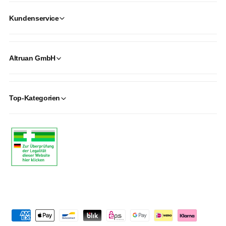
Kundenservice
Altruan GmbH
Top-Kategorien
P