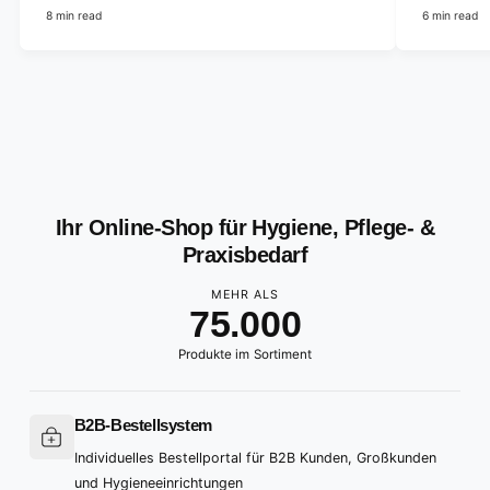
8 min read
6 min read
0
1
2
0
3
1
4
2
Ihr Online-Shop für Hygiene, Pflege- &
5
3
Praxisbedarf
6
4
MEHR ALS
7
5
.
0
0
0
8
6
1
1
1
Produkte im Sortiment
9
7
2
2
2
8
3
3
3
B2B-Bestellsystem
9
4
4
4
Individuelles Bestellportal für B2B Kunden, Großkunden
und Hygieneeinrichtungen