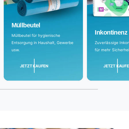
Müllbeutel
Inkontinenz
Müllbeutel für hygienische
Entsorgung in Haushalt, Gewerbe
Zuverlässige Inko
usw.
für mehr Sicherhei
JETZT KAUFEN
JETZT KAUF