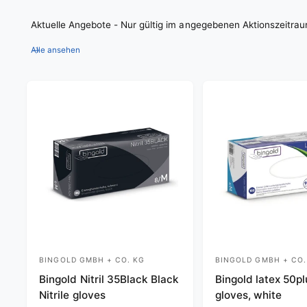
Aktuelle Angebote - Nur gültig im angegebenen Aktionszeitra
Alle ansehen
BINGOLD GMBH + CO. KG
BINGOLD GMBH + CO.
V
V
Bingold Nitril 35Black Black
Bingold latex 50pl
e
e
Nitrile gloves
gloves, white
n
n