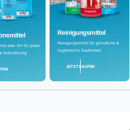
Reinigungsmittel
onsmittel
Reinigungsmittel für gründliche &
tel aller Art für jeden
hygienische Sauberkeit.
de Anforderung
JETZT KAUFEN
UFEN
1
/
of
3