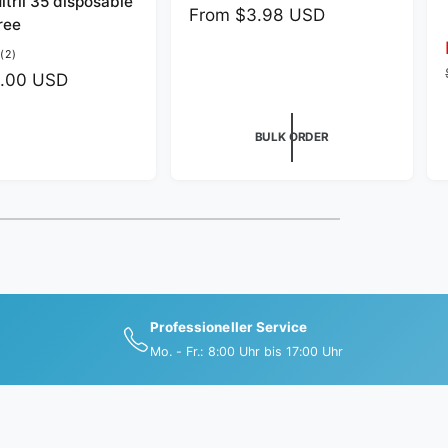
itril 35 disposable
R
From $3.98 USD
d
ree
e
o
2
(2)
g
r
t
.00 USD
u
o
:
l
t
a
a
BULK ORDER
l
r
r
p
e
r
v
i
i
e
c
w
e
s
Professioneller Service
Mo. - Fr.: 8:00 Uhr bis 17:00 Uhr