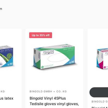
um
Up to 35% off
 KG
BINGOLD GMBH + CO. KG
V
us latex
Bingold Vinyl 45Plus
e
BINGOLD G
V
Tedisile gloves vinyl gloves,
n