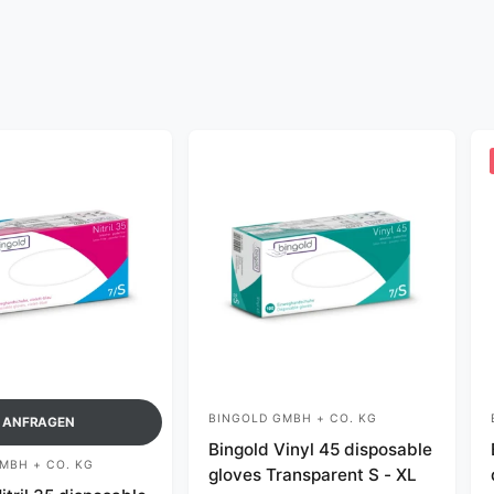
BINGOLD GMBH + CO. KG
V
ANFRAGEN
Bingold Vinyl 45 disposable
e
MBH + CO. KG
gloves Transparent S - XL
n