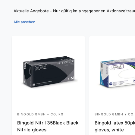
Aktuelle Angebote - Nur gültig im angegebenen Aktionszeitra
Alle ansehen
BINGOLD GMBH + CO. KG
BINGOLD GMBH + CO.
V
V
Bingold Nitril 35Black Black
Bingold latex 50pl
e
e
Nitrile gloves
gloves, white
n
n