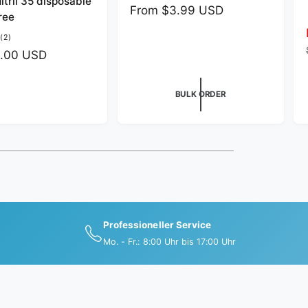
itril 35 disposable
R
From $3.99 USD
d
ree
e
o
2
(2)
g
r
t
.00 USD
u
o
:
l
t
a
a
BULK ORDER
l
r
r
p
e
r
v
i
i
e
c
w
e
s
Professioneller Service
Mo. - Fr.: 8:00 Uhr bis 17:00 Uhr