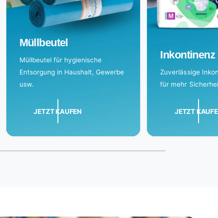
Müllbeutel
Inkontinenz
Müllbeutel für hygienische
Entsorgung in Haushalt, Gewerbe
Zuverlässige Inko
usw.
für mehr Sicherhei
JETZT KAUFEN
JETZT KAUF