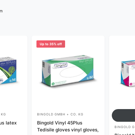
um
Up to 35% off
 KG
BINGOLD GMBH + CO. KG
V
us latex
Bingold Vinyl 45Plus
e
BINGOLD G
V
Tedisile gloves vinyl gloves,
n