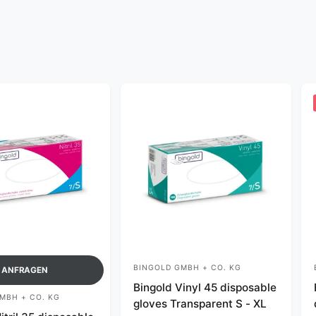
BINGOLD GMBH + CO. KG
V
ANFRAGEN
Bingold Vinyl 45 disposable
e
MBH + CO. KG
gloves Transparent S - XL
n