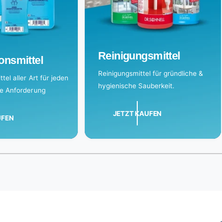
Reinigungsmittel
onsmittel
Reinigungsmittel für gründliche &
tel aller Art für jeden
hygienische Sauberkeit.
de Anforderung
JETZT KAUFEN
UFEN
1
/
of
3