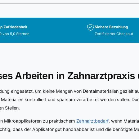
1
/
of
5
p Zufriedenheit
Sichere Bezahlung
9 von 5,0 Sternen
Zertifizierter Checkout
ses Arbeiten in Zahnarztpraxis
ng eingesetzt, um kleine Mengen von Dentalmaterialien gezielt auf
Materialien kontrolliert und sparsam verarbeitet werden sollen. Dur
n Stellen.
en Mikroapplikatoren zu praktischem
Zahnarztbedarf
, wenn Materia
ichtig, dass der Applikator gut handhabbar ist und die benötigte M