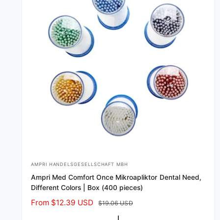
AMPRI HANDELSGESELLSCHAFT MBH
V
Ampri Med Comfort Once Mikroapliktor Dental Need,
e
Different Colors | Box (400 pieces)
n
S
From $12.39 USD
R
$19.06 USD
d
a
e