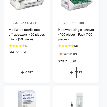
e
SERVOPRAX GMBH
SERVOPRAX GMBH
V
V
e
Mediware sterile one -
e
Mediware single -shaver
off tweezers - 50 pieces
- 100 pieces | Pack (100
n
n
| Pack (50 pieces)
pieces)
d
d
4
3
(4)
(3)
o
o
t
t
R
$14.23 USD
r
r
Only 24 left
o
o
e
:
:
t
t
R
$20.21 USD
g
a
a
e
u
l
l
g
l
CART
CART
r
r
u
a
e
e
l
r
v
v
a
p
i
i
r
e
e
r
w
w
p
i
s
s
r
c
i
e