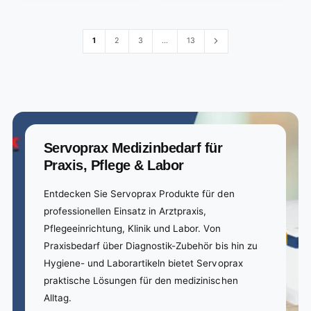
a
i
r
e
i
r
w
c
p
e
s
w
p
e
r
1
2
3
…
13
s
r
i
i
c
c
e
e
Servoprax Medizinbedarf für
Praxis, Pflege & Labor
Entdecken Sie Servoprax Produkte für den
professionellen Einsatz in Arztpraxis,
Pflegeeinrichtung, Klinik und Labor. Von
Praxisbedarf über Diagnostik-Zubehör bis hin zu
Hygiene- und Laborartikeln bietet Servoprax
praktische Lösungen für den medizinischen
Alltag.