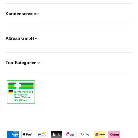
Kundenservice
Altruan GmbH
Top-Kategorien
P