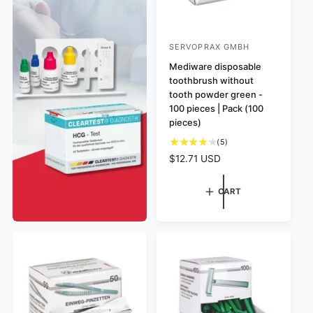
SERVOPRAX GMBH
V
e
Mediware disposable
toothbrush without
n
tooth powder green -
d
100 pieces | Pack (100
o
pieces)
r
5
(5)
:
t
R
$12.71 USD
o
e
t
g
CART
a
u
l
l
r
a
e
r
v
p
i
e
r
w
i
s
c