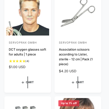
w
p
c
s
r
e
i
c
e
SERVOPRAX GMBH
SERVOPRAX GMBH
V
V
e
DCT oxygen glasses soft
e
Association scissors
for adults | 1 piece
according to Lister,
n
n
sterile - 12 cm | Pack (1
4
d
(4)
d
piece)
t
R
$1.00 USD
o
o
o
R
$4.20 USD
e
r
r
t
e
g
:
a
:
g
u
CART
CART
l
u
l
r
l
a
e
a
r
v
r
p
i
Up to 1% off
p
e
r