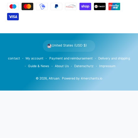
a
y
m
e
n
t
United States (USD $)
m
e
contact
My account
Payment and reimbursement
Delivery and shipping
t
Guide & News
About Us
Datenschutz
Impressum
h
© 2026,
Altruan
.
Powered by
4merchants.io
o
d
s