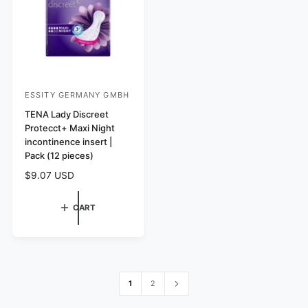
e
i
c
e
ESSITY GERMANY GMBH
V
e
TENA Lady Discreet
Protecct+ Maxi Night
n
incontinence insert |
d
Pack (12 pieces)
o
R
$9.07 USD
r
e
:
g
CART
u
l
a
r
p
1
2
r
i