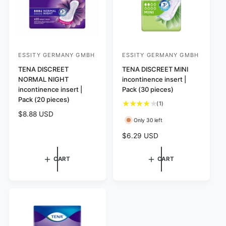
c
c
e
e
ESSITY GERMANY GMBH
ESSITY GERMANY GMBH
V
V
e
TENA DISCREET
e
TENA DISCREET MINI
NORMAL NIGHT
incontinence insert |
n
n
incontinence insert |
Pack (30 pieces)
d
d
Pack (20 pieces)
1
(1)
o
o
t
R
$8.88 USD
r
r
Only 30 left
o
e
:
:
t
g
R
$6.29 USD
a
u
e
l
l
g
CART
CART
r
a
u
e
r
l
v
p
a
i
r
r
e
i
w
p
s
c
r