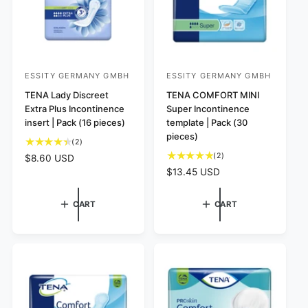
c
e
ESSITY GERMANY GMBH
ESSITY GERMANY GMBH
V
V
e
TENA Lady Discreet
e
TENA COMFORT MINI
Extra Plus Incontinence
Super Incontinence
n
n
insert | Pack (16 pieces)
template | Pack (30
d
d
pieces)
2
(2)
o
o
t
2
(2)
R
$8.60 USD
r
r
o
t
R
$13.45 USD
e
:
:
t
o
e
g
a
t
g
u
CART
CART
l
a
u
l
r
l
l
a
e
r
a
r
v
e
r
p
i
v
e
p
i
r
w
e
r
i
s
w
i
c