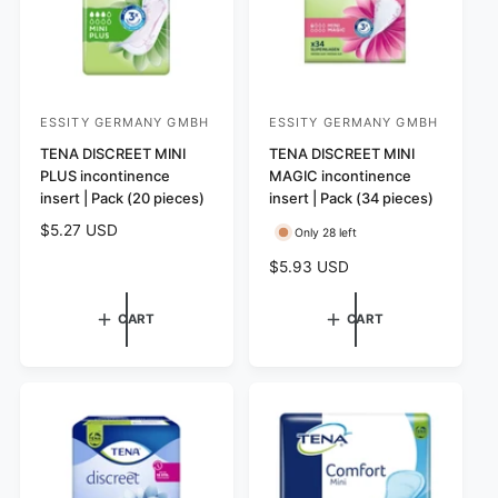
e
c
e
ESSITY GERMANY GMBH
ESSITY GERMANY GMBH
V
V
e
TENA DISCREET MINI
e
TENA DISCREET MINI
PLUS incontinence
MAGIC incontinence
n
n
insert | Pack (20 pieces)
insert | Pack (34 pieces)
d
d
R
$5.27 USD
Only 28 left
o
o
e
r
r
R
$5.93 USD
g
e
:
:
u
g
CART
CART
l
u
a
l
r
a
p
r
r
p
i
r
c
i
e