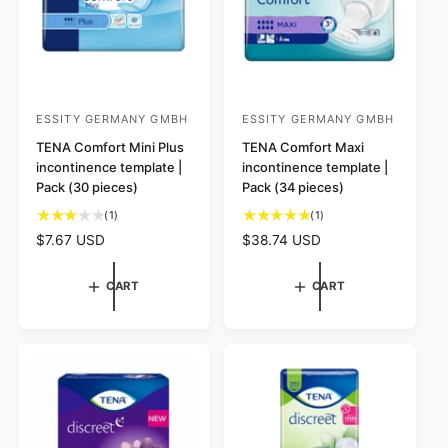
s
c
e
e
ESSITY GERMANY GMBH
ESSITY GERMANY GMBH
V
V
e
TENA Comfort Mini Plus
e
TENA Comfort Maxi
incontinence template |
incontinence template |
n
n
Pack (30 pieces)
Pack (34 pieces)
d
d
1
1
(1)
(1)
o
o
t
t
R
$7.67 USD
R
$38.74 USD
r
r
o
o
e
e
:
:
t
t
g
g
CART
CART
a
a
u
u
l
l
l
l
r
r
a
a
e
e
r
r
v
v
p
p
i
i
e
e
r
r
w
w
i
i
s
s