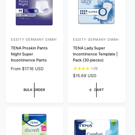
i
i
s
s
c
c
e
e
ESSITY GERMANY GMBH
ESSITY GERMANY GMBH
V
V
e
TENA Proskin Pants
e
TENA Lady Super
Night Super
Incontinence Template |
n
n
Incontinence Pants
Pack (30 pieces)
d
d
R
From $17.16 USD
1
(1)
o
o
t
e
R
$15.69 USD
r
r
o
g
e
:
:
t
u
g
BULK ORDER
CART
a
l
u
l
a
l
r
r
a
e
p
r
v
r
p
i
i
e
r
w
c
i