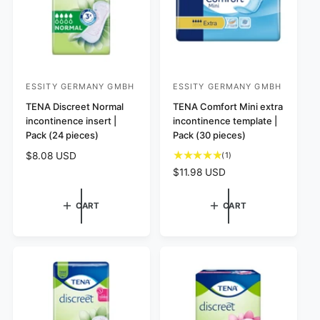
s
e
c
e
ESSITY GERMANY GMBH
ESSITY GERMANY GMBH
V
V
e
TENA Discreet Normal
e
TENA Comfort Mini extra
incontinence insert |
incontinence template |
n
n
Pack (24 pieces)
Pack (30 pieces)
d
d
R
$8.08 USD
1
(1)
o
o
t
e
R
$11.98 USD
r
r
o
g
e
:
:
t
u
g
CART
CART
a
l
u
l
a
l
r
r
a
e
p
r
v
r
p
i
i
e
r
w
c
i
s