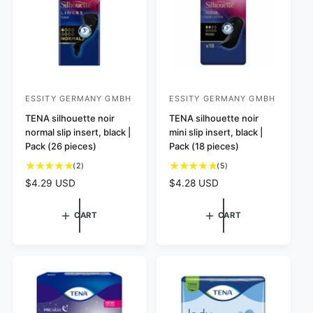
ESSITY GERMANY GMBH
ESSITY GERMANY GMBH
V
V
e
TENA silhouette noir
e
TENA silhouette noir
normal slip insert, black |
mini slip insert, black |
n
n
Pack (26 pieces)
Pack (18 pieces)
d
d
2
5
(2)
(5)
o
o
t
t
R
$4.29 USD
R
$4.28 USD
r
r
o
o
e
e
:
:
t
t
g
g
CART
CART
a
a
u
u
l
l
l
l
r
r
a
a
e
e
r
r
v
v
p
p
i
i
e
e
r
r
w
w