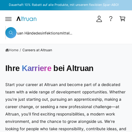
A
C
Dauerhaft 10% Rabatt auf alle Produkte, mit unserem flexiblen Spar-ABO!
O
c
C
N
T
c
a
E
N
o
rt
T
S
u
W
e
h
n
a
a
t
t
Home
/
Careers at Altruan
r
a
r
c
e
y
h
Ihre
Karriere
bei Altruan
o
o
u
l
u
o
Start your career at Altruan and become part of a dedicated
o
r
team with a wide range of development opportunities. Whether
k
s
i
you’re just starting out, pursuing an apprenticeship, making a
n
t
g
career change, or seeking a new professional challenge—at
f
o
Altruan, you’ll find exciting responsibilities, a modern work
o
r
r
environment, and the chance to grow alongside us. We’re
?
e
looking for people who take responsibility, contribute ideas, and