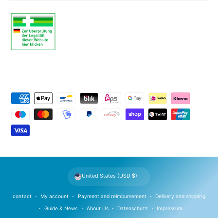
P
a
y
m
e
n
t
United States (USD $)
m
e
contact
My account
Payment and reimbursement
Delivery and shipping
t
Guide & News
About Us
Datenschutz
Impressum