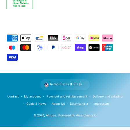
P
a
y
m
e
n
t
United States (USD $)
m
e
contact
My account
Payment and reimbursement
Delivery and shipping
t
Guide & News
About Us
Datenschutz
Impressum
h
© 2026,
Altruan
.
Powered by
4merchants.io
o
d