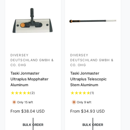
i
e
r
e
i
w
c
s
e
DIVERSEY
DIVERSEY
V
V
DEUTSCHLAND GMBH &
DEUTSCHLAND GMBH &
e
e
CO. OHG
CO. OHG
n
n
Taski Jonmaster
Taski Jonmaster
d
d
Ultraplus Mopphalter
Ultraplus Telescopic
Aluminum
Stem Aluminum
o
o
r
r
2
1
(2)
(1)
t
t
:
:
Only 15 left
Only 9 left
o
o
t
t
R
From $38.04 USD
R
From $34.93 USD
a
a
e
e
l
l
g
g
BULK ORDER
BULK ORDER
r
r
u
u