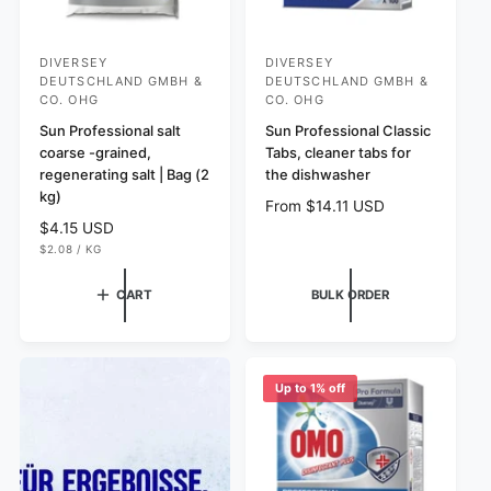
DIVERSEY
DIVERSEY
V
V
DEUTSCHLAND GMBH &
DEUTSCHLAND GMBH &
e
e
CO. OHG
CO. OHG
n
n
Sun Professional salt
Sun Professional Classic
d
d
coarse -grained,
Tabs, cleaner tabs for
regenerating salt | Bag (2
the dishwasher
o
o
kg)
r
r
R
From $14.11 USD
R
$4.15 USD
e
:
:
U
$2.08
/
KG
e
g
N
P
g
u
I
E
T
R
CART
BULK ORDER
u
l
P
R
l
a
I
C
a
r
E
r
p
p
r
Up to 1% off
r
i
i
c
c
e
e