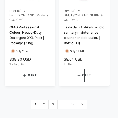
DIVERSEY
DIVERSEY
V
V
DEUTSCHLAND GMBH &
DEUTSCHLAND GMBH &
e
e
CO. OHG
CO. OHG
n
n
OMO Professional
Taski Sani Antikalk, acidic
d
d
Colour, Heavy-Duty
sanitary maintenance
Detergent XXL Pack |
cleaner and descaler. |
o
o
Package (7 kg)
Bottle (1 l)
r
r
:
:
Only 11 left
Only 19 left
R
$38.30 USD
R
$8.64 USD
U
U
$5.47
/
KG
$8.64
/
L
e
e
N
P
N
P
g
g
I
E
I
E
T
R
T
R
CART
CART
u
u
P
P
R
R
l
l
I
I
C
C
a
a
E
E
r
r
p
p
r
r
1
2
3
…
85
i
i
c
c