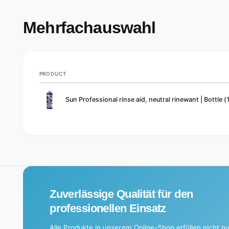
Mehrfachauswahl
PRODUCT
Your
Sun Professional rinse aid, neutral rinewant | Bottle (1
cart
L
o
a
d
i
Zuverlässige Qualität für den
n
g
professionellen Einsatz
.
Alle Produkte in unserem Online-Shop erfüllen nicht nu