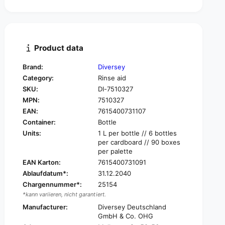
t
n
i
t
t
i
y
t
f
y
Product data
o
f
r
o
Brand:
Diversey
S
r
Category:
Rinse aid
u
S
n
SKU:
DI-7510327
u
P
MPN:
7510327
n
r
P
EAN:
7615400731107
o
r
Container:
Bottle
f
o
Units:
1 L per bottle // 6 bottles
e
f
per cardboard // 90 boxes
s
e
per palette
s
s
EAN Karton:
7615400731091
i
s
Ablaufdatum*:
31.12.2040
o
i
n
Chargennummer*:
25154
o
a
*kann variieren, nicht garantiert.
n
l
a
Manufacturer:
Diversey Deutschland
r
l
GmbH & Co. OHG
i