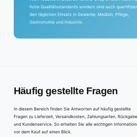
.
hohe Qualitätsstandards sondern sind auch quertifizier
.
den täglichen Einsatz in Gewerbe, Medizin, Pflege,
Gastronomie und Industrie.
Häufig gestellte Fragen
In diesem Bereich finden Sie Antworten auf häufig gestellte
Fragen zu Lieferzeit, Versandkosten, Zahlungsarten, Rückgab
und Kundenservice. So erhalten Sie alle wichtigen Informatio
vor dem Kauf auf einen Blick.