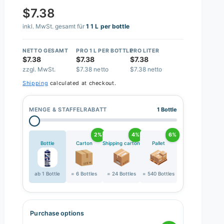
$7.38
inkl. MwSt. gesamt für
1 1 L per bottle
NETTO GESAMT
PRO 1 L PER BOTTLE
PRO LITER
$7.38
$7.38
$7.38
zzgl. MwSt.
$7.38 netto
$7.38 netto
Shipping
calculated at checkout.
MENGE & STAFFELRABATT
1 Bottle
2%
4%
6%
Bottle
Carton
Shipping carton
Pallet
ab 1 Bottle
= 6 Bottles
= 24 Bottles
= 540 Bottles
Purchase options