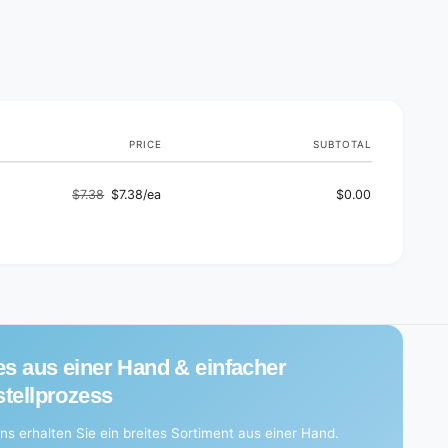
h
o
d
s
PRICE
SUBTOTAL
$7.38
$7.38/ea
$0.00
Regular
Sale
price
price
es aus einer Hand & einfacher
tellprozess
ns erhalten Sie ein breites Sortiment aus einer Hand.