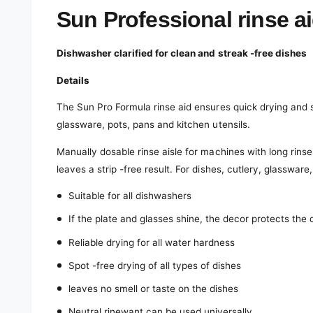
e
d
Sun Professional rinse aid
i
a
1
Dishwasher clarified for clean and streak -free dishes
i
n
m
Details
o
d
The Sun Pro Formula rinse aid ensures quick drying and str
a
l
glassware, pots, pans and kitchen utensils.
Manually dosable rinse aisle for machines with long rins
leaves a strip -free result. For dishes, cutlery, glassware
Suitable for all dishwashers
If the plate and glasses shine, the decor protects the
Reliable drying for all water hardness
Spot -free drying of all types of dishes
leaves no smell or taste on the dishes
Neutral rinewant can be used universally