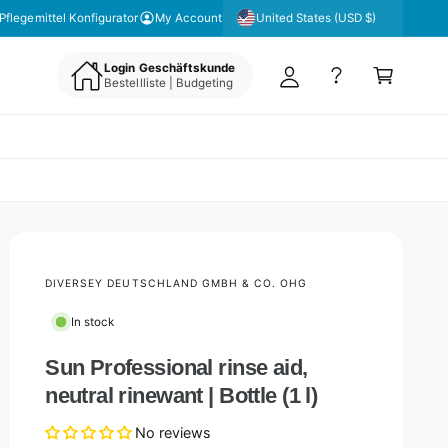
y
United States (USD $)
Pflegemittel Konfigurator
My Account
A
C
c
Login Geschäftskunde
a
Bestellliste | Budgeting
c
rt
o
u
nt
DIVERSEY DEUTSCHLAND GMBH & CO. OHG
In stock
Sun Professional rinse aid,
neutral rinewant | Bottle (1 l)
No reviews