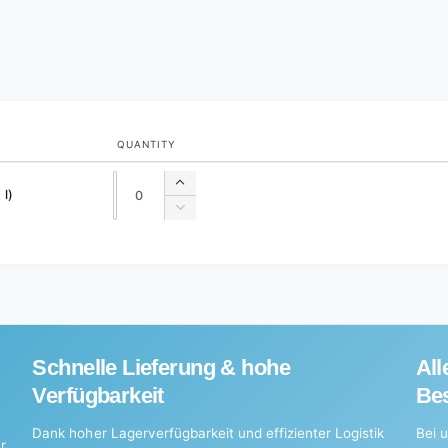
QUANTITY
Quantity
Quantity
Increase
 l)
quantity
Decrease
for
quantity
Default
for
Title
Default
Title
Schnelle Lieferung & hohe
All
Verfügbarkeit
Bes
Dank hoher Lagerverfügbarkeit und effizienter Logistik
Bei u
r