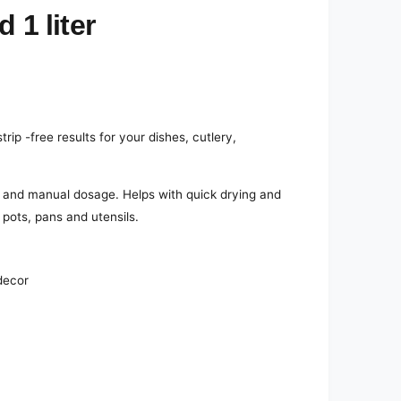
 1 liter
ip -free results for your dishes, cutlery,
e and manual dosage. Helps with quick drying and
, pots, pans and utensils.
 decor