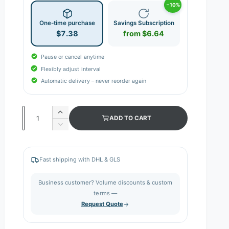
−10%
One-time purchase
Savings Subscription
$7.38
from $6.64
Pause or cancel anytime
Flexibly adjust interval
Automatic delivery – never reorder again
Q
I
ADD TO CART
n
u
D
c
e
a
r
c
n
e
r
Fast shipping with DHL & GLS
a
e
t
s
a
i
Business customer? Volume discounts & custom
e
s
q
terms —
t
e
u
Request Quote
q
y
a
u
n
a