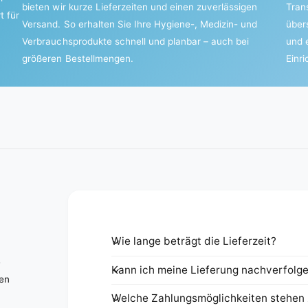
bieten wir kurze Lieferzeiten und einen zuverlässigen
Tran
t für
Versand. So erhalten Sie Ihre Hygiene-, Medizin- und
über
Verbrauchsprodukte schnell und planbar – auch bei
und 
größeren Bestellmengen.
Einr
Wie lange beträgt die Lieferzeit?
e
Kann ich meine Lieferung nachverfolg
nen
Welche Zahlungsmöglichkeiten stehen 