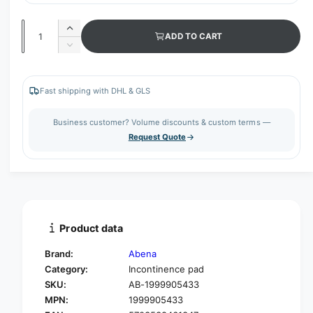
Q
I
ADD TO CART
u
n
D
c
a
e
r
c
n
e
r
Fast shipping with DHL & GLS
t
a
e
s
i
a
Business customer? Volume discounts & custom terms —
e
s
t
Request Quote
q
e
y
u
q
a
u
n
a
t
n
i
t
t
i
Product data
y
t
f
y
Brand:
Abena
o
f
Category:
Incontinence pad
r
o
SKU:
AB-1999905433
A
r
B
MPN:
1999905433
A
E