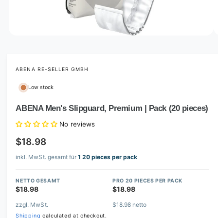
o
w
a
v
O
1
/
of
3
p
a
e
i
n
m
ABENA RE-SELLER GMBH
l
e
d
a
Low stock
i
b
a
1
ABENA Men's Slipguard, Premium | Pack (20 pieces)
l
i
n
e
No reviews
m
i
o
$18.98
d
n
a
l
inkl. MwSt. gesamt für
1 20 pieces per pack
g
a
NETTO GESAMT
PRO 20 PIECES PER PACK
l
$18.98
$18.98
l
zzgl. MwSt.
$18.98 netto
e
Shipping
calculated at checkout.