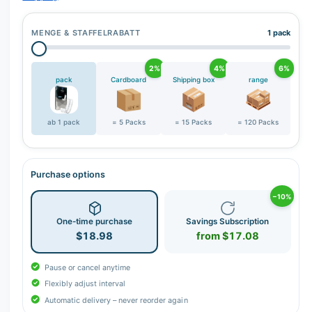
r
y
MENGE & STAFFELRABATT
1 pack
v
i
2%
4%
6%
e
pack
Cardboard
Shipping box
range
w
ab 1 pack
= 5 Packs
= 15 Packs
= 120 Packs
Purchase options
−10%
One-time purchase
Savings Subscription
$18.98
from $17.08
Pause or cancel anytime
Flexibly adjust interval
Automatic delivery – never reorder again