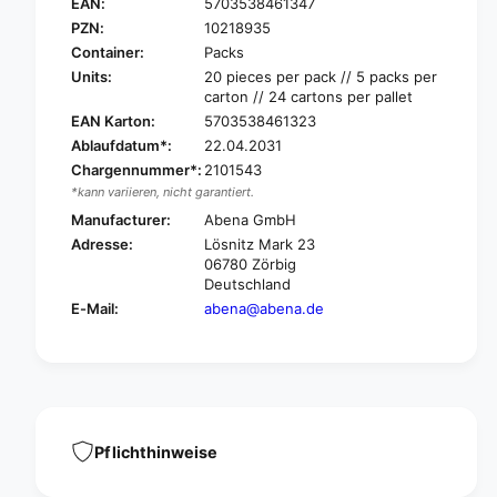
B
EAN:
5703538461347
N
E
PZN:
10218935
A
N
Container:
Packs
M
A
Units:
20 pieces per pack // 5 packs per
e
M
carton // 24 cartons per pallet
n
e
EAN Karton:
5703538461323
&
n
#
Ablaufdatum*:
22.04.2031
&
3
Chargennummer*:
2101543
#
9
3
*kann variieren, nicht garantiert.
;
9
Manufacturer:
Abena GmbH
s
;
Adresse:
Lösnitz Mark 23
S
s
06780 Zörbig
l
S
Deutschland
i
l
E-Mail:
abena@abena.de
p
i
g
p
u
g
a
u
r
a
d
r
,
d
Pflichthinweise
P
,
r
P