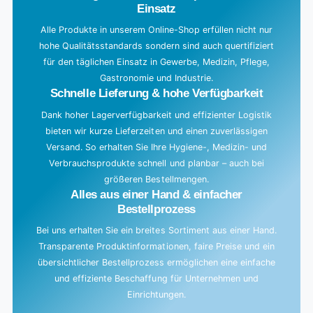
Einsatz
n
g
Alle Produkte in unserem Online-Shop erfüllen nicht nur
hohe Qualitätsstandards sondern sind auch quertifiziert
.
für den täglichen Einsatz in Gewerbe, Medizin, Pflege,
.
Gastronomie und Industrie.
.
Schnelle Lieferung & hohe Verfügbarkeit
Dank hoher Lagerverfügbarkeit und effizienter Logistik
bieten wir kurze Lieferzeiten und einen zuverlässigen
Versand. So erhalten Sie Ihre Hygiene-, Medizin- und
Verbrauchsprodukte schnell und planbar – auch bei
größeren Bestellmengen.
Alles aus einer Hand & einfacher
Bestellprozess
Bei uns erhalten Sie ein breites Sortiment aus einer Hand.
Transparente Produktinformationen, faire Preise und ein
übersichtlicher Bestellprozess ermöglichen eine einfache
und effiziente Beschaffung für Unternehmen und
Einrichtungen.