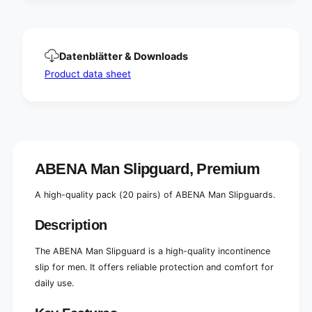
e
r
m
e
i
m
u
i
Datenblätter & Downloads
m
u
|
m
Product data sheet
P
|
a
P
c
a
k
c
(
k
2
(
0
ABENA Man Slipguard, Premium
2
p
0
i
p
A high-quality pack (20 pairs) of ABENA Man Slipguards.
e
i
c
e
Description
e
c
s
e
The ABENA Man Slipguard is a high-quality incontinence
)
s
slip for men. It offers reliable protection and comfort for
)
daily use.