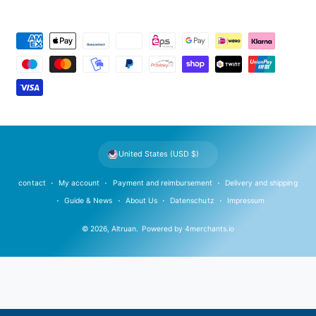
P
a
y
m
e
n
t
United States (USD $)
m
e
contact
My account
Payment and reimbursement
Delivery and shipping
t
Guide & News
About Us
Datenschutz
Impressum
h
© 2026,
Altruan
.
Powered by
4merchants.io
o
d
s