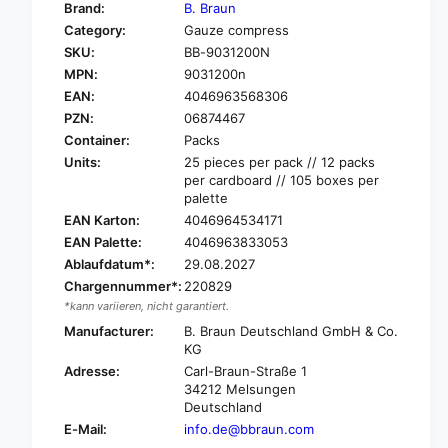
y
Brand:
B. Braun
o
f
Category:
Gauze compress
r
o
SKU:
BB-9031200N
B
r
.
MPN:
9031200n
B
B
.
EAN:
4046963568306
r
B
PZN:
06874467
a
r
Container:
Packs
u
a
Units:
25 pieces per pack // 12 packs
n
u
per cardboard // 105 boxes per
A
n
palette
S
A
EAN Karton:
4046964534171
K
S
EAN Palette:
4046963833053
I
K
N
Ablaufdatum*:
29.08.2027
I
A
N
Chargennummer*:
220829
®
A
*kann variieren, nicht garantiert.
M
®
Manufacturer:
B. Braun Deutschland GmbH & Co.
u
M
KG
l
u
Adresse:
Carl-Braun-Straße 1
l
l
34212 Melsungen
c
l
Deutschland
o
c
E-Mail:
info.de@bbraun.com
m
o