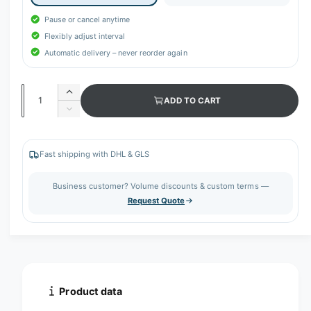
Pause or cancel anytime
Flexibly adjust interval
Automatic delivery – never reorder again
Q
I
ADD TO CART
u
n
D
c
a
e
r
c
n
e
r
Fast shipping with DHL & GLS
t
a
e
s
i
a
Business customer? Volume discounts & custom terms —
e
s
t
Request Quote
q
e
y
u
q
a
u
n
a
t
n
i
t
t
i
Product data
y
t
f