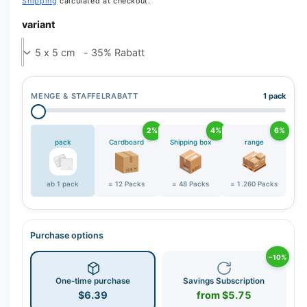
Shipping
calculated at checkout.
variant
MENGE & STAFFELRABATT
1 pack
2%
4%
6%
pack
Cardboard
Shipping box
range
ab 1 pack
= 12 Packs
= 48 Packs
= 1.260 Packs
Purchase options
−10%
One-time purchase
Savings Subscription
$6.39
from $5.75