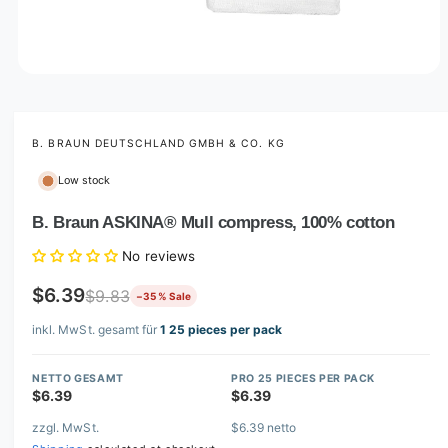
O
p
e
n
m
B. BRAUN DEUTSCHLAND GMBH & CO. KG
e
d
Low stock
i
a
1
B. Braun ASKINA® Mull compress, 100% cotton
i
n
No reviews
m
o
d
$6.39
$9.83
−35 % Sale
a
l
inkl. MwSt. gesamt für
1 25 pieces per pack
NETTO GESAMT
PRO 25 PIECES PER PACK
$6.39
$6.39
zzgl. MwSt.
$6.39 netto