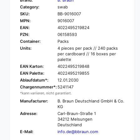
Brand:
B. Braun
o
f
Category:
swab
r
o
SKU:
BB-9016007
B
r
.
MPN:
9016007
B
B
.
EAN:
4022495219824
r
B
PZN:
06158593
a
r
Container:
Packs
u
a
Units:
4 pieces per pack // 240 packs
n
u
per cardboard // 16 boxes per
A
n
palette
S
A
EAN Karton:
4022495219848
K
S
EAN Palette:
4022495219855
I
K
N
Ablaufdatum*:
12.01.2030
I
A
N
Chargennummer*:
5241147
®
A
*kann variieren, nicht garantiert.
S
®
Manufacturer:
B. Braun Deutschland GmbH & Co.
c
S
KG
h
c
Adresse:
Carl-Braun-Straße 1
l
h
34212 Melsungen
i
l
Deutschland
n
i
E-Mail:
info.de@bbraun.com
g
n
g