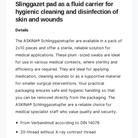
s
d
Slinggazet pad as a fluid carrier for
t
s
hygienic cleaning and disinfection of
e
t
skin and wounds
r
e
i
r
Details
l
i
e
l
The ASKINA® Schlinggazetupfer are available in a pack of
e
2x10 pieces and offer a sterile, reliable solution for
medical applications. These plum -sized swabs are ideal
for use in various medical contexts, where sterility and
efficiency are required. They are ideal for applying
medication, cleaning wounds or as a supportive material
for smaller surgical interventions. Your practical
packaging ensures safe and hygienic handling so that
you can be removed directly from the packaging. The
ASKINA® Schlinggazetupfer are a reliable choice for
medical specialist staff who value quality and security.
From Verbandmull according to DIN 14079
20-thread without X-ray contrast thread