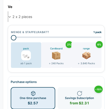
Ve
MENGE & STAFFELRABATT
1 pack
2%
6%
pack
Cardboard
range
ab 1 pack
= 240 Packs
= 3.840 Packs
Purchase options
−10%
One-time purchase
Savings Subscription
$2.57
from $2.31