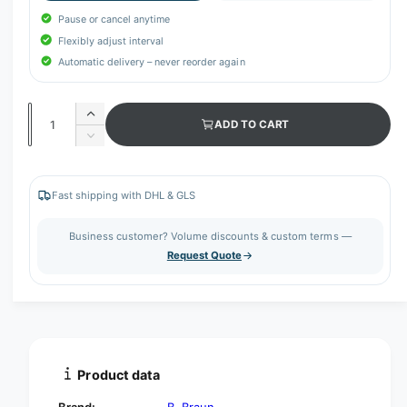
Pause or cancel anytime
Flexibly adjust interval
Automatic delivery – never reorder again
Q
I
ADD TO CART
u
n
D
c
a
e
r
c
n
e
r
Fast shipping with DHL & GLS
t
a
e
s
i
a
Business customer? Volume discounts & custom terms —
e
s
t
Request Quote
q
e
y
u
q
a
u
n
a
t
n
i
t
t
i
Product data
y
t
f
y