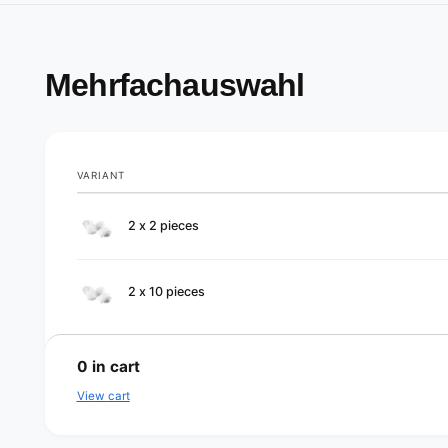
Mehrfachauswahl
VARIANT
Your
2 x 2 pieces
cart
2 x 10 pieces
L
o
0
in cart
a
View cart
d
i