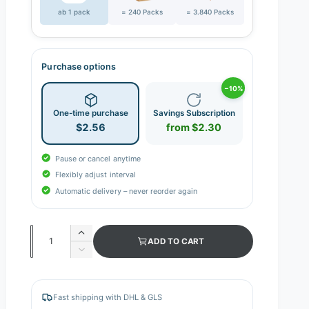
ab 1 pack
= 240 Packs
= 3.840 Packs
Purchase options
−10%
One-time purchase
Savings Subscription
$2.56
from $2.30
Pause or cancel anytime
Flexibly adjust interval
Automatic delivery – never reorder again
Q
I
ADD TO CART
n
u
D
c
e
a
r
c
n
e
r
Fast shipping with DHL & GLS
a
e
t