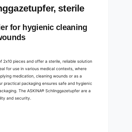
gazetupfer, sterile
ier for hygienic cleaning
 wounds
2x10 pieces and offer a sterile, reliable solution
eal for use in various medical contexts, where
 applying medication, cleaning wounds or as a
our practical packaging ensures safe and hygienic
packaging. The ASKINA® Schlinggazetupfer are a
lity and security.