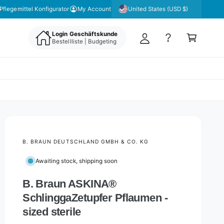
y
United States (USD $)
 unseren Newsletter für aktuelle Angebote & Aktionen
Pflegemittel Konfigurator
My Account
A
C
c
Login Geschäftskunde
a
Bestellliste | Budgeting
c
rt
o
u
nt
B. BRAUN DEUTSCHLAND GMBH & CO. KG
Awaiting stock, shipping soon
B. Braun ASKINA®
SchlinggaZetupfer Pflaumen -
sized sterile