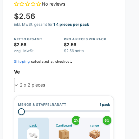
No reviews
$2.56
inkl. MwSt. gesamt für
1 4 pieces per pack
NETTO GESAMT
PRO 4 PIECES PER PACK
$2.56
$2.56
zzgl. MwSt.
$2.56 netto
Shipping
calculated at checkout.
Ve
2 x 2 pieces
MENGE & STAFFELRABATT
1 pack
2%
6%
pack
Cardboard
range