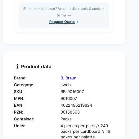
s
a
i
Business customer? Volume discounts & custom
e
s
q
terms —
t
e
u
Request Quote
q
y
a
u
n
a
t
n
i
t
t
i
y
t
f
y
Product data
o
f
r
o
Brand:
B. Braun
B
r
Category:
swab
.
B
B
SKU:
BB-9016007
.
r
MPN:
9016007
B
a
r
EAN:
4022495219824
u
a
PZN:
06158593
n
u
Container:
Packs
A
n
Units:
4 pieces per pack // 240
S
A
packs per cardboard // 16
K
S
boxes per palette
I