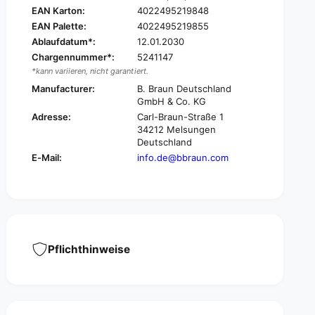
K
EAN Karton:
4022495219848
N
I
A
EAN Palette:
4022495219855
N
®
Ablaufdatum*:
12.01.2030
A
S
®
Chargennummer*:
5241147
c
S
*kann variieren, nicht garantiert.
h
c
Manufacturer:
B. Braun Deutschland
l
h
GmbH & Co. KG
i
l
Adresse:
Carl-Braun-Straße 1
n
i
34212 Melsungen
g
n
Deutschland
g
g
E-Mail:
info.de@bbraun.com
a
g
Z
a
e
Z
t
e
u
t
p
u
f
p
Pflichthinweise
e
f
r
e
P
r
f
P
l
f