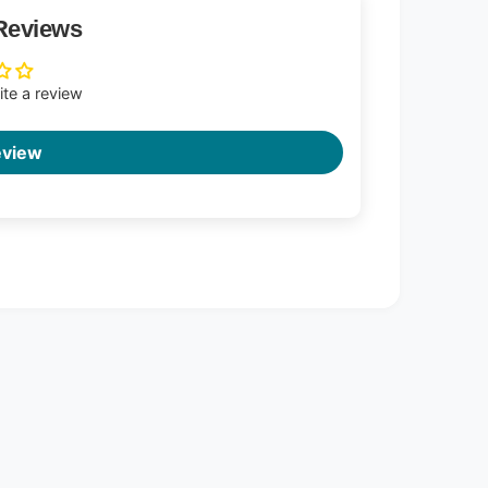
Reviews
rite a review
eview