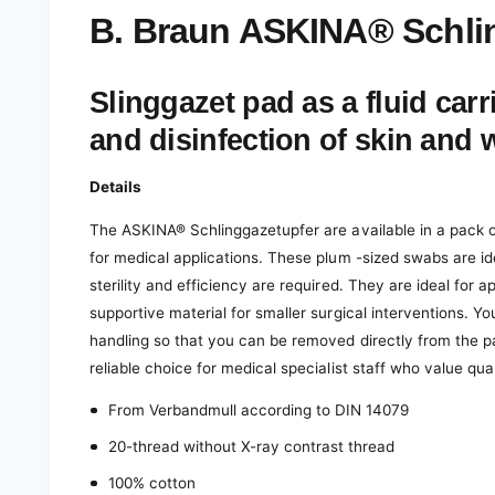
e
d
B. Braun ASKINA® Schling
i
a
1
i
Slinggazet pad as a fluid carr
n
m
and disinfection of skin and
o
d
a
l
Details
The ASKINA® Schlinggazetupfer are available in a pack of 
for medical applications. These plum -sized swabs are id
sterility and efficiency are required. They are ideal for
supportive material for smaller surgical interventions. Y
handling so that you can be removed directly from the 
reliable choice for medical specialist staff who value qua
From Verbandmull according to DIN 14079
20-thread without X-ray contrast thread
100% cotton