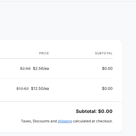
t
h
o
d
s
PRICE
SUBTOTAL
$2.56
$2.56/ea
$0.00
Regular
Sale
price
price
$12.62
$12.50/ea
$0.00
Regular
Sale
price
price
Subtotal:
$0.00
Taxes, Discounts and
shipping
calculated at checkout.