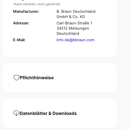
t
S
*kann variieren, nicht garantiert.
i
t
Manufacturer:
B. Braun Deutschland
c
i
GmbH & Co. KG
k
c
Adresse:
Carl-Braun-Straße 1
R
k
34212 Melsungen
a
R
Deutschland
z
a
E-Mail:
info.de@bbraun.com
o
z
r
o
p
r
e
p
n
e
c
n
i
c
Pflichthinweise
l
i
f
l
o
f
r
o
r
r
e
r
l
Datenblätter & Downloads
e
a
l
x
a
a