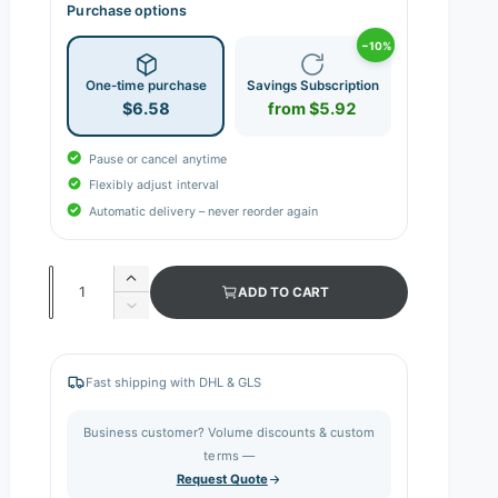
Purchase options
−10%
One-time purchase
Savings Subscription
$6.58
from $5.92
Pause or cancel anytime
Flexibly adjust interval
Automatic delivery – never reorder again
Q
I
ADD TO CART
n
u
D
c
e
a
r
c
n
e
r
Fast shipping with DHL & GLS
a
e
t
s
a
i
Business customer? Volume discounts & custom
e
s
q
terms —
t
e
u
Request Quote
q
y
a