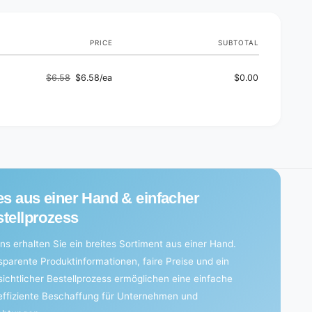
s
PRICE
SUBTOTAL
$6.58
$6.58/ea
$0.00
Regular
Sale
price
price
es aus einer Hand & einfacher
tellprozess
ns erhalten Sie ein breites Sortiment aus einer Hand.
sparente Produktinformationen, faire Preise und ein
sichtlicher Bestellprozess ermöglichen eine einfache
effiziente Beschaffung für Unternehmen und