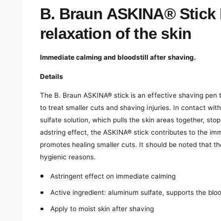
e
d
B. Braun ASKINA® Stick R
i
a
relaxation of the skin
1
i
n
m
Immediate calming and bloodstill after shaving.
o
d
a
Details
l
The B. Braun ASKINA® stick is an effective shaving pen 
to treat smaller cuts and shaving injuries. In contact wi
sulfate solution, which pulls the skin areas together, sto
adstring effect, the ASKINA® stick contributes to the im
promotes healing smaller cuts. It should be noted that t
hygienic reasons.
Astringent effect on immediate calming
Active ingredient: aluminum sulfate, supports the blo
Apply to moist skin after shaving