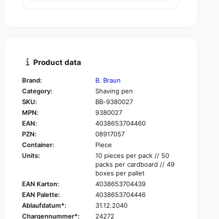
u
n
a
t
n
i
t
t
i
y
t
f
y
Product data
o
f
r
o
Brand:
B. Braun
B
r
Category:
Shaving pen
.
B
B
SKU:
BB-9380027
.
r
MPN:
9380027
B
a
r
EAN:
4038653704460
u
a
PZN:
08917057
n
u
Container:
Piece
A
n
Units:
10 pieces per pack // 50
S
A
packs per cardboard // 49
K
S
boxes per pallet
I
K
EAN Karton:
4038653704439
N
I
A
EAN Palette:
4038653704446
N
®
Ablaufdatum*:
31.12.2040
A
S
®
Chargennummer*:
24272