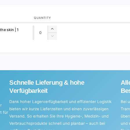
QUANTITY
Quantity
Quantity
he skin | 1
Increase
quantity
Decrease
for
quantity
Default
for
Title
Default
Title
Schnelle Lieferung & hohe
All
Verfügbarkeit
Bes
Dank hoher Lagerverfügbarkeit und effizienter Logistik
Bei u
r
bieten wir kurze Lieferzeiten und einen zuverlässigen
Tran
t für
Versand. So erhalten Sie Ihre Hygiene-, Medizin- und
über
Verbrauchsprodukte schnell und planbar – auch bei
und 