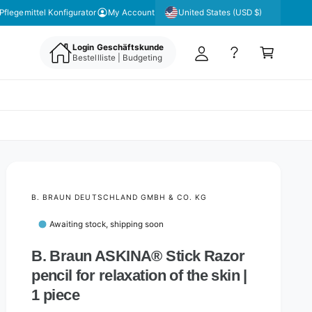
y
United States (USD $)
 unseren Newsletter für aktuelle Angebote & Aktionen
Pflegemittel Konfigurator
My Account
A
C
c
Login Geschäftskunde
a
Bestellliste | Budgeting
c
rt
o
u
nt
B. BRAUN DEUTSCHLAND GMBH & CO. KG
Awaiting stock, shipping soon
B. Braun ASKINA® Stick Razor
pencil for relaxation of the skin |
1 piece