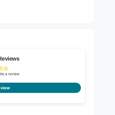
Reviews
rite a review
eview