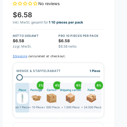
No reviews
$6.58
inkl. MwSt. gesamt für
1 10 pieces per pack
NETTO GESAMT
PRO 10 PIECES PER PACK
$6.58
$6.58
zzgl. MwSt.
$6.58 netto
Shipping
calculated at checkout.
MENGE & STAFFELRABATT
1 Piece
2%
4%
6%
8%
Piece
Package
Carton
Shipping carton
Pallet
ab 1 Piece
= 10 Piece
= 500 Piece
= 1.000 Piece
= 24.500 Piece