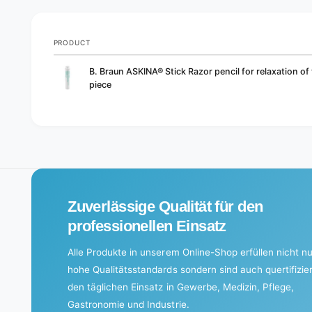
PRODUCT
Your
B. Braun ASKINA® Stick Razor pencil for relaxation of t
cart
piece
L
o
a
d
i
Zuverlässige Qualität für den
n
g
professionellen Einsatz
.
Alle Produkte in unserem Online-Shop erfüllen nicht nu
.
hohe Qualitätsstandards sondern sind auch quertifizier
.
den täglichen Einsatz in Gewerbe, Medizin, Pflege,
Gastronomie und Industrie.