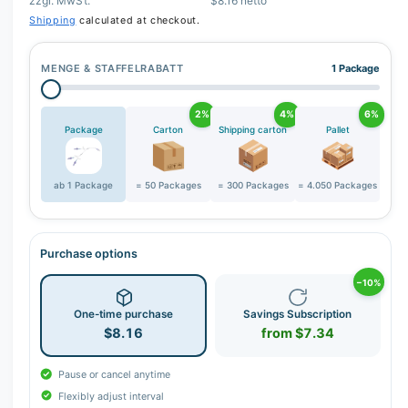
zzgl. MwSt.
$8.16 netto
Shipping
calculated at checkout.
MENGE & STAFFELRABATT
1 Package
2%
4%
6%
Package
Carton
Shipping carton
Pallet
ab 1 Package
= 50 Packages
= 300 Packages
= 4.050 Packages
Purchase options
−10%
One-time purchase
Savings Subscription
$8.16
from $7.34
Pause or cancel anytime
Flexibly adjust interval