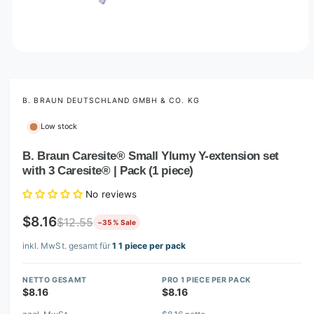
O
p
e
n
m
B. BRAUN DEUTSCHLAND GMBH & CO. KG
e
d
Low stock
i
a
1
B. Braun Caresite® Small Ylumy Y-extension set
i
with 3 Caresite® | Pack (1 piece)
n
m
o
No reviews
d
a
$8.16
$12.55
−35 % Sale
l
inkl. MwSt. gesamt für
1 1 piece per pack
NETTO GESAMT
PRO 1 PIECE PER PACK
$8.16
$8.16