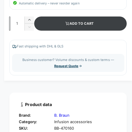
Automatic delivery – never reorder again
Q
I
ADD TO CART
u
n
D
c
a
e
r
c
n
e
r
Fast shipping with DHL & GLS
t
a
e
s
i
a
Business customer? Volume discounts & custom terms —
e
s
t
Request Quote
q
e
y
u
q
a
u
n
a
t
n
i
t
t
i
Product data
y
t
f
y
Brand:
B. Braun
o
f
Category:
Infusion accessories
r
o
SKU:
BB-470160
B
r