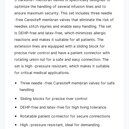
e
r
s
optimize the handling of several infusion lines and to
e
i
ensure maximum security. This set includes three needle
s
t
i
-free Caresite® membran valves that eliminate the risk of
e
t
needles stitch injuries and enable easy handling. The set
®
e
is DEHP-free and latex-free, which minimizes allergic
|
®
P
reactions and makes it suitable for all patients. The
|
a
P
extension lines are equipped with a sliding block for
c
a
precise river control and have a patient connector with
k
c
rotating union nut for a safe and easy connection. The
(
k
set is high -pressure resistant, which makes it suitable
1
(
p
for critical medical applications.
1
i
p
e
Three needle -free Caresite® membran valves for safe
i
c
handling
e
e
c
Sliding blocks for precise river control
)
e
)
DEHP-free and latex-free for high living tolerance
Rotatable patient connector for secure connections
High -pressure resistant, ideal for demanding