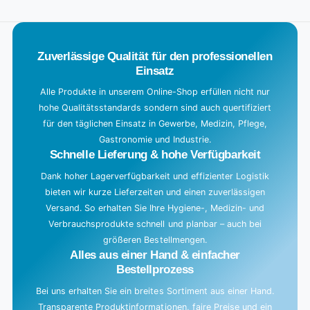
o
Title
a
d
Zuverlässige Qualität für den professionellen
i
Einsatz
n
g
Alle Produkte in unserem Online-Shop erfüllen nicht nur
hohe Qualitätsstandards sondern sind auch quertifiziert
.
für den täglichen Einsatz in Gewerbe, Medizin, Pflege,
.
Gastronomie und Industrie.
.
Schnelle Lieferung & hohe Verfügbarkeit
Dank hoher Lagerverfügbarkeit und effizienter Logistik
bieten wir kurze Lieferzeiten und einen zuverlässigen
Versand. So erhalten Sie Ihre Hygiene-, Medizin- und
Verbrauchsprodukte schnell und planbar – auch bei
größeren Bestellmengen.
Alles aus einer Hand & einfacher
Bestellprozess
Bei uns erhalten Sie ein breites Sortiment aus einer Hand.
Transparente Produktinformationen, faire Preise und ein