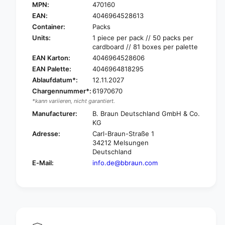
.
MPN:
470160
B
B
.
EAN:
4046964528613
r
B
Container:
Packs
a
r
Units:
1 piece per pack // 50 packs per
u
a
cardboard // 81 boxes per palette
n
u
EAN Karton:
4046964528606
C
n
EAN Palette:
4046964818295
a
C
r
Ablaufdatum*:
12.11.2027
a
e
Chargennummer*:
61970670
r
s
e
*kann variieren, nicht garantiert.
i
s
Manufacturer:
B. Braun Deutschland GmbH & Co.
t
i
KG
e
t
Adresse:
Carl-Braun-Straße 1
®
e
34212 Melsungen
S
®
Deutschland
m
S
E-Mail:
info.de@bbraun.com
a
m
l
a
l
l
Y
l
l
Y
u
l
m