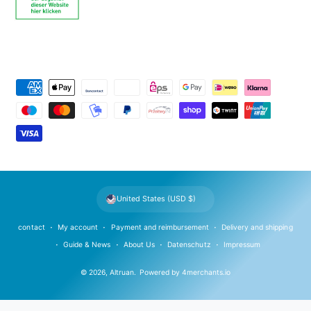
P
a
y
m
e
n
t
United States (USD $)
m
e
contact
My account
Payment and reimbursement
Delivery and shipping
t
Guide & News
About Us
Datenschutz
Impressum
h
© 2026,
Altruan
.
Powered by
4merchants.io
o
d