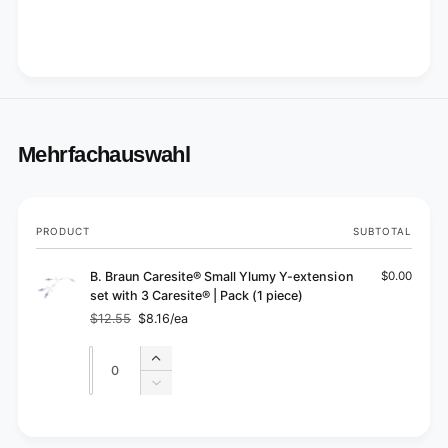
Mehrfachauswahl
Your
PRODUCT
SUBTOTAL
cart
B. Braun Caresite® Small Ylumy Y-extension
$0.00
set with 3 Caresite® | Pack (1 piece)
$12.55
$8.16/ea
Regular
Sale
price
price
Quantity
Quantity
Increase
quantity
Decrease
for
quantity
Default
for
L
Title
Default