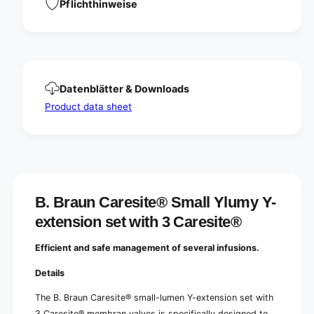
u
Pflichthinweise
y
m
Y
y
-
Y
e
-
x
e
t
x
Datenblätter & Downloads
e
t
n
Product data sheet
e
s
n
i
s
o
i
n
o
s
n
e
s
t
B. Braun Caresite® Small Ylumy Y-
e
w
t
extension set with 3 Caresite®
i
w
t
i
Efficient and safe management of several infusions.
h
t
3
h
Details
C
3
a
C
The B. Braun Caresite® small-lumen Y-extension set with
r
a
3 Caresite® membran valves is specifically designed to