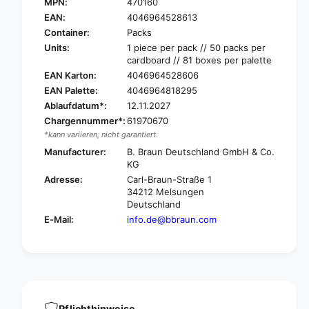
.
MPN:
470160
B
B
.
EAN:
4046964528613
r
B
Container:
Packs
a
r
Units:
1 piece per pack // 50 packs per
u
a
cardboard // 81 boxes per palette
n
u
EAN Karton:
4046964528606
C
n
EAN Palette:
4046964818295
a
C
r
Ablaufdatum*:
12.11.2027
a
e
Chargennummer*:
61970670
r
s
e
*kann variieren, nicht garantiert.
i
s
Manufacturer:
B. Braun Deutschland GmbH & Co.
t
i
KG
e
t
Adresse:
Carl-Braun-Straße 1
®
e
34212 Melsungen
S
®
Deutschland
m
S
E-Mail:
info.de@bbraun.com
a
m
l
a
l
l
Y
l
l
Y
u
l
m
u
Pflichthinweise