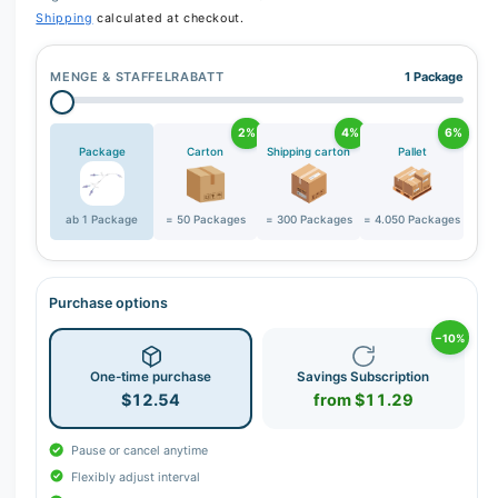
Shipping
calculated at checkout.
MENGE & STAFFELRABATT
1 Package
2%
4%
6%
Package
Carton
Shipping carton
Pallet
ab 1 Package
= 50 Packages
= 300 Packages
= 4.050 Packages
Purchase options
−10%
One-time purchase
Savings Subscription
$12.54
from $11.29
Pause or cancel anytime
Flexibly adjust interval