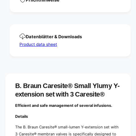
y
m
Y
y
-
Y
e
-
x
e
t
x
Datenblätter & Downloads
e
t
n
Product data sheet
e
s
n
i
s
o
i
n
o
s
n
e
s
t
B. Braun Caresite® Small Ylumy Y-
e
w
t
extension set with 3 Caresite®
i
w
t
i
Efficient and safe management of several infusions.
h
t
3
h
Details
C
3
a
C
The B. Braun Caresite® small-lumen Y-extension set with
r
a
3 Caresite® membran valves is specifically designed to
e