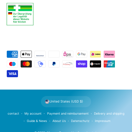
P
a
y
m
e
n
t
United States (USD $)
m
e
contact
My account
Payment and reimbursement
Delivery and shipping
t
Guide & News
About Us
Datenschutz
Impressum
h