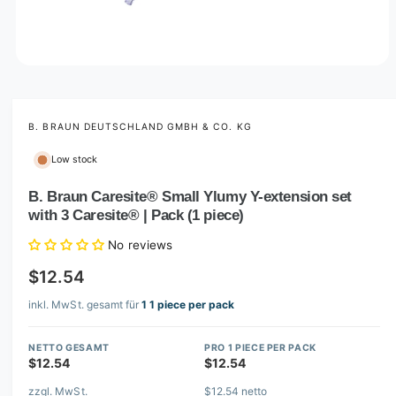
O
p
e
n
m
B. BRAUN DEUTSCHLAND GMBH & CO. KG
e
d
Low stock
i
a
1
B. Braun Caresite® Small Ylumy Y-extension set
i
with 3 Caresite® | Pack (1 piece)
n
m
o
No reviews
d
a
$12.54
l
inkl. MwSt. gesamt für
1 1 piece per pack
NETTO GESAMT
PRO 1 PIECE PER PACK
$12.54
$12.54
zzgl. MwSt.
$12.54 netto