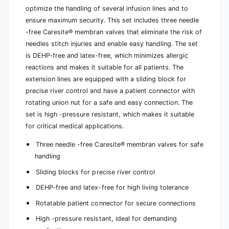
r
s
optimize the handling of several infusion lines and to
e
i
ensure maximum security. This set includes three needle
s
t
i
-free Caresite® membran valves that eliminate the risk of
e
t
needles stitch injuries and enable easy handling. The set
®
e
is DEHP-free and latex-free, which minimizes allergic
|
®
P
reactions and makes it suitable for all patients. The
|
a
P
extension lines are equipped with a sliding block for
c
a
precise river control and have a patient connector with
k
c
rotating union nut for a safe and easy connection. The
(
k
set is high -pressure resistant, which makes it suitable
1
(
p
for critical medical applications.
1
i
p
e
Three needle -free Caresite® membran valves for safe
i
c
handling
e
e
c
Sliding blocks for precise river control
)
e
)
DEHP-free and latex-free for high living tolerance
Rotatable patient connector for secure connections
High -pressure resistant, ideal for demanding