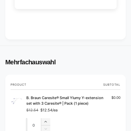
Mehrfachauswahl
Your
PRODUCT
SUBTOTAL
cart
B. Braun Caresite® Small Ylumy Y-extension
$0.00
set with 3 Caresite® | Pack (1 piece)
$12.54
$12.54/ea
Regular
Sale
price
price
Quantity
Quantity
Increase
quantity