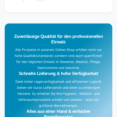
Decrease
for
quantity
Default
for
L
Title
Default
o
Title
a
d
Zuverlässige Qualität für den professionellen
i
Einsatz
n
g
Alle Produkte in unserem Online-Shop erfüllen nicht nur
hohe Qualitätsstandards sondern sind auch quertifiziert
.
für den täglichen Einsatz in Gewerbe, Medizin, Pflege,
.
Gastronomie und Industrie.
.
Schnelle Lieferung & hohe Verfügbarkeit
Dank hoher Lagerverfügbarkeit und effizienter Logistik
bieten wir kurze Lieferzeiten und einen zuverlässigen
Versand. So erhalten Sie Ihre Hygiene-, Medizin- und
Verbrauchsprodukte schnell und planbar – auch bei
größeren Bestellmengen.
Alles aus einer Hand & einfacher
Bestellprozess