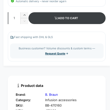
Automatic delivery – never reorder again
Q
I
ADD TO CART
u
n
D
c
a
e
r
c
n
e
r
Fast shipping with DHL & GLS
t
a
e
s
i
a
Business customer? Volume discounts & custom terms —
e
s
t
Request Quote
q
e
y
u
q
a
u
n
a
t
n
i
t
t
i
Product data
y
t
f
y
Brand:
B. Braun
o
f
Category:
Infusion accessories
r
o
SKU:
BB-470160
B
r