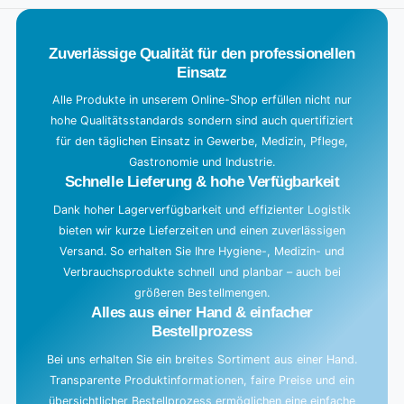
a
d
Zuverlässige Qualität für den professionellen
i
Einsatz
n
g
Alle Produkte in unserem Online-Shop erfüllen nicht nur
hohe Qualitätsstandards sondern sind auch quertifiziert
.
für den täglichen Einsatz in Gewerbe, Medizin, Pflege,
.
Gastronomie und Industrie.
.
Schnelle Lieferung & hohe Verfügbarkeit
Dank hoher Lagerverfügbarkeit und effizienter Logistik
bieten wir kurze Lieferzeiten und einen zuverlässigen
Versand. So erhalten Sie Ihre Hygiene-, Medizin- und
Verbrauchsprodukte schnell und planbar – auch bei
größeren Bestellmengen.
Alles aus einer Hand & einfacher
Bestellprozess
Bei uns erhalten Sie ein breites Sortiment aus einer Hand.
Transparente Produktinformationen, faire Preise und ein
übersichtlicher Bestellprozess ermöglichen eine einfache