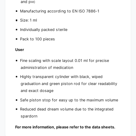
c
and pvc
a
k
c
Manufacturing according to EN ISO 7886-1
(
k
1
Size: 1 ml
(
0
1
Individually packed sterile
0
0
p
0
Pack to 100 pieces
i
p
e
i
User
c
e
e
Fine scaling with scale layout 0.01 ml for precise
c
s
e
administration of medication
)
s
Highly transparent cylinder with black, wiped
)
graduation and green piston rod for clear readability
and exact dosage
Safe piston stop for easy up to the maximum volume
Reduced dead dream volume due to the integrated
spardorn
For more information, please refer to the data sheets.