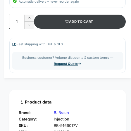
Automatic delivery – never reorder again
Q
I
ADD TO CART
u
n
D
c
a
e
r
c
n
e
r
Fast shipping with DHL & GLS
t
a
e
s
i
a
Business customer? Volume discounts & custom terms —
e
s
t
Request Quote
q
e
y
u
q
a
u
n
a
t
n
i
t
t
i
Product data
y
t
f
y
Brand:
B. Braun
o
f
Category:
Injection
r
o
SKU:
BB-9166017V
B
r