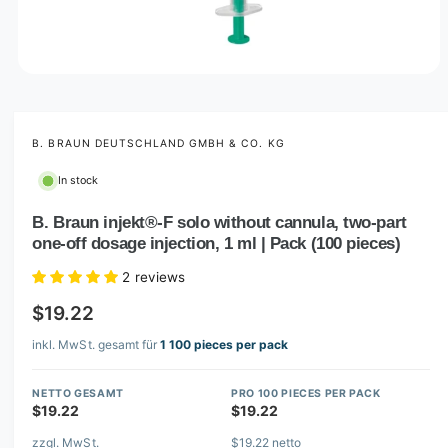
O
p
e
n
m
B. BRAUN DEUTSCHLAND GMBH & CO. KG
e
d
In stock
i
a
1
B. Braun injekt®-F solo without cannula, two-part
i
one-off dosage injection, 1 ml | Pack (100 pieces)
n
m
o
2 reviews
d
a
$19.22
l
inkl. MwSt. gesamt für
1 100 pieces per pack
NETTO GESAMT
PRO 100 PIECES PER PACK
$19.22
$19.22
zzgl. MwSt.
$19.22 netto