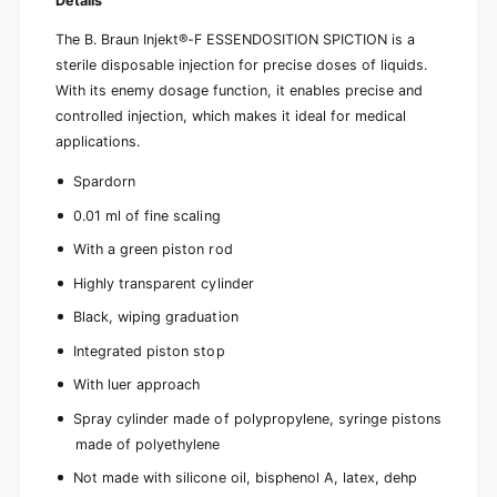
Details
o
f
f
d
The B. Braun Injekt®-F ESSENDOSITION SPICTION is a
f
o
sterile disposable injection for precise doses of liquids.
d
s
o
With its enemy dosage function, it enables precise and
a
s
controlled injection, which makes it ideal for medical
g
a
applications.
e
g
i
e
Spardorn
n
i
j
n
0.01 ml of fine scaling
e
j
With a green piston rod
c
e
t
c
Highly transparent cylinder
i
t
o
Black, wiping graduation
i
n
o
Integrated piston stop
,
n
1
,
With luer approach
m
1
l
Spray cylinder made of polypropylene, syringe pistons
m
|
made of polyethylene
l
P
|
Not made with silicone oil, bisphenol A, latex, dehp
a
P