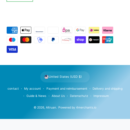
P
a
y
m
e
n
t
United States (USD $)
m
e
contact
My account
Payment and reimbursement
Delivery and shipping
t
Guide & News
About Us
Datenschutz
Impressum
h
© 2026,
Altruan
.
Powered by
4merchants.io
o
d
s