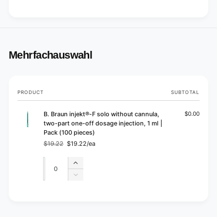
Mehrfachauswahl
Your
PRODUCT
SUBTOTAL
cart
B. Braun injekt®-F solo without cannula,
$0.00
two-part one-off dosage injection, 1 ml |
Pack (100 pieces)
$19.22
$19.22/ea
Regular
Sale
price
price
Quantity
Quantity
Increase
quantity
Decrease
for
quantity
Default
for
L
Title
Default
o
Title