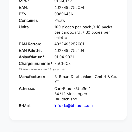
.
MPN:
9166017V
B
B
.
EAN:
4022495252074
r
B
PZN:
00896456
a
r
Container:
Packs
u
a
Units:
100 pieces per pack // 18 packs
n
u
per cardboard // 30 boxes per
i
n
palette
n
i
EAN Karton:
4022495252081
j
n
EAN Palette:
4022495252104
e
j
k
Ablaufdatum*:
01.04.2031
e
t
k
Chargennummer*:
25C16C8
®
t
*kann variieren, nicht garantiert.
-
®
Manufacturer:
B. Braun Deutschland GmbH & Co.
F
-
KG
s
F
Adresse:
Carl-Braun-Straße 1
o
s
34212 Melsungen
l
o
Deutschland
o
l
E-Mail:
info.de@bbraun.com
w
o
i
w
t
i
h
t
o
h