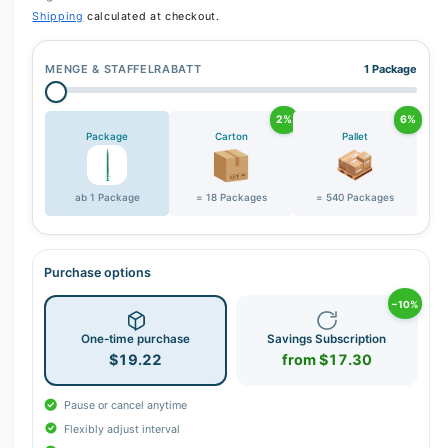
Shipping
calculated at checkout.
MENGE & STAFFELRABATT
1 Package
2%
6%
Package
Carton
Pallet
ab 1 Package
= 18 Packages
= 540 Packages
Purchase options
−10%
One-time purchase
Savings Subscription
$19.22
from $17.30
Pause or cancel anytime
Flexibly adjust interval