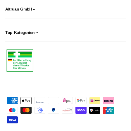
Altruan GmbH
Top-Kategorien
P
a
y
m
e