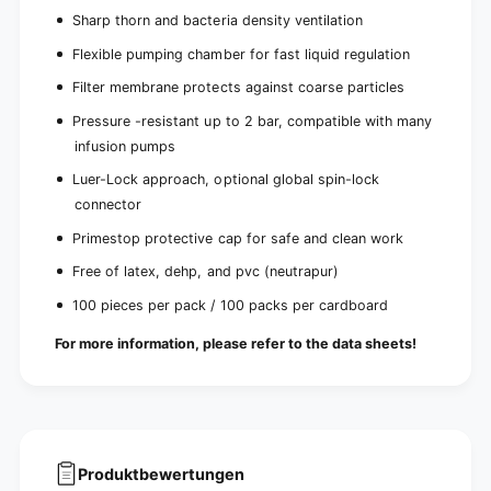
i
s
Sharp thorn and bacteria density ventilation
o
i
n
o
Flexible pumping chamber for fast liquid regulation
d
n
Filter membrane protects against coarse particles
e
d
v
e
Pressure -resistant up to 2 bar, compatible with many
i
v
infusion pumps
c
i
e
c
Luer-Lock approach, optional global spin-lock
|
e
connector
P
|
a
Primestop protective cap for safe and clean work
P
c
a
Free of latex, dehp, and pvc (neutrapur)
k
c
(
k
100 pieces per pack / 100 packs per cardboard
1
(
p
For more information, please refer to the data sheets!
1
i
p
e
i
c
e
e
c
)
e
)
Produktbewertungen