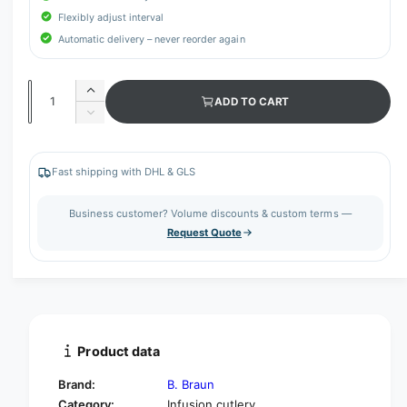
Flexibly adjust interval
Automatic delivery – never reorder again
Q
I
ADD TO CART
u
n
D
c
a
e
r
c
n
e
r
Fast shipping with DHL & GLS
t
a
e
s
i
a
Business customer? Volume discounts & custom terms —
e
s
t
Request Quote
q
e
y
u
q
a
u
n
a
t
n
i
t
t
i
Product data
y
t
f
y
Brand:
B. Braun
o
f
Category:
Infusion cutlery