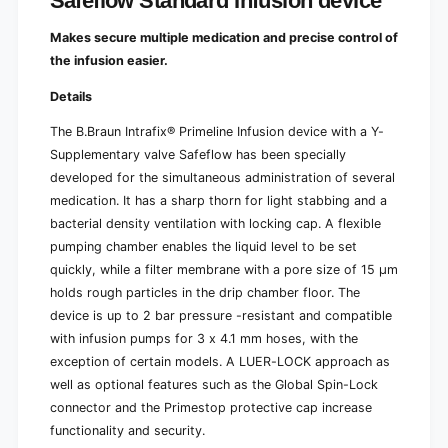
Safeflow Standard Infusion device
a
v
l
e
Makes secure multiple medication and precise control of
v
S
e
the infusion easier.
a
S
f
Details
a
e
f
f
The B.Braun Intrafix® Primeline Infusion device with a Y-
e
l
f
Supplementary valve Safeflow has been specially
o
l
developed for the simultaneous administration of several
w
o
medication. It has a sharp thorn for light stabbing and a
S
w
bacterial density ventilation with locking cap. A flexible
t
S
a
pumping chamber enables the liquid level to be set
t
n
a
quickly, while a filter membrane with a pore size of 15 µm
d
n
holds rough particles in the drip chamber floor. The
a
d
device is up to 2 bar pressure -resistant and compatible
r
a
d
with infusion pumps for 3 x 4.1 mm hoses, with the
r
I
exception of certain models. A LUER-LOCK approach as
d
n
I
well as optional features such as the Global Spin-Lock
f
n
connector and the Primestop protective cap increase
u
f
functionality and security.
s
u