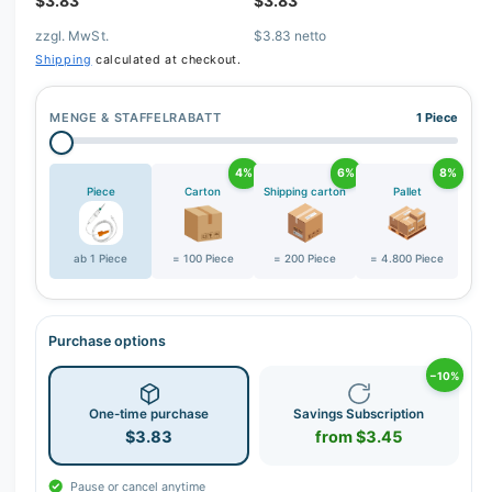
$3.83
$3.83
zzgl. MwSt.
$3.83 netto
Shipping
calculated at checkout.
MENGE & STAFFELRABATT
1 Piece
4%
6%
8%
Piece
Carton
Shipping carton
Pallet
ab 1 Piece
= 100 Piece
= 200 Piece
= 4.800 Piece
Purchase options
−10%
One-time purchase
Savings Subscription
$3.83
from $3.45
Pause or cancel anytime