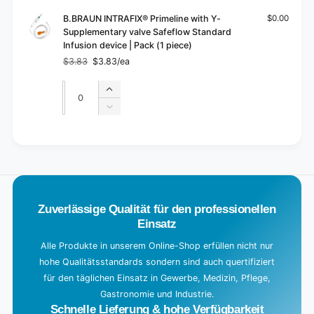
B.BRAUN INTRAFIX® Primeline with Y-
$0.00
Supplementary valve Safeflow Standard
Infusion device | Pack (1 piece)
$3.83
$3.83/ea
Regular
Sale
price
price
Quantity
Quantity
Increase
quantity
Decrease
for
quantity
Default
for
L
Title
Default
o
Title
a
d
Zuverlässige Qualität für den professionellen
i
Einsatz
n
g
Alle Produkte in unserem Online-Shop erfüllen nicht nur
hohe Qualitätsstandards sondern sind auch quertifiziert
.
für den täglichen Einsatz in Gewerbe, Medizin, Pflege,
.
Gastronomie und Industrie.
.
Schnelle Lieferung & hohe Verfügbarkeit