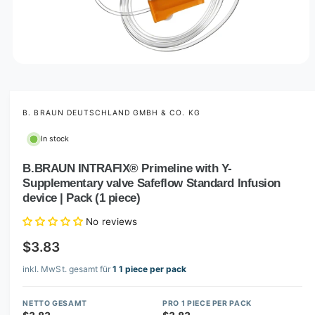
O
p
e
n
m
B. BRAUN DEUTSCHLAND GMBH & CO. KG
e
d
In stock
i
a
1
B.BRAUN INTRAFIX® Primeline with Y-
i
Supplementary valve Safeflow Standard Infusion
n
m
device | Pack (1 piece)
o
d
No reviews
a
l
$3.83
inkl. MwSt. gesamt für
1 1 piece per pack
NETTO GESAMT
PRO 1 PIECE PER PACK