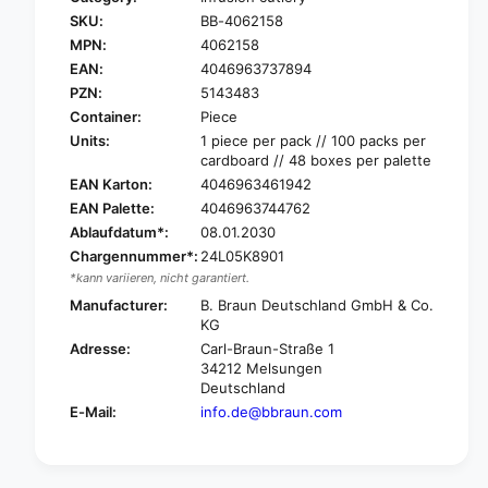
r
o
SKU:
BB-4062158
B
r
.
MPN:
4062158
B
B
.
EAN:
4046963737894
R
B
PZN:
5143483
A
R
Container:
Piece
U
A
Units:
1 piece per pack // 100 packs per
N
U
cardboard // 48 boxes per palette
I
N
EAN Karton:
4046963461942
N
I
T
EAN Palette:
4046963744762
N
R
Ablaufdatum*:
08.01.2030
T
A
R
Chargennummer*:
24L05K8901
F
A
*kann variieren, nicht garantiert.
I
F
Manufacturer:
B. Braun Deutschland GmbH & Co.
X
I
KG
®
X
Adresse:
Carl-Braun-Straße 1
P
®
34212 Melsungen
r
P
Deutschland
i
r
E-Mail:
info.de@bbraun.com
m
i
e
m
l
e
i
l