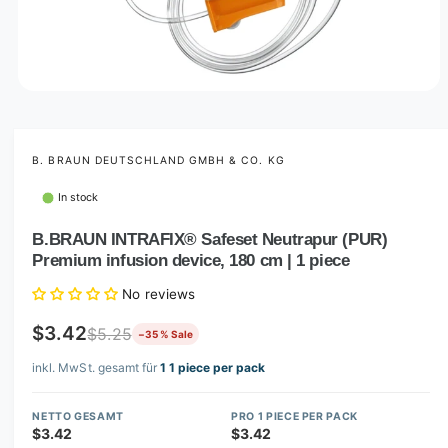
O
p
e
n
m
B. BRAUN DEUTSCHLAND GMBH & CO. KG
e
d
In stock
i
a
1
B.BRAUN INTRAFIX® Safeset Neutrapur (PUR)
i
Premium infusion device, 180 cm | 1 piece
n
m
o
No reviews
d
a
$3.42
$5.25
−35 % Sale
l
inkl. MwSt. gesamt für
1 1 piece per pack
NETTO GESAMT
PRO 1 PIECE PER PACK
$3.42
$3.42