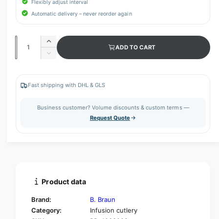
Flexibly adjust interval
Automatic delivery – never reorder again
Q
I
ADD TO CART
u
n
D
c
a
e
r
c
n
e
r
Fast shipping with DHL & GLS
t
a
e
s
i
a
Business customer? Volume discounts & custom terms —
e
s
t
Request Quote
q
e
y
u
q
a
u
n
a
t
n
i
t
t
i
Product data
y
t
f
y
Brand:
B. Braun
o
f
Category:
Infusion cutlery
r
o