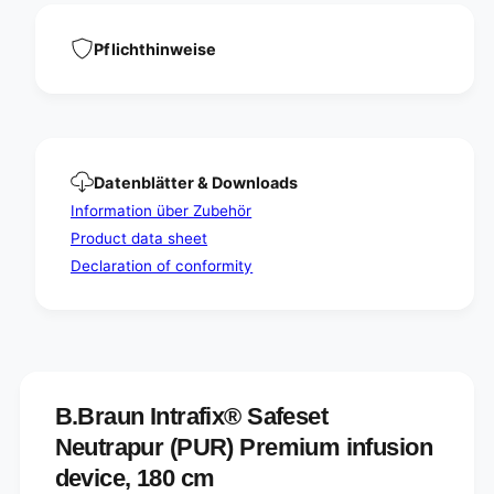
e
N
u
e
Pflichthinweise
t
u
r
t
a
r
p
a
u
p
r
u
(
Datenblätter & Downloads
r
P
(
Information über Zubehör
U
P
Product data sheet
R
U
)
Declaration of conformity
R
P
)
r
P
e
r
m
e
i
m
u
i
B.Braun Intrafix® Safeset
m
u
i
m
Neutrapur (PUR) Premium infusion
n
i
device, 180 cm
f
n