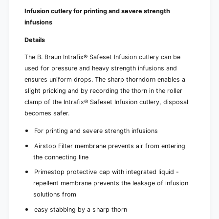
u
f
s
Infusion cutlery for printing and severe strength
u
i
s
infusions
o
i
n
Details
o
d
n
e
The B. Braun Intrafix® Safeset Infusion cutlery can be
d
v
e
used for pressure and heavy strength infusions and
i
v
ensures uniform drops. The sharp thorndorn enables a
c
i
slight pricking and by recording the thorn in the roller
e
c
clamp of the Intrafix® Safeset Infusion cutlery, disposal
,
e
1
becomes safer.
,
8
1
0
For printing and severe strength infusions
8
c
0
Airstop Filter membrane prevents air from entering
m
c
the connecting line
|
m
1
|
Primestop protective cap with integrated liquid -
p
1
repellent membrane prevents the leakage of infusion
i
p
solutions from
e
i
c
e
easy stabbing by a sharp thorn
e
c