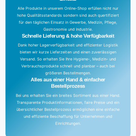
n
g
Alle Produkte in unserem Online-Shop erfüllen nicht nur
hohe Qualitätsstandards sondern sind auch quertifiziert
.
für den täglichen Einsatz in Gewerbe, Medizin, Pflege,
.
Gastronomie und Industrie.
.
Schnelle Lieferung & hohe Verfügbarkeit
Dank hoher Lagerverfügbarkeit und effizienter Logistik
bieten wir kurze Lieferzeiten und einen zuverlässigen
Versand. So erhalten Sie Ihre Hygiene-, Medizin- und
Verbrauchsprodukte schnell und planbar – auch bei
größeren Bestellmengen.
Alles aus einer Hand & einfacher
Bestellprozess
Bei uns erhalten Sie ein breites Sortiment aus einer Hand.
Transparente Produktinformationen, faire Preise und ein
übersichtlicher Bestellprozess ermöglichen eine einfache
und effiziente Beschaffung für Unternehmen und
Einrichtungen.