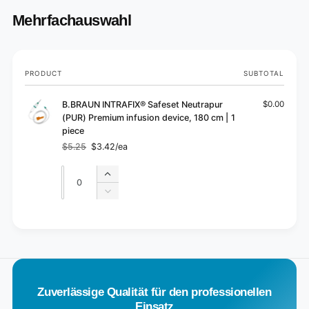
Mehrfachauswahl
Your
PRODUCT
SUBTOTAL
cart
B.BRAUN INTRAFIX® Safeset Neutrapur
$0.00
(PUR) Premium infusion device, 180 cm | 1
piece
$5.25
$3.42/ea
Regular
Sale
price
price
Quantity
Quantity
Increase
quantity
Decrease
for
quantity
Default
for
L
Title
Default
o
Title
a
d
Zuverlässige Qualität für den professionellen
i
Einsatz