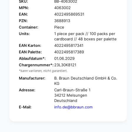
SKU:
BB-4063002
B
r
.
MPN:
4063002
B
B
.
EAN:
4022495869531
R
B
PZN:
3688913
A
R
Container:
Piece
U
A
Units:
1 piece per pack // 100 packs per
N
U
cardboard // 48 boxes per palette
I
N
EAN Karton:
4022495817341
N
I
T
EAN Palette:
4022495817389
N
R
Ablaufdatum*:
01.06.2029
T
A
R
Chargennummer*:
23L30K8121
F
A
*kann variieren, nicht garantiert.
I
F
Manufacturer:
B. Braun Deutschland GmbH & Co.
X
I
KG
®
X
Adresse:
Carl-Braun-Straße 1
S
®
34212 Melsungen
a
S
Deutschland
f
a
E-Mail:
info.de@bbraun.com
e
f
s
e
e
s
t
e
N
t