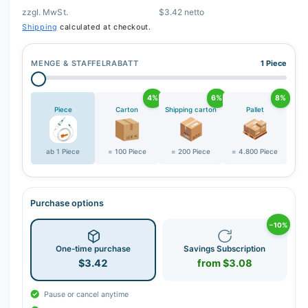
zzgl. MwSt.
$3.42 netto
Shipping
calculated at checkout.
MENGE & STAFFELRABATT
1 Piece
4%
6%
8%
Piece
Carton
Shipping carton
Pallet
ab 1 Piece
= 100 Piece
= 200 Piece
= 4.800 Piece
Purchase options
−10%
One-time purchase
Savings Subscription
$3.42
from $3.08
Pause or cancel anytime