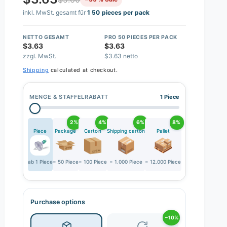
inkl. MwSt. gesamt für
1 50 pieces per pack
NETTO GESAMT
PRO 50 PIECES PER PACK
$3.63
$3.63
zzgl. MwSt.
$3.63 netto
Shipping
calculated at checkout.
MENGE & STAFFELRABATT
1 Piece
2%
4%
6%
8%
Piece
Package
Carton
Shipping carton
Pallet
ab 1 Piece
= 50 Piece
= 100 Piece
= 1.000 Piece
= 12.000 Piece
Purchase options
−10%