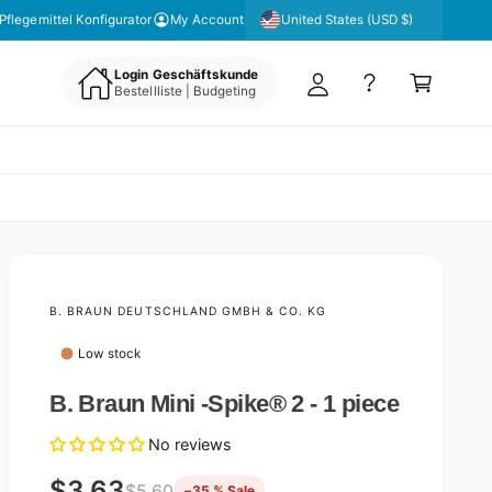
y
United States (USD $)
Pflegemittel Konfigurator
My Account
A
C
c
Login Geschäftskunde
a
Bestellliste | Budgeting
c
rt
o
u
nt
B. BRAUN DEUTSCHLAND GMBH & CO. KG
Low stock
B. Braun Mini -Spike® 2 - 1 piece
No reviews
$3.63
$5.60
−35 % Sale