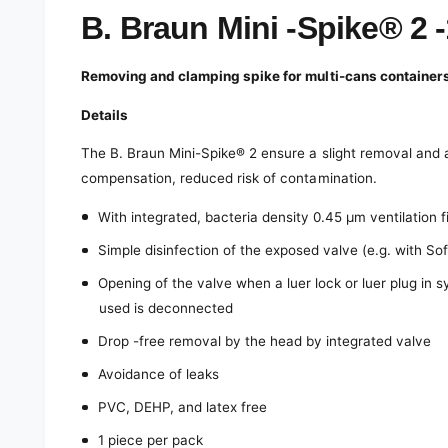
e
d
B. Braun Mini -Spike® 2 -
i
a
1
Removing and clamping spike for multi-cans containers w
i
n
m
Details
o
d
The B. Braun Mini-Spike® 2 ensure a slight removal and 
a
l
compensation, reduced risk of contamination.
With integrated, bacteria density 0.45 µm ventilation f
Simple disinfection of the exposed valve (e.g. with S
Opening of the valve when a luer lock or luer plug in
used is deconnected
Drop -free removal by the head by integrated valve
Avoidance of leaks
PVC, DEHP, and latex free
1 piece per pack