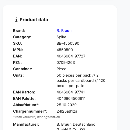
t
t
i
y
t
f
y
Product data
o
f
r
o
Brand:
B. Braun
B
r
Category:
Spike
.
B
B
SKU:
BB-4550590
.
r
MPN:
4550590
B
a
r
EAN:
4046964197727
u
a
PZN:
07094263
n
u
Container:
Piece
M
n
Units:
50 pieces per pack // 2
i
M
packs per cardboard // 120
n
i
boxes per pallet
i
n
EAN Karton:
4046964197741
-
i
S
EAN Palette:
4046964506611
-
p
Ablaufdatum*:
25.10.2029
S
i
p
Chargennummer*:
24l25a812a
k
i
*kann variieren, nicht garantiert.
e
k
Manufacturer:
B. Braun Deutschland
®
e
GmbH & Co. KG