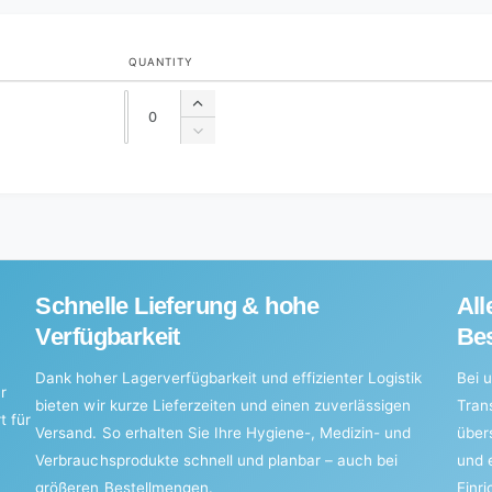
QUANTITY
Quantity
Quantity
Increase
quantity
Decrease
for
quantity
Default
for
Title
Default
Title
Schnelle Lieferung & hohe
All
Verfügbarkeit
Bes
Dank hoher Lagerverfügbarkeit und effizienter Logistik
Bei u
r
bieten wir kurze Lieferzeiten und einen zuverlässigen
Tran
t für
Versand. So erhalten Sie Ihre Hygiene-, Medizin- und
über
Verbrauchsprodukte schnell und planbar – auch bei
und 
größeren Bestellmengen.
Einr