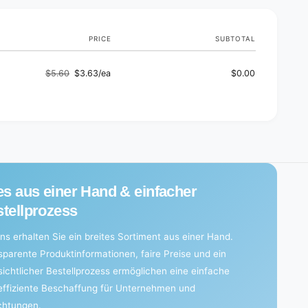
PRICE
SUBTOTAL
$5.60
$3.63/ea
$0.00
Regular
Sale
price
price
es aus einer Hand & einfacher
tellprozess
ns erhalten Sie ein breites Sortiment aus einer Hand.
sparente Produktinformationen, faire Preise und ein
sichtlicher Bestellprozess ermöglichen eine einfache
effiziente Beschaffung für Unternehmen und
ichtungen.