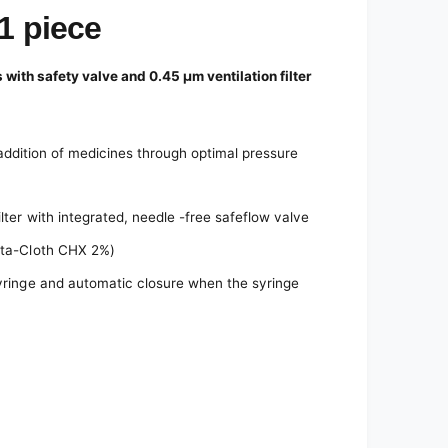
1 piece
ith safety valve and 0.45 µm ventilation filter
addition of medicines through optimal pressure
ilter with integrated, needle -free safeflow valve
ofta-Cloth CHX 2%)
 syringe and automatic closure when the syringe