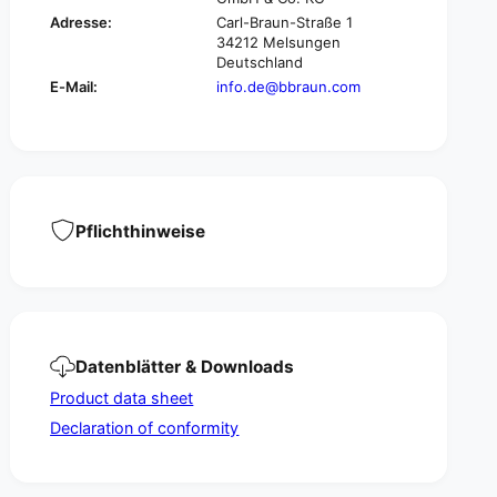
2
®
Adresse:
Carl-Braun-Straße 1
-
2
34212 Melsungen
1
-
Deutschland
p
1
E-Mail:
info.de@bbraun.com
i
p
e
i
c
e
e
c
e
Pflichthinweise
Datenblätter & Downloads
Product data sheet
Declaration of conformity