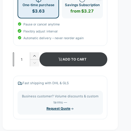
One-time purchase
Savings Subscription
$3.63
from $3.27
Pause or cancel anytime
Flexibly adjust interval
Automatic delivery – never reorder again
Q
I
ADD TO CART
n
u
D
c
e
a
r
c
n
e
r
Fast shipping with DHL & GLS
a
e
t
s
a
i
Business customer? Volume discounts & custom
e
s
q
terms —
t
e
u
Request Quote
q
y
a
u
n
a
t
n
i