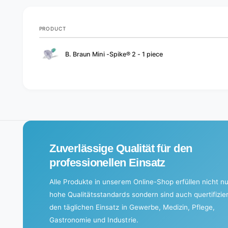
PRODUCT
Your
B. Braun Mini -Spike® 2 - 1 piece
cart
L
o
a
d
i
Zuverlässige Qualität für den
n
g
professionellen Einsatz
.
Alle Produkte in unserem Online-Shop erfüllen nicht nu
.
hohe Qualitätsstandards sondern sind auch quertifizier
.
den täglichen Einsatz in Gewerbe, Medizin, Pflege,
Gastronomie und Industrie.