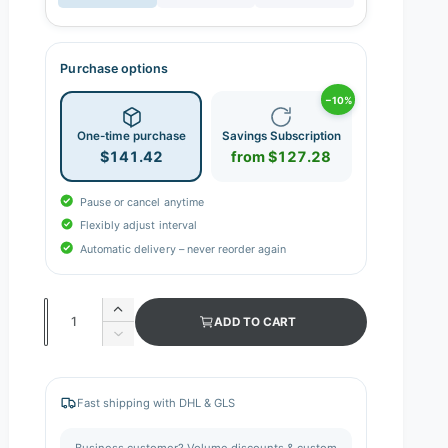
Purchase options
−10%
One-time purchase
Savings Subscription
$141.42
from $127.28
Pause or cancel anytime
Flexibly adjust interval
Automatic delivery – never reorder again
Q
I
ADD TO CART
n
u
D
c
e
a
r
c
n
e
r
Fast shipping with DHL & GLS
a
e
t
s
a
i
Business customer? Volume discounts & custom