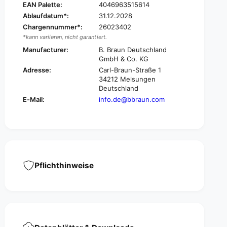
.
EAN Palette:
4046963515614
0
9
Ablaufdatum*:
31.12.2028
.
%
9
Chargennummer*:
26023402
E
%
*kann variieren, nicht garantiert.
c
E
Manufacturer:
B. Braun Deutschland
o
c
GmbH & Co. KG
l
o
Adresse:
Carl-Braun-Straße 1
a
l
34212 Melsungen
v
a
Deutschland
®
v
E-Mail:
info.de@bbraun.com
T
®
o
T
p
o
i
p
c
i
a
c
l
a
Pflichthinweise
f
l
l
f
u
l
f
u
f
f
s
f
o