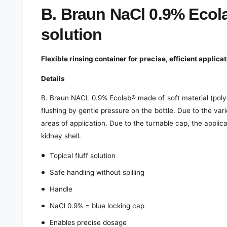
e
d
B. Braun NaCl 0.9% Ecola
i
a
solution
1
i
n
m
Flexible rinsing container for precise, efficient applica
o
d
a
Details
l
B. Braun NACL 0.9% Ecolab® made of soft material (polye
flushing by gentle pressure on the bottle.
Due to the var
areas of application. Due to the turnable cap, the applic
kidney shell.
Topical fluff solution
Safe handling without spilling
Handle
NaCl 0.9% = blue locking cap
Enables precise dosage