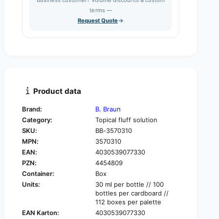
e
s
q
terms —
t
e
u
Request Quote
q
y
a
u
n
a
t
n
i
t
t
i
y
t
f
y
Product data
o
f
r
o
Brand:
B. Braun
B
r
Category:
Topical fluff solution
.
B
B
SKU:
BB-3570310
.
r
MPN:
3570310
B
a
r
EAN:
4030539077330
u
a
PZN:
4454809
n
u
Container:
Box
N
n
Units:
30 ml per bottle // 100
a
N
bottles per cardboard //
C
a
112 boxes per palette
l
C
EAN Karton:
4030539077330
0
l