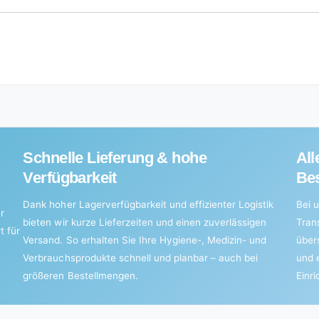
ml
for
quantity
500
for
ml
500
ml
Schnelle Lieferung & hohe
All
Verfügbarkeit
Bes
Dank hoher Lagerverfügbarkeit und effizienter Logistik
Bei u
r
bieten wir kurze Lieferzeiten und einen zuverlässigen
Tran
t für
Versand. So erhalten Sie Ihre Hygiene-, Medizin- und
über
Verbrauchsprodukte schnell und planbar – auch bei
und 
größeren Bestellmengen.
Einr