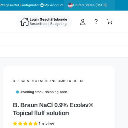
y
United States (USD $)
 unseren Newsletter für aktuelle Angebote & Aktionen
Pflegemittel Konfigurator
My Account
A
C
c
Login Geschäftskunde
a
Bestellliste | Budgeting
c
rt
o
u
nt
B. BRAUN DEUTSCHLAND GMBH & CO. KG
Awaiting stock, shipping soon
B. Braun NaCl 0.9% Ecolav®
Topical fluff solution
1 review