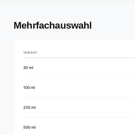
Mehrfachauswahl
VARIANT
Your
30 ml
cart
100 ml
250 ml
500 ml