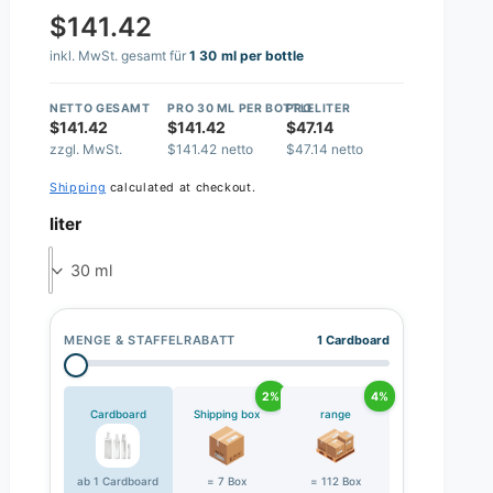
$141.42
inkl. MwSt. gesamt für
1 30 ml per bottle
NETTO GESAMT
PRO 30 ML PER BOTTLE
PRO LITER
$141.42
$141.42
$47.14
zzgl. MwSt.
$141.42 netto
$47.14 netto
Shipping
calculated at checkout.
liter
30 ml
MENGE & STAFFELRABATT
1 Cardboard
2%
4%
Cardboard
Shipping box
range
ab 1 Cardboard
= 7 Box
= 112 Box