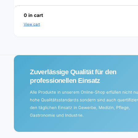
L
o
0
in cart
a
View cart
d
i
n
g
.
Zuverlässige Qualität für den
.
professionellen Einsatz
.
Alle Produkte in unserem Online-Shop erfüllen nicht nu
hohe Qualitätsstandards sondern sind auch quertifizier
den täglichen Einsatz in Gewerbe, Medizin, Pflege,
Gastronomie und Industrie.