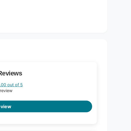
Reviews
.00 out of 5
 review
eview