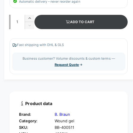
Automatic delivery – never reorder again
Q
I
ADD TO CART
u
n
D
c
a
e
r
c
n
e
r
Fast shipping with DHL & GLS
t
a
e
s
i
a
Business customer? Volume discounts & custom terms —
e
s
t
Request Quote
q
e
y
u
q
a
u
n
a
t
n
i
t
t
i
Product data
y
t
f
y
Brand:
B. Braun
o
f
Category:
Wound gel
r
o
SKU:
BB-400511
B
r