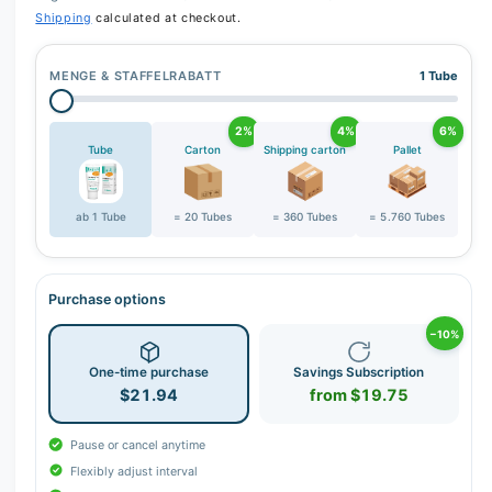
Shipping
calculated at checkout.
MENGE & STAFFELRABATT
1 Tube
2%
4%
6%
Tube
Carton
Shipping carton
Pallet
ab 1 Tube
= 20 Tubes
= 360 Tubes
= 5.760 Tubes
Purchase options
−10%
One-time purchase
Savings Subscription
$21.94
from $19.75
Pause or cancel anytime
Flexibly adjust interval