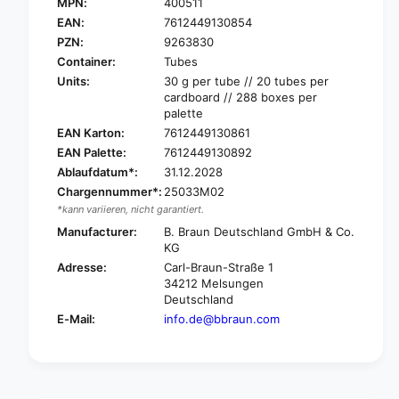
.
MPN:
400511
B
B
.
EAN:
7612449130854
r
B
PZN:
9263830
a
r
Container:
Tubes
u
a
Units:
30 g per tube // 20 tubes per
n
u
cardboard // 288 boxes per
P
n
palette
r
P
EAN Karton:
7612449130861
o
r
EAN Palette:
7612449130892
n
o
t
Ablaufdatum*:
31.12.2028
n
o
t
Chargennummer*:
25033M02
s
o
*kann variieren, nicht garantiert.
a
s
Manufacturer:
B. Braun Deutschland GmbH & Co.
n
a
KG
®
n
Adresse:
Carl-Braun-Straße 1
a
®
34212 Melsungen
c
a
Deutschland
u
c
E-Mail:
info.de@bbraun.com
t
u
e
t
w
e
o
w
u
o