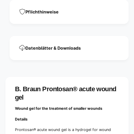
n
u
d
n
Pflichthinweise
g
d
e
g
l
e
-
l
3
-
0
3
|
Datenblätter & Downloads
0
T
|
u
T
b
u
e
b
(
e
3
(
B. Braun Prontosan® acute wound
0
3
g
0
gel
)
g
)
Wound gel for the treatment of smaller wounds
Details
Prontosan® acute wound gel is a hydrogel for wound