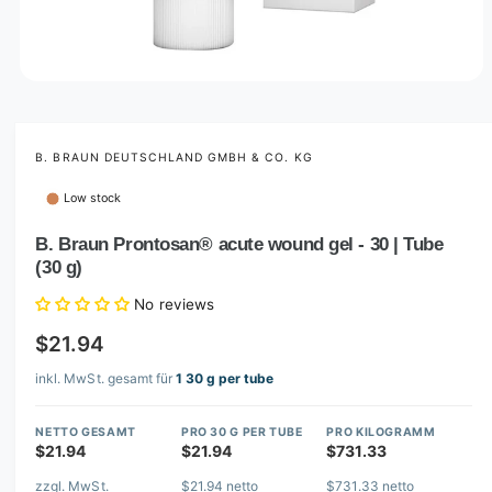
O
p
e
n
m
B. BRAUN DEUTSCHLAND GMBH & CO. KG
e
d
Low stock
i
a
1
B. Braun Prontosan® acute wound gel - 30 | Tube
i
(30 g)
n
m
o
No reviews
d
a
$21.94
l
inkl. MwSt. gesamt für
1 30 g per tube
NETTO GESAMT
PRO 30 G PER TUBE
PRO KILOGRAMM
$21.94
$21.94
$731.33
zzgl. MwSt.
$21.94 netto
$731.33 netto