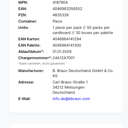
.
MPN:
4187904
B
B
.
EAN:
4046963356552
R
B
PZN:
4835339
A
R
Container:
Piece
U
A
Units:
1 piece per pack // 50 packs per
N
U
cardboard // 30 boxes per palette
P
N
EAN Karton:
4046964141294
R
P
O
EAN Palette:
4046964141300
R
S
Ablaufdatum*:
01.01.2029
O
E
S
Chargennummer*:
24A12A7001
T
E
*kann variieren, nicht garantiert.
I
T
Manufacturer:
B. Braun Deutschland GmbH & Co.
N
I
KG
T
N
Adresse:
Carl-Braun-Straße 1
R
T
34212 Melsungen
A
R
Deutschland
F
A
E-Mail:
info.de@bbraun.com
I
F
X
I
®
X
P
®
r
P
i