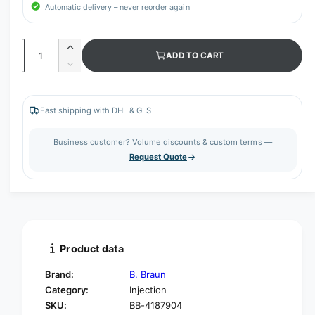
Automatic delivery – never reorder again
Q
I
ADD TO CART
u
n
D
c
a
e
r
c
n
e
r
Fast shipping with DHL & GLS
t
a
e
s
i
a
Business customer? Volume discounts & custom terms —
e
s
t
Request Quote
q
e
y
u
q
a
u
n
a
t
n
i
t
t
i
Product data
y
t
f
y
Brand:
B. Braun
o
f
Category:
Injection
r
o
SKU:
BB-4187904
B
r