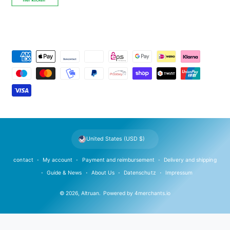
P
a
y
m
e
n
t
United States (USD $)
m
e
contact
My account
Payment and reimbursement
Delivery and shipping
t
Guide & News
About Us
Datenschutz
Impressum
h
© 2026,
Altruan
.
Powered by
4merchants.io
o
d
s