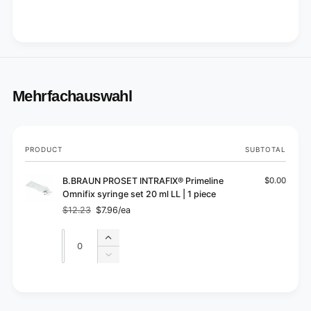
Mehrfachauswahl
Your
PRODUCT
SUBTOTAL
cart
B.BRAUN PROSET INTRAFIX® Primeline
$0.00
Omnifix syringe set 20 ml LL | 1 piece
$12.23
$7.96/ea
Regular
Sale
price
price
Quantity
Quantity
Increase
quantity
Decrease
for
quantity
Default
for
L
Title
Default
o