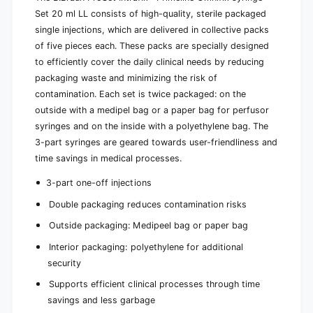
2
t
Set 20 ml LL consists of high-quality, sterile packaged
0
2
m
single injections, which are delivered in collective packs
0
l
m
of five pieces each. These packs are specially designed
L
l
to efficiently cover the daily clinical needs by reducing
L
L
packaging waste and minimizing the risk of
|
L
contamination. Each set is twice packaged: on the
1
|
p
outside with a medipel bag or a paper bag for perfusor
1
i
p
syringes and on the inside with a polyethylene bag. The
e
i
3-part syringes are geared towards user-friendliness and
c
e
time savings in medical processes.
e
c
e
3-part one-off injections
Double packaging reduces contamination risks
Outside packaging: Medipeel bag or paper bag
Interior packaging: polyethylene for additional
security
Supports efficient clinical processes through time
savings and less garbage