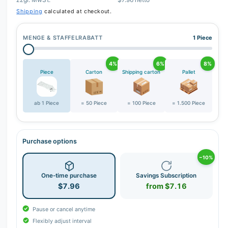
r
Shipping
calculated at checkout.
y
v
MENGE & STAFFELRABATT
1 Piece
i
e
4%
6%
8%
w
Piece
Carton
Shipping carton
Pallet
ab 1 Piece
= 50 Piece
= 100 Piece
= 1.500 Piece
Purchase options
−10%
One-time purchase
Savings Subscription
$7.96
from $7.16
Pause or cancel anytime
Flexibly adjust interval