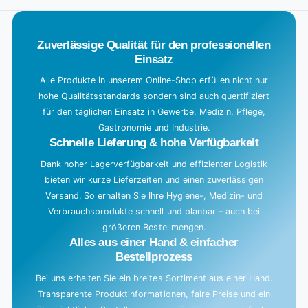
Title
a
d
Zuverlässige Qualität für den professionellen
i
Einsatz
n
g
Alle Produkte in unserem Online-Shop erfüllen nicht nur
hohe Qualitätsstandards sondern sind auch quertifiziert
.
für den täglichen Einsatz in Gewerbe, Medizin, Pflege,
.
Gastronomie und Industrie.
.
Schnelle Lieferung & hohe Verfügbarkeit
Dank hoher Lagerverfügbarkeit und effizienter Logistik
bieten wir kurze Lieferzeiten und einen zuverlässigen
Versand. So erhalten Sie Ihre Hygiene-, Medizin- und
Verbrauchsprodukte schnell und planbar – auch bei
größeren Bestellmengen.
Alles aus einer Hand & einfacher
Bestellprozess
Bei uns erhalten Sie ein breites Sortiment aus einer Hand.
Transparente Produktinformationen, faire Preise und ein