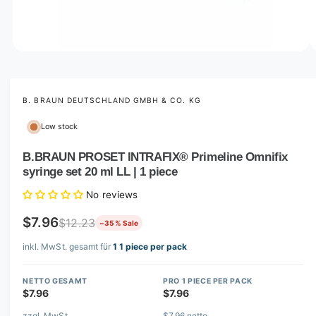
o
w
a
v
O
1
/
of
2
p
a
e
i
n
m
B. BRAUN DEUTSCHLAND GMBH & CO. KG
l
e
d
a
Low stock
i
b
a
1
B.BRAUN PROSET INTRAFIX® Primeline Omnifix
l
i
syringe set 20 ml LL | 1 piece
n
e
m
i
o
No reviews
d
n
a
$7.96
$12.23
−35 % Sale
l
g
inkl. MwSt. gesamt für
1 1 piece per pack
a
l
NETTO GESAMT
PRO 1 PIECE PER PACK
l
$7.96
$7.96
e
zzgl. MwSt.
$7.96 netto