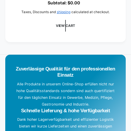
o
Subtotal:
$0.00
20
a
Taxes, Discounts and
shipping
calculated at checkout.
d
i
VIEW CART
n
g
.
.
.
Zuverlässige Qualität für den professionellen
Einsatz
Alle Produkte in unserem Online-Shop erfüllen nicht nur
hohe Qualitätsstandards sondern sind auch quertifiziert
für den täglichen Einsatz in Gewerbe, Medizin, Pflege,
Gastronomie und Industrie.
Schnelle Lieferung & hohe Verfügbarkeit
Dank hoher Lagerverfügbarkeit und effizienter Logistik
bieten wir kurze Lieferzeiten und einen zuverlässigen