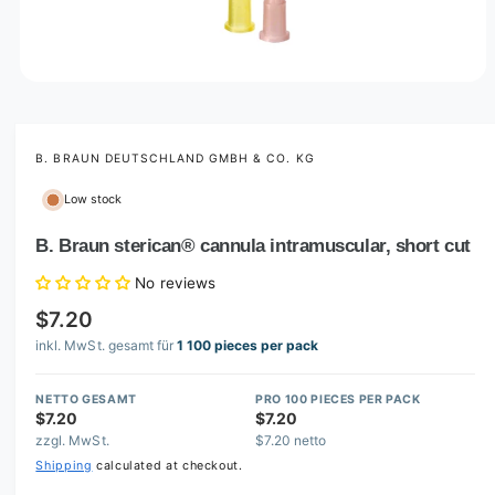
O
p
e
n
m
B. BRAUN DEUTSCHLAND GMBH & CO. KG
e
d
Low stock
i
a
1
B. Braun sterican® cannula intramuscular, short cut
i
n
No reviews
m
o
$7.20
d
a
inkl. MwSt. gesamt für
1 100 pieces per pack
l
NETTO GESAMT
PRO 100 PIECES PER PACK
$7.20
$7.20
zzgl. MwSt.
$7.20 netto
Shipping
calculated at checkout.