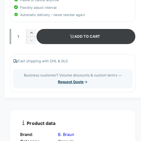
Pause or cancel anytime
Flexibly adjust interval
Automatic delivery – never reorder again
Q
I
ADD TO CART
u
n
D
c
a
e
r
c
n
e
r
Fast shipping with DHL & GLS
t
a
e
s
i
a
Business customer? Volume discounts & custom terms —
e
s
t
Request Quote
q
e
y
u
q
a
u
n
a
t
n
i
t
t
i
Product data
y
t
f
y
Brand:
B. Braun
o
f