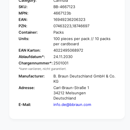
Category:
Cannula
r
o
SKU:
BB-4667123
B
r
.
MPN:
4667123b
B
B
.
EAN:
16949236206323
r
B
PZN:
07463223,18746697
a
r
Container:
Packs
u
a
Units:
100 pieces per pack // 10 packs
n
u
per cardboard
s
n
EAN Karton:
4022495068972
t
s
e
Ablaufdatum*:
24.11.2030
t
r
Chargennummer*:
2501001
e
i
r
*kann variieren, nicht garantiert.
c
i
Manufacturer:
B. Braun Deutschland GmbH & Co.
a
c
KG
n
a
Adresse:
Carl-Braun-Straße 1
®
n
34212 Melsungen
c
®
Deutschland
a
c
E-Mail:
info.de@bbraun.com
n
a
n
n
u
n
l
u
a