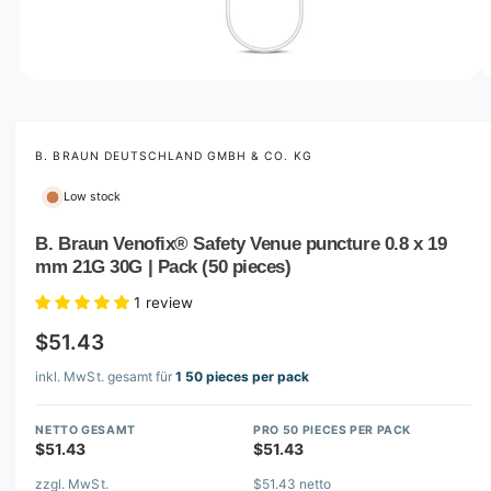
o
w
a
v
O
1
/
of
2
p
a
e
i
n
m
B. BRAUN DEUTSCHLAND GMBH & CO. KG
l
e
d
a
Low stock
i
b
a
1
B. Braun Venofix® Safety Venue puncture 0.8 x 19
l
i
mm 21G 30G | Pack (50 pieces)
n
e
m
i
o
1 review
d
n
a
$51.43
l
g
inkl. MwSt. gesamt für
1 50 pieces per pack
a
l
NETTO GESAMT
PRO 50 PIECES PER PACK
l
$51.43
$51.43
e
zzgl. MwSt.
$51.43 netto