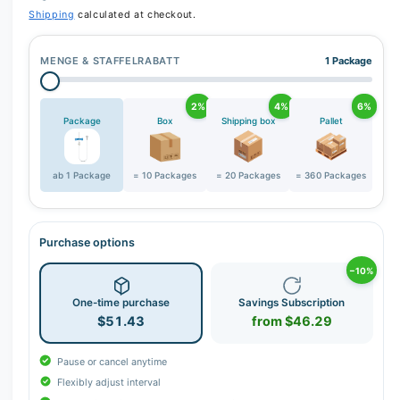
r
Shipping
calculated at checkout.
y
v
MENGE & STAFFELRABATT
1 Package
i
e
2%
4%
6%
w
Package
Box
Shipping box
Pallet
ab 1 Package
= 10 Packages
= 20 Packages
= 360 Packages
Purchase options
−10%
One-time purchase
Savings Subscription
$51.43
from $46.29
Pause or cancel anytime
Flexibly adjust interval