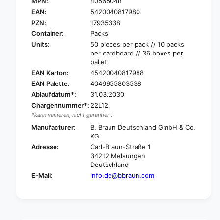
.
MPN:
4056504n
B
B
.
EAN:
5420040817980
r
B
PZN:
17935338
a
r
Container:
Packs
u
a
Units:
50 pieces per pack // 10 packs
n
u
per cardboard // 36 boxes per
V
n
pallet
e
V
EAN Karton:
45420040817988
n
e
EAN Palette:
4046955803538
o
n
f
Ablaufdatum*:
31.03.2030
o
i
f
Chargennummer*:
22L12
x
i
*kann variieren, nicht garantiert.
®
x
Manufacturer:
B. Braun Deutschland GmbH & Co.
S
®
KG
a
S
Adresse:
Carl-Braun-Straße 1
f
a
34212 Melsungen
e
f
Deutschland
t
e
E-Mail:
info.de@bbraun.com
y
t
V
y
e
V
n
e
u
n