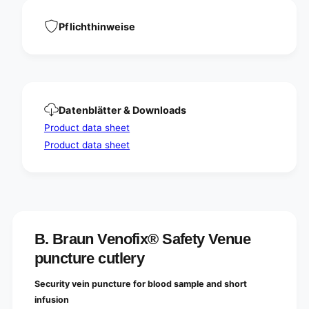
e
u
p
e
Pflichthinweise
u
p
n
u
c
n
t
c
u
t
r
u
e
Datenblätter & Downloads
r
0
e
Product data sheet
.
0
Product data sheet
8
.
x
8
1
x
9
1
m
9
m
m
2
m
B. Braun Venofix® Safety Venue
1
2
G
puncture cutlery
1
3
G
0
3
Security vein puncture for blood sample and short
G
0
infusion
|