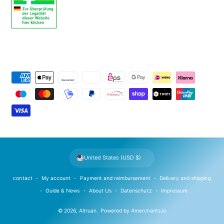
P
a
y
m
e
n
t
United States (USD $)
m
e
contact
My account
Payment and reimbursement
Delivery and shipping
t
Guide & News
About Us
Datenschutz
Impressum
h
© 2026,
Altruan
.
Powered by
4merchants.io
o