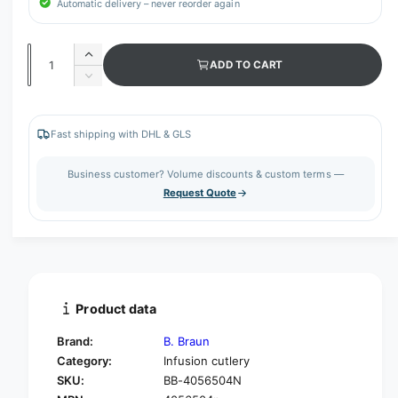
Automatic delivery – never reorder again
Q
I
ADD TO CART
u
n
D
c
a
e
r
c
n
e
r
Fast shipping with DHL & GLS
t
a
e
s
i
a
Business customer? Volume discounts & custom terms —
e
s
t
Request Quote
q
e
y
u
q
a
u
n
a
t
n
i
t
t
i
Product data
y
t
f
y
Brand:
B. Braun
o
f
Category:
Infusion cutlery
r
o
SKU:
BB-4056504N
B
r