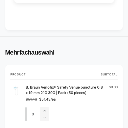
Mehrfachauswahl
Your
PRODUCT
SUBTOTAL
cart
B. Braun Venofix® Safety Venue puncture 0.8
$0.00
x 19 mm 21G 30G | Pack (50 pieces)
$51.43
$51.43/ea
Regular
Sale
price
price
Quantity
Quantity
Increase
quantity
Decrease
for
quantity