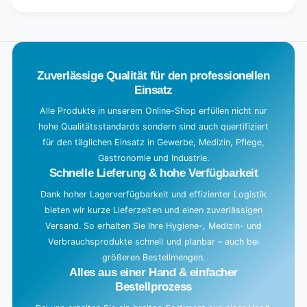
Default
for
L
Title
Default
o
Title
a
d
Zuverlässige Qualität für den professionellen
i
Einsatz
n
g
Alle Produkte in unserem Online-Shop erfüllen nicht nur
hohe Qualitätsstandards sondern sind auch quertifiziert
.
für den täglichen Einsatz in Gewerbe, Medizin, Pflege,
.
Gastronomie und Industrie.
.
Schnelle Lieferung & hohe Verfügbarkeit
Dank hoher Lagerverfügbarkeit und effizienter Logistik
bieten wir kurze Lieferzeiten und einen zuverlässigen
Versand. So erhalten Sie Ihre Hygiene-, Medizin- und
Verbrauchsprodukte schnell und planbar – auch bei
größeren Bestellmengen.
Alles aus einer Hand & einfacher
Bestellprozess