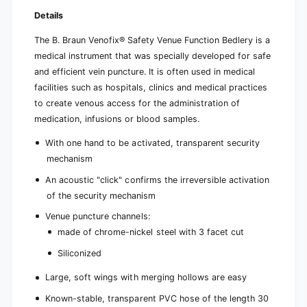
G
P
|
Details
a
P
c
The B. Braun Venofix® Safety Venue Function Bedlery is a
a
k
c
medical instrument that was specially developed for safe
(
k
and efficient vein puncture. It is often used in medical
5
(
facilities such as hospitals, clinics and medical practices
0
5
p
to create venous access for the administration of
0
i
p
medication, infusions or blood samples.
e
i
c
With one hand to be activated, transparent security
e
e
c
mechanism
s
e
)
An acoustic "click" confirms the irreversible activation
s
of the security mechanism
)
Venue puncture channels:
made of chrome-nickel steel with 3 facet cut
Siliconized
Large, soft wings with merging hollows are easy
Known-stable, transparent PVC hose of the length 30