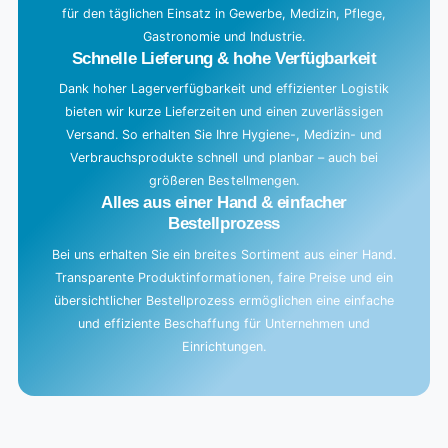
für den täglichen Einsatz in Gewerbe, Medizin, Pflege,
.
Gastronomie und Industrie.
.
Schnelle Lieferung & hohe Verfügbarkeit
Dank hoher Lagerverfügbarkeit und effizienter Logistik
bieten wir kurze Lieferzeiten und einen zuverlässigen
Versand. So erhalten Sie Ihre Hygiene-, Medizin- und
Verbrauchsprodukte schnell und planbar – auch bei
größeren Bestellmengen.
Alles aus einer Hand & einfacher
Bestellprozess
Bei uns erhalten Sie ein breites Sortiment aus einer Hand.
Transparente Produktinformationen, faire Preise und ein
übersichtlicher Bestellprozess ermöglichen eine einfache
und effiziente Beschaffung für Unternehmen und
Einrichtungen.