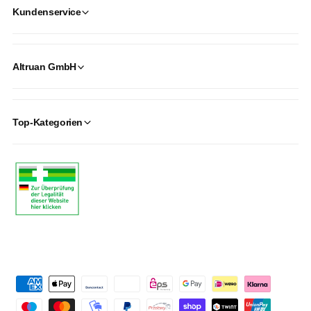
Kundenservice
Altruan GmbH
Top-Kategorien
P
a