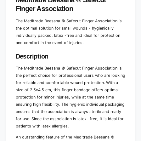
k
1
(
Finger Association
p
1
i
p
The Meditrade Beesana © Safecut Finger Association is
e
i
c
the optimal solution for small wounds - hygienically
e
e
individually packed, latex -free and ideal for protection
c
)
e
and comfort in the event of injuries.
)
Description
The Meditrade Beesana © Safecut Finger Association is
the perfect choice for professional users who are looking
for reliable and comfortable wound protection. With a
size of 2.5x4.5 cm, this finger bandage offers optimal
protection for minor injuries, while at the same time
ensuring high flexibility. The hygienic individual packaging
ensures that the association is always sterile and ready
for use. Since the association is latex -free, it is ideal for
patients with latex allergies.
An outstanding feature of the Meditrade Beesana ©