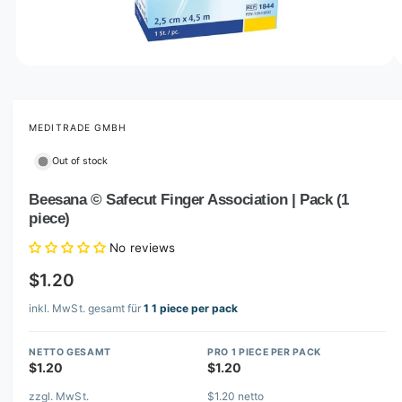
o
w
a
v
O
1
/
of
5
p
a
e
i
n
m
MEDITRADE GMBH
l
e
d
a
Out of stock
i
b
a
1
Beesana © Safecut Finger Association | Pack (1
l
i
piece)
n
e
m
i
o
No reviews
d
n
a
$1.20
l
g
inkl. MwSt. gesamt für
1 1 piece per pack
a
l
NETTO GESAMT
PRO 1 PIECE PER PACK
l
$1.20
$1.20
e
zzgl. MwSt.
$1.20 netto