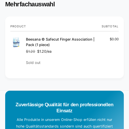
Mehrfachauswahl
Your
PRODUCT
SUBTOTAL
cart
Beesana © Safecut Finger Association |
$0.00
Pack (1 piece)
$1.20
$1.20/ea
Regular
Sale
price
price
Quantity
Sold out
L
o
a
d
Zuverlässige Qualität für den professionellen
i
Einsatz
n
g
Alle Produkte in unserem Online-Shop erfüllen nicht nur
hohe Qualitätsstandards sondern sind auch quertifiziert
.