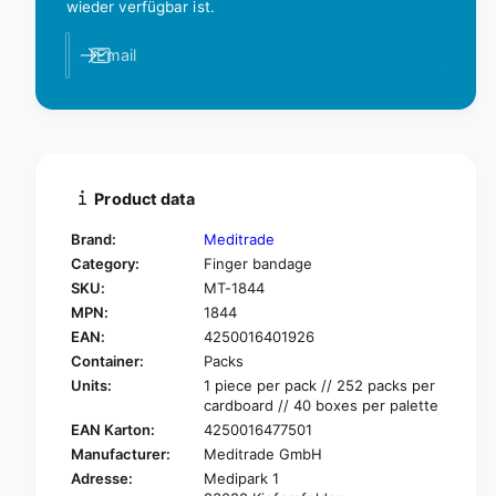
q
wieder verfügbar ist.
a
u
n
a
Email
t
n
i
t
t
i
y
t
f
y
o
f
r
o
Product data
B
r
e
B
Brand:
Meditrade
e
e
Category:
Finger bandage
s
e
SKU:
MT-1844
a
s
MPN:
1844
n
a
a
EAN:
4250016401926
n
©
Container:
Packs
a
S
©
Units:
1 piece per pack // 252 packs per
a
S
cardboard // 40 boxes per palette
f
a
EAN Karton:
4250016477501
e
f
Manufacturer:
Meditrade GmbH
c
e
Adresse:
Medipark 1
u
c