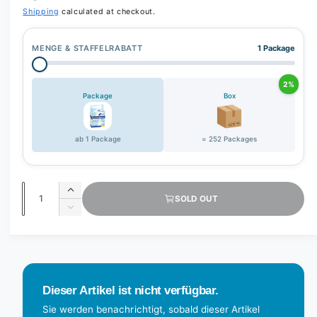
r
Shipping
calculated at checkout.
y
v
MENGE & STAFFELRABATT
1 Package
i
e
2%
w
Package
Box
ab 1 Package
= 252 Packages
Q
I
SOLD OUT
u
n
D
c
a
e
r
c
n
e
r
t
a
e
s
i
a
Dieser Artikel ist nicht verfügbar.
e
s
t
q
e
Sie werden benachrichtigt, sobald dieser Artikel
y
u