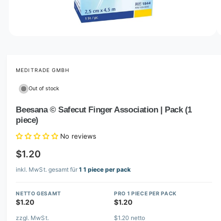
o
w
a
v
O
1
/
of
5
p
a
e
i
n
m
MEDITRADE GMBH
l
e
d
a
Out of stock
i
b
a
1
Beesana © Safecut Finger Association | Pack (1
l
i
piece)
n
e
m
i
o
No reviews
d
n
a
$1.20
l
g
inkl. MwSt. gesamt für
1 1 piece per pack
a
l
NETTO GESAMT
PRO 1 PIECE PER PACK
l
$1.20
$1.20
e
zzgl. MwSt.
$1.20 netto