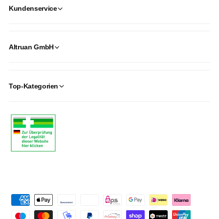
Kundenservice
Altruan GmbH
Top-Kategorien
P
a