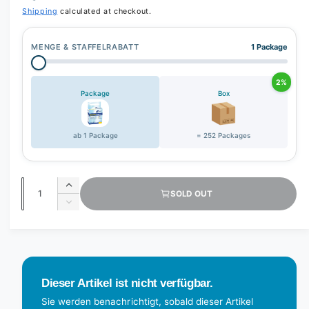
r
Shipping
calculated at checkout.
y
v
MENGE & STAFFELRABATT
1 Package
i
e
2%
w
Package
Box
ab 1 Package
= 252 Packages
Q
I
SOLD OUT
u
n
D
c
a
e
r
c
n
e
r
t
a
e
s
i
a
Dieser Artikel ist nicht verfügbar.
e
s
t
q
e
Sie werden benachrichtigt, sobald dieser Artikel
y
u