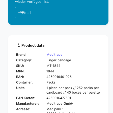
q
wieder verfügbar ist.
a
u
n
a
Email
t
n
i
t
t
i
y
t
f
y
o
f
r
o
Product data
B
r
e
B
Brand:
Meditrade
e
e
Category:
Finger bandage
s
e
SKU:
MT-1844
a
s
MPN:
1844
n
a
a
EAN:
4250016401926
n
©
Container:
Packs
a
S
©
Units:
1 piece per pack // 252 packs per
a
S
cardboard // 40 boxes per palette
f
a
EAN Karton:
4250016477501
e
f
Manufacturer:
Meditrade GmbH
c
e
Adresse:
Medipark 1
u
c