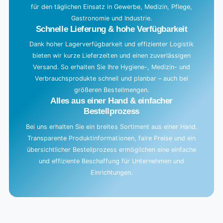
für den täglichen Einsatz in Gewerbe, Medizin, Pflege,
.
Gastronomie und Industrie.
.
Schnelle Lieferung & hohe Verfügbarkeit
Dank hoher Lagerverfügbarkeit und effizienter Logistik
bieten wir kurze Lieferzeiten und einen zuverlässigen
Versand. So erhalten Sie Ihre Hygiene-, Medizin- und
Verbrauchsprodukte schnell und planbar – auch bei
größeren Bestellmengen.
Alles aus einer Hand & einfacher
Bestellprozess
Bei uns erhalten Sie ein breites Sortiment aus einer Hand.
Transparente Produktinformationen, faire Preise und ein
übersichtlicher Bestellprozess ermöglichen eine einfache
und effiziente Beschaffung für Unternehmen und
Einrichtungen.