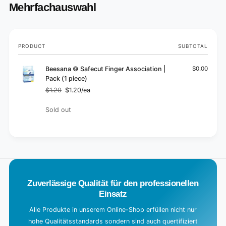
Mehrfachauswahl
Your
PRODUCT
SUBTOTAL
cart
Beesana © Safecut Finger Association |
$0.00
Pack (1 piece)
$1.20
$1.20/ea
Regular
Sale
price
price
Quantity
Sold out
L
o
a
d
Zuverlässige Qualität für den professionellen
i
Einsatz
n
g
Alle Produkte in unserem Online-Shop erfüllen nicht nur
hohe Qualitätsstandards sondern sind auch quertifiziert
.