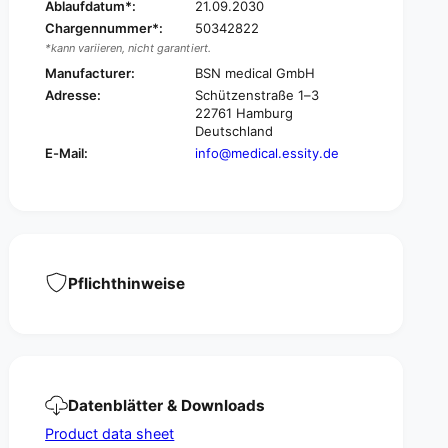
s
Ablaufdatum*:
21.09.2030
®
t
Chargennummer*:
50342822
s
e
*kann variieren, nicht garantiert.
t
r
e
Manufacturer:
BSN medical GmbH
i
r
Adresse:
Schützenstraße 1–3
l
i
22761 Hamburg
e
l
Deutschland
w
e
E-Mail:
info@medical.essity.de
o
w
u
o
n
u
d
n
a
d
s
a
s
s
Pflichthinweise
o
s
c
o
i
c
a
i
t
a
i
t
Datenblätter & Downloads
o
i
n
o
Product data sheet