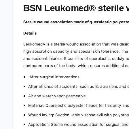
e
d
BSN Leukomed® sterile 
i
a
1
Sterile wound association made of querulastic polyeste
i
n
m
Details
o
d
Leukomed® is a sterile wound association that was desig
a
l
high absorption capacity and special skin tolerance. The 
and accident injuries. It consists of querulastic, cuddly 
contoured parts of the body, which ensures additional c
After surgical interventions
After all kinds of accidents, such as B. abrasions and 
Air and water vapor-permeable
Material: Querelastic polyester fleece for flexibility an
Wound laying: Suction -able viscose evil with polypro
Application: Sterile wound association for surgical an