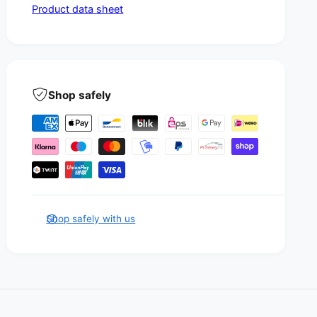
n
Product data sheet
Shop safely
P
a
y
m
e
n
Shop safely with us
t
m
e
t
h