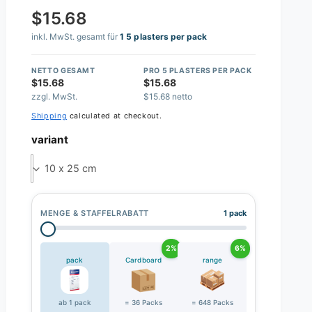
$15.68
inkl. MwSt. gesamt für
1 5 plasters per pack
NETTO GESAMT
PRO 5 PLASTERS PER PACK
$15.68
$15.68
zzgl. MwSt.
$15.68 netto
Shipping
calculated at checkout.
variant
10 x 25 cm
MENGE & STAFFELRABATT
1 pack
2%
6%
pack
Cardboard
range
ab 1 pack
= 36 Packs
= 648 Packs