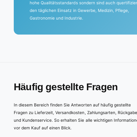
hohe Qualitätsstandards sondern sind auch quertifizier
.
den täglichen Einsatz in Gewerbe, Medizin, Pflege,
Gastronomie und Industrie.
Häufig gestellte Fragen
In diesem Bereich finden Sie Antworten auf häufig gestellte
Fragen zu Lieferzeit, Versandkosten, Zahlungsarten, Rückgab
und Kundenservice. So erhalten Sie alle wichtigen Informatio
vor dem Kauf auf einen Blick.