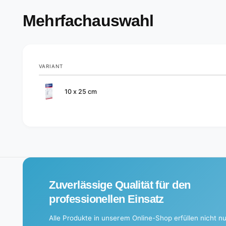
Mehrfachauswahl
VARIANT
Your
10 x 25 cm
cart
L
o
a
d
i
Zuverlässige Qualität für den
n
g
professionellen Einsatz
.
Alle Produkte in unserem Online-Shop erfüllen nicht nu
.