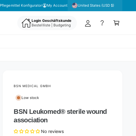
y
United States (USD $)
Pflegemittel Konfigurator
My Account
A
C
c
Login Geschäftskunde
a
Bestellliste | Budgeting
c
rt
o
u
nt
BSN MEDICAL GMBH
Low stock
BSN Leukomed® sterile wound
association
No reviews