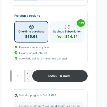
Purchase options
−10%
One-time purchase
Savings Subscription
$15.68
from $14.11
Pause or cancel anytime
Flexibly adjust interval
Automatic delivery – never reorder again
Q
I
ADD TO CART
n
u
D
c
e
a
r
c
n
e
r
Fast shipping with DHL & GLS
a
e
t
s
a
i
Business customer? Volume discounts & custom
e