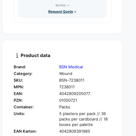
s
q
terms —
t
e
u
Request Quote
q
y
a
u
n
a
t
n
i
t
t
i
y
t
f
y
Product data
o
f
r
o
Brand:
BSN Medical
B
r
Category:
Wound
S
B
N
SKU:
BSN-7238011
S
L
MPN:
7238011
N
e
L
EAN:
4042809205077
u
e
PZN:
01050721
k
u
Container:
Packs
o
k
Units:
5 plasters per pack // 36
m
o
packs per cardboard // 18
e
m
boxes per palette
d
e
EAN Karton:
4042809391985
®
d