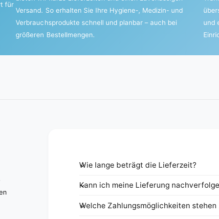
t für
Versand. So erhalten Sie Ihre Hygiene-, Medizin- und
über
Verbrauchsprodukte schnell und planbar – auch bei
und 
größeren Bestellmengen.
Einr
Wie lange beträgt die Lieferzeit?
e
Kann ich meine Lieferung nachverfolg
nen
Welche Zahlungsmöglichkeiten stehen 